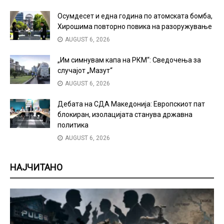
Осумдесет и една година по атомската бомба,
Хирошима повторно повика на разоружување
AUGUST 6, 2026
„Им симнувам капа на РКМ“: Сведочења за
случајот „Мазут“
AUGUST 6, 2026
Дебата на СДА Македонија: Европскиот пат
блокиран, изолацијата станува државна
политика
AUGUST 6, 2026
НАЈЧИТАНО