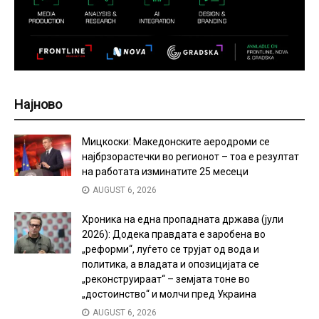
Најново
Мицкоски: Македонските аеродроми се
најбрзорастечки во регионот – тоа е резултат
на работата изминатите 25 месеци
AUGUST 6, 2026
Хроника на една пропадната држава (јули
2026): Додека правдата е заробена во
„реформи“, луѓето се трујат од вода и
политика, а владата и опозицијата се
„реконструираат“ – земјата тоне во
„достоинство“ и молчи пред Украина
AUGUST 6, 2026