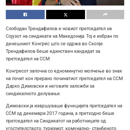
Слободан Трендафилов е новиот претседател на
Сојузот на синдикати на Македонија. Тој е избран по
денешниот Конгрес што се одржа во Скопје.
Трендафилов беше единствен кандидат за
претседател на ССМ.
Конгресот започна со едноминутно молчење во знак
на почит кон прерано починатиот претседател на ССМ
Дарко Димовски и неговите заложби за
синдикалното делување.
Димовски ја извршуваше функцијата претседател на
ССМ од декември 2017 година, а претходно беше
претседател на Синдикатот на работниците од
угостителството, туризмот, комунално- станбеното