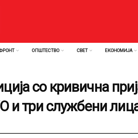
ФРОНТ
ОПШТЕСТВО
СВЕТ
ЕКОНОМИЈА
ција со кривична приј
УО и три службени лиц