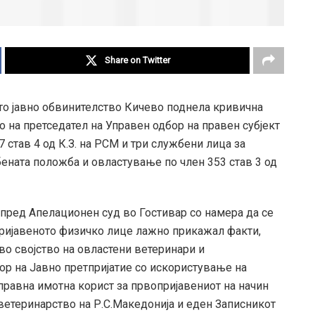
Share on Twitter
то јавно обвинителство Кичево поднела кривична
о на претседател на Управен одбор на правен субјект
 став 4 од К.З. на РСМ и три службени лица за
ената положба и овластување по член 353 став 3 од
а пред Апелационен суд во Гостивар со намера да се
пријавеното физичко лице лажно прикажал факти,
во својство на овластени ветеринари и
тор на Јавно претпријатие со искористување на
равна имотна корист за првопријавениот на начин
 ветеринарство на Р.С.Македонија и еден Записникот