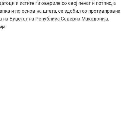
тоци и истите ги овериле со свој печат и потпис, а
апка и по основ на штета, се здобил со противправна
та на Буџетот на Република Северна Македонија,
ја.