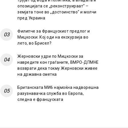
трујат од вода и политика, а владата и
опозицијата се „реконструираат“ –
земјата тоне во „достоинство“ и молчи
пред Украина
Филипче за Францускиот предлог и
Мицкоски: Кој оди на екскурзија во
лето, во Брисел?
Жерновски удри по Мицкоски за
навредите кон граѓаните, ВМРО-ДПМНЕ
возврати дека токму Жерновски живее
на државна сметка
Британската МИ6 најмоќна надворешна
разузнавачка служба во Европа,
следна е француската