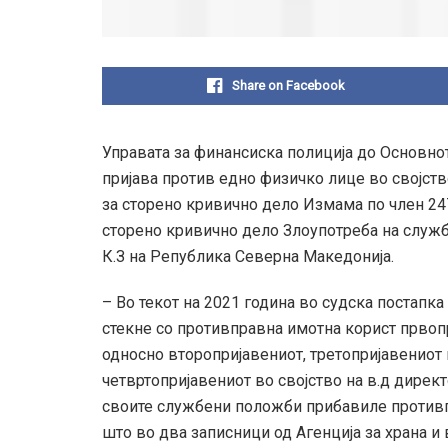
Share on Facebook
Управата за финансиска полиција до Основно
пријава против едно физичко лице во својств
за сторено кривично дело Измама по член 247
сторено кривично дело Злоупотреба на служб
К.З на Република Северна Македонија.
– Во текот на 2021 година во судска постапк
стекне со противправна имотна корист прво
односно второпријавениот, третопријавениот 
четвртопријавениот во својство на в.д дирек
своите службени положби прибавиле противп
што во два записници од Агенција за храна и