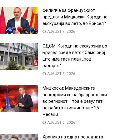
Филипче за Францускиот
предлог и Мицкоски: Кој оди на
екскурзија во лето, во Брисел?
AUGUST 7, 2026
СДСМ: Кој оди на екскурзија во
Брисел среде лето? Само оној
што има таен план „под
радарот“
AUGUST 6, 2026
Мицкоски: Македонските
аеродроми се најбрзорастечки
во регионот – тоа е резултат
на работата изминатите 25
месеци
AUGUST 6, 2026
Хроника на една пропадната