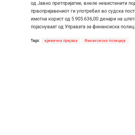
од Јавно претпријатие, внеле невистинити пода
првопријавениот ги употребил во судска пост
имотна корист од 5.905.636,00 денари на ште
појаснуваат од Управата за финансиска полици
Tags:
кривична пријава
Финансиска полиција