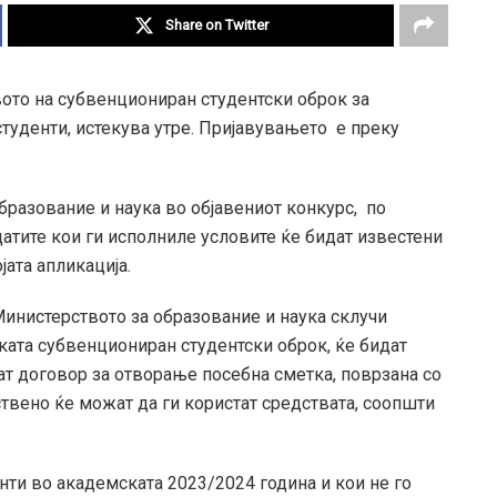
Share on Twitter
ото на субвенциониран студентски оброк за
студенти, истекува утре. Пријавувањето е преку
разование и наука во објавениот конкурс, по
атите кои ги исполниле условите ќе бидат известени
јата апликација.
 Министерството за образование и наука склучи
ката субвенциониран студентски оброк, ќе бидат
чат договор за отворање посебна сметка, поврзана со
твено ќе можат да ги користат средствата, соопшти
енти во академската 2023/2024 година и кои не го