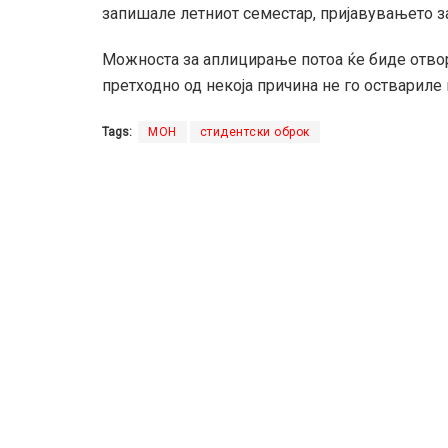
запишале летниот семестар, пријавувањето за
Можноста за аплицирање потоа ќе биде отворе
претходно од некоја причина не го оствариле 
Tags:
МОН
стидентски оброк