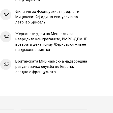
пред Украина
Филипче за Францускиот предлог и
Мицкоски: Кој оди на екскурзија во
лето, во Брисел?
Жерновски удри по Мицкоски за
навредите кон граѓаните, ВМРО-ДПМНЕ
возврати дека токму Жерновски живее
на државна сметка
Британската МИ6 најмоќна надворешна
разузнавачка служба во Европа,
следна е француската