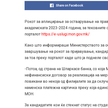
Share on Facebook
Рокот за аплицирање за остварување на прав
академската 2023-2024 година, за тековните 
порталот
https://e-uslugi.mon.gov.mk/
Како што информираше Министерството за об
завршување на рокот за пријавување, кандид
за тоа преку порталот каде што ја поднеле сво
-Потоа, од страна на Шпаркасе банка, со која
нефинансиски договор за реализација на мер
повикани во некоја од филијалите за да склу
наменска платежна картичка преку која единс
МОН.
За кандидатите кои ќе стекнат статус на студ