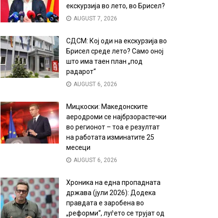
екскурзија во лето, во Брисел?
AUGUST 7, 2026
СДСМ: Кој оди на екскурзија во
Брисел среде лето? Само оној
што има таен план „под
радарот“
AUGUST 6, 2026
Мицкоски: Македонските
аеродроми се најбрзорастечки
во регионот – тоа е резултат
на работата изминатите 25
месеци
AUGUST 6, 2026
Хроника на една пропадната
држава (јули 2026): Додека
правдата е заробена во
„реформи“, луѓето се трујат од