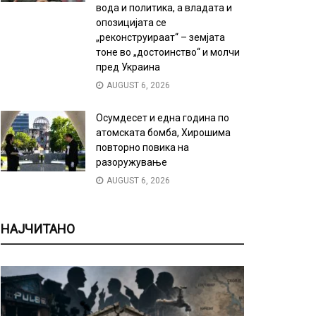
вода и политика, а владата и
опозицијата се
„реконструираат“ – земјата
тоне во „достоинство“ и молчи
пред Украина
AUGUST 6, 2026
Осумдесет и една година по
атомската бомба, Хирошима
повторно повика на
разоружување
AUGUST 6, 2026
НАЈЧИТАНО