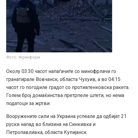
Фото: Укринформ
Околу 03:30 часот напаѓачите со минофрлачи го
гранатирале Вовчанск, областа Чухуив, а во 04:15
часот го погодиле градот со противтенковска ракета.
Голем број домаќинства претрпеле штети, но нема
податоци за жртви.
Вооружените сили на Украина успеале да одбијат 21
руски напад во близина на Синкивка и
Петропавливка, областа Купијанск.