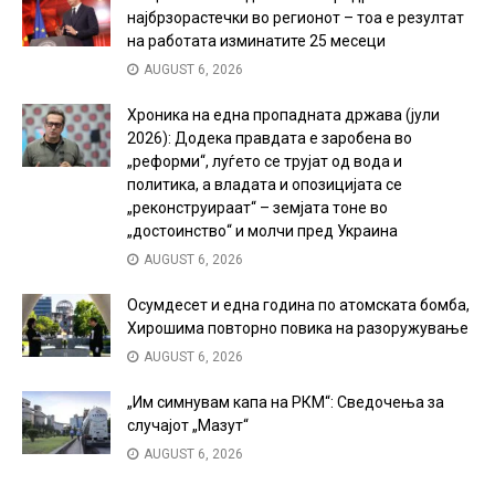
најбрзорастечки во регионот – тоа е резултат
на работата изминатите 25 месеци
AUGUST 6, 2026
Хроника на една пропадната држава (јули
2026): Додека правдата е заробена во
„реформи“, луѓето се трујат од вода и
политика, а владата и опозицијата се
„реконструираат“ – земјата тоне во
„достоинство“ и молчи пред Украина
AUGUST 6, 2026
Осумдесет и една година по атомската бомба,
Хирошима повторно повика на разоружување
AUGUST 6, 2026
„Им симнувам капа на РКМ“: Сведочења за
случајот „Мазут“
AUGUST 6, 2026