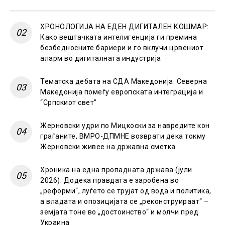
ХРОНОЛОГИЈА НА ЕДЕН ДИГИТАЛЕН КОШМАР:
Како вештачката интелигенција ги премина
безбедносните бариери и го вклучи црвениот
аларм во дигиталната индустрија
Тематска дебата на СДА Македонија: Северна
Македонија помеѓу европската интеграција и
“Српскиот свет”
Жерновски удри по Мицкоски за навредите кон
граѓаните, ВМРО-ДПМНЕ возврати дека токму
Жерновски живее на државна сметка
Хроника на една пропадната држава (јули
2026): Додека правдата е заробена во
„реформи“, луѓето се трујат од вода и политика,
а владата и опозицијата се „реконструираат“ –
земјата тоне во „достоинство“ и молчи пред
Украина