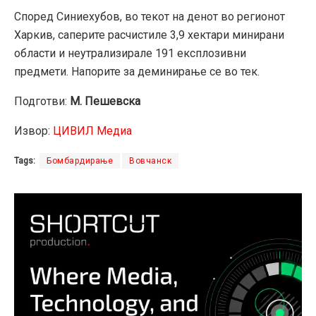
Според Синиехубов, во текот на денот во регионот
Харкив, саперите расчистиле 3,9 хектари минирани
области и неутрализирале 191 експлозивни
предмети. Напорите за деминирање се во тек.
Подготви:
М. Пешевска
Извор:
ЦИВИЛ Медиа
Tags:
Бомбардирање
Вовчанск