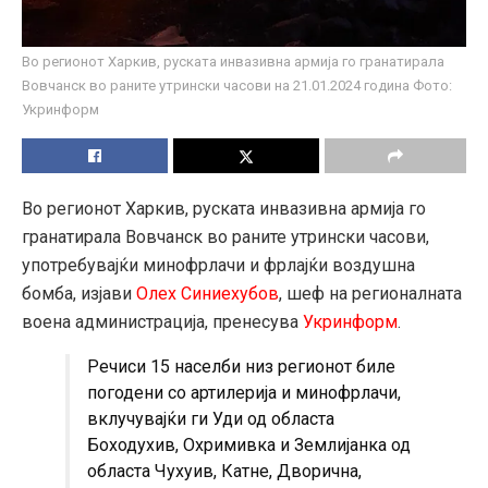
Во регионот Харкив, руската инвазивна армија го гранатирала
Вовчанск во раните утрински часови на 21.01.2024 година Фото:
Укринформ
Во регионот Харкив, руската инвазивна армија го
гранатирала Вовчанск во раните утрински часови,
употребувајќи минофрлачи и фрлајќи воздушна
бомба, изјави
Олех Синиехубов
, шеф на регионалната
воена администрација, пренесува
Укринформ
.
Речиси 15 населби низ регионот биле
погодени со артилерија и минофрлачи,
вклучувајќи ги Уди од областа
Боходухив, Охримивка и Землијанка од
областа Чухуив, Катне, Дворична,