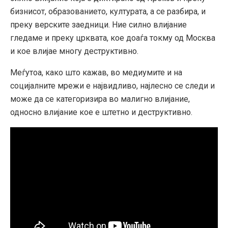
бизнисот, образованието, културата, а се разбира, и
преку верските заедници. Ние силно влијание
гледаме и преку црквата, кое доаѓа токму од Москва
и кое влијае многу деструктивно.
Меѓутоа, како што кажав, во медиумите и на
социјалните мрежи е највидливо, најлесно се следи и
може да се категоризира во малигно влијание,
односно влијание кое е штетно и деструктивно.