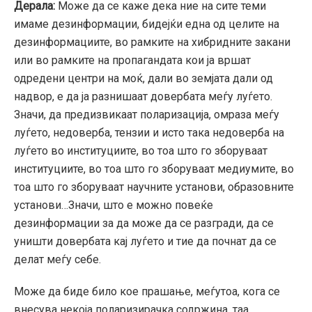
Дерала:
Може да се каже дека ние на сите теми
имаме дезинформации, бидејќи една од целите на
дезинформациите, во рамките на хибридните закани
или во рамките на пропагандата кои ја вршат
одредени центри на моќ, дали во земјата дали од
надвор, е да ја разнишаат довербата меѓу луѓето.
Значи, да предизвикаат поларизација, омраза меѓу
луѓето, недоверба, тензии и исто така недоверба на
луѓето во институциите, во тоа што го зборуваат
институциите, во тоа што го зборуваат медиумите, во
тоа што го зборуваат научните установи, образовните
установи…Значи, што е можно повеќе
дезинформации за да може да се разгради, да се
уништи довербата кај луѓето и тие да почнат да се
делат меѓу себе.
Може да биде било кое прашање, меѓутоа, кога се
внесува некоја поларизирачка содржина, таа