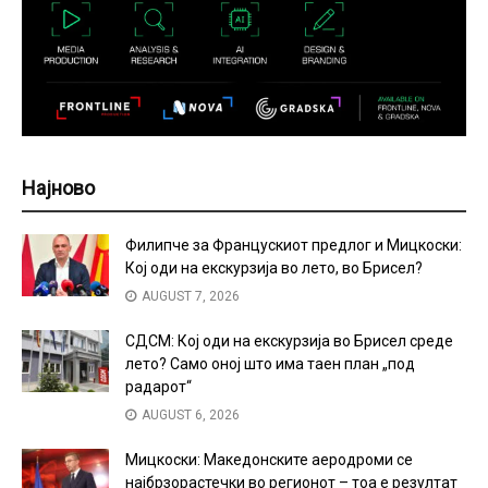
Најново
Филипче за Францускиот предлог и Мицкоски:
Кој оди на екскурзија во лето, во Брисел?
AUGUST 7, 2026
СДСМ: Кој оди на екскурзија во Брисел среде
лето? Само оној што има таен план „под
радарот“
AUGUST 6, 2026
Мицкоски: Македонските аеродроми се
најбрзорастечки во регионот – тоа е резултат