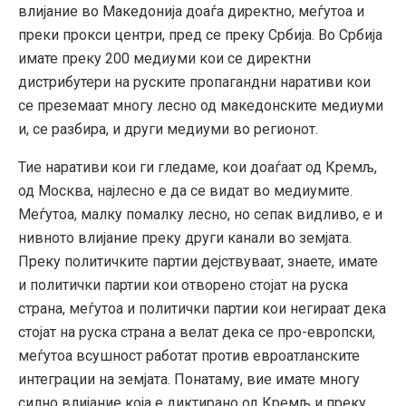
влијание во Македонија доаѓа директно, меѓутоа и
преки прокси центри, пред се преку Србија. Во Србија
имате преку 200 медиуми кои се директни
дистрибутери на руските пропагандни наративи кои
се преземаат многу лесно од македонските медиуми
и, се разбира, и други медиуми во регионот.
Тие наративи кои ги гледаме, кои доаѓаат од Кремљ,
од Москва, најлесно е да се видат во медиумите.
Меѓутоа, малку помалку лесно, но сепак видливо, е и
нивното влијание преку други канали во земјата.
Преку политичките партии дејствуваат, знаете, имате
и политички партии кои отворено стојат на руска
страна, меѓутоа и политички партии кои негираат дека
стојат на руска страна а велат дека се про-европски,
меѓутоа всушност работат против евроатланските
интеграции на земјата. Понатаму, вие имате многу
силно влијание која е диктирано од Кремљ и преку