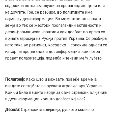
содржина потоа им служи на пропагандите цели или
на другите. Тоа, се разбира, во политиката има
најмногу дезинформации. Во моментов во нашата
земја во тек се жестоки пропагандни активности и
дезинформациски наративи кои доаѓаат во врска со
војната агресија на Русија против Украина. Се разбира,
исто така во регионот, косовско – српските односи се
извор на пропаганда и дезинформации, кои потоа
прават поларизација, поделба и тензии меѓу луѓето.
Полиграф:
Како што и кажавте, повеќе време ја
следите состојбата со руската агресија врз Украина.
Кои би биле вашите наоди за овие странски влијанија
и дезинформации коишто доаѓаат кај нас?
Дерала:
Странските влијанија, руското малигно