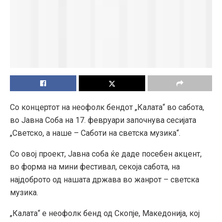
Со концертот на неофолк бендот „Калата“ во сабота,
во Јавна Соба на 17. февруари започнува сесијата
„Светско, а наше – Саботи на светска музика“.
Со овој проект, Јавна соба ќе даде посебен акцент,
во форма на мини фестивал, секоја сабота, на
најдоброто од нашата држава во жанрот – светска
музика.
„Калата“ е неофолк бенд од Скопје, Македонија, кој