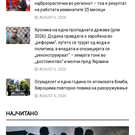
најбрзорастечки во регионот – тоа е резултат
на работата изминатите 25 месеци
AUGUST 6, 2026
Хроника на една пропадната држава (јули
2026): Додека правдата е заробена во
„реформи“, луѓето се трујат од вода и
политика, а владата и опозицијата се
„реконструираат“ – земјата тоне во
„достоинство“ и молчи пред Украина
AUGUST 6, 2026
Осумдесет и една година по атомската бомба,
Хирошима повторно повика на разоружување
AUGUST 6, 2026
НАЈЧИТАНО