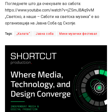
Погледнете што да очекувате во сабота:
https://www.youtube.com/watch?v=jZSmJBAq9vM
„Светско, а наше – Саботи на светска музика“ е во
организација на Јавна Соба од Скопје.
Tags:
„Калата“
Јавна соба
Мини музички фестивал