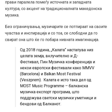
прави паралела помеѓу источната и западната
култура, со акцент на традиционалната македонска
музика.
Без ограничувања, музичарите се потпираат на своите
чувства и инспирација и со тоа, се слободни да го
свират она што ќе го побара нивната имагинација.
Од 2018 година, „Калата“ настапува низ
целата земја, вклучително и Д-
Фестивал, Пин Музичка конференција и
некои европски фестивали како MMVV
(Barcelona) и Balkan Most Festival
(Veszprem). Калата е исто така дел од
MOST Music Programme – балканска
музичка експорт програма, што
поддржува светски музички уметници и
бендови од Балканот.