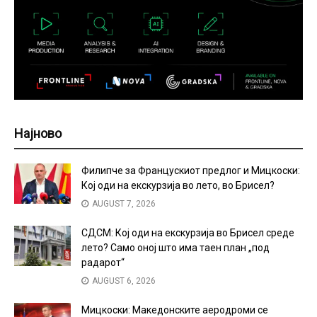
Најново
Филипче за Францускиот предлог и Мицкоски:
Кој оди на екскурзија во лето, во Брисел?
AUGUST 7, 2026
СДСМ: Кој оди на екскурзија во Брисел среде
лето? Само оној што има таен план „под
радарот“
AUGUST 6, 2026
Мицкоски: Македонските аеродроми се