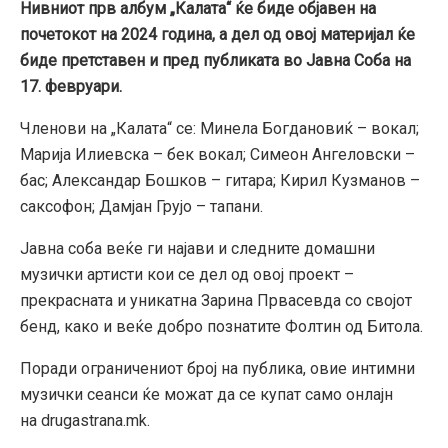
Нивниот прв албум „Калата“ ќе биде објавен на
почетокот на 2024 година, а дел од овој
материјал ќе
биде претставен и пред публиката во Јавна Соба на
17. февруари.
Членови на „Калата“ се: Минела Богдановиќ – вокал;
Марија Илиевска – бек вокал; Симеон Ангеловски –
бас; Александар Бошков – гитара; Кирил Кузманов –
саксофон; Дамјан Грујо – тапани.
Јавна соба веќе ги најави и следните домашни
музички артисти кои се дел од овој проект –
прекрасната и уникатна Зарина Првасевда со својот
бенд, како и веќе добро познатите Фолтин од Битола.
Поради ограничениот број на публика, овие интимни
музички сеанси ќе можат да се купат само онлајн
на drugastrana.mk.