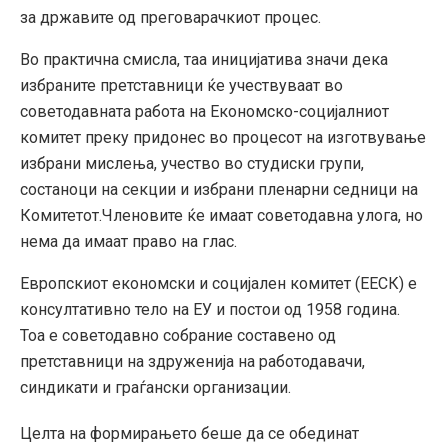
за државите од преговарачкиот процес.
Во практична смисла, таа иницијатива значи дека
избраните претставници ќе учествуваат во
советодавната работа на Економско-социјалниот
комитет преку придонес во процесот на изготвување
избрани мислења, учество во студиски групи,
состаноци на секции и избрани пленарни седници на
Комитетот.Членовите ќе имаат советодавна улога, но
нема да имаат право на глас.
Европскиот економски и социјален комитет (ЕЕСК) е
консултативно тело на ЕУ и постои од 1958 година.
Тоа е советодавно собрание составено од
претставници на здруженија на работодавачи,
синдикати и граѓански организации.
Целта на формирањето беше да се обединат