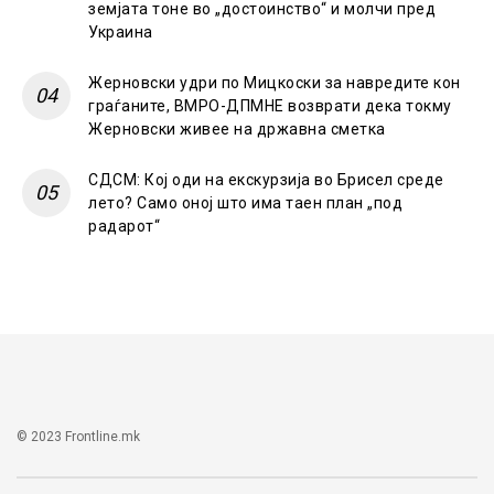
земјата тоне во „достоинство“ и молчи пред
Украина
Жерновски удри по Мицкоски за навредите кон
граѓаните, ВМРО-ДПМНЕ возврати дека токму
Жерновски живее на државна сметка
СДСМ: Кој оди на екскурзија во Брисел среде
лето? Само оној што има таен план „под
радарот“
© 2023 Frontline.mk