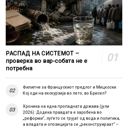
РАСПАД НА СИСТЕМОТ –
проверка во вар-собата не е
потребна
Филипче за Францускиот предлог и Мицкоски:
Кој оди на екскурзија во лето, во Брисел?
Хроника на една пропадната држава (јули
2026): Додека правдата е заробена во
„реформи“, луѓето се трујат од вода и политика,
а владата и опозицијата се „реконструираат“ –