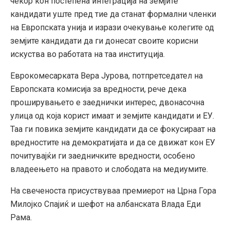
чекор кон постепена интеграција на земјите
кандидати уште пред тие да станат формални членки
на Европската унија и изрази очекување колегите од
земјите кандидати да ги донесат своите корисни
искуства во работата на таа институција.
Еврокомесарката Вера Јурова, потпретседател на
Европската комисија за вредности, рече дека
проширувањето е заеднички интерес, двонасочна
улица од која корист имаат и земјите кандидати и ЕУ.
Таа ги повика земјите кандидати да се фокусираат на
вредностите на демократијата и да се движат кон ЕУ
почитувајќи ги заедничките вредности, особено
владеењето на правото и слободата на медиумите.
На свеченоста присуствуваа премиерот на Црна Гора
Милојко Спајиќ и шефот на албанската Влада Еди
Рама.