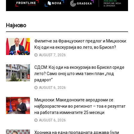
Најново
Филипче за Францускиот предлог и Мицкоски:
Кој оди на екскурзија во лето, во Брисел?
AUGUST 7, 2026
СДСМ: Кој оди на екскурзија во Брисел среде
лето? Само оној што има таен план „под
радарот“
AUGUST 6, 2026
Мицкоски: Македонските аеродроми се
најбрзорастечки во регионот – тоа е резултат
на работата изминатите 25 месеци
AUGUST 6, 2026
Хроника на една пропадната држава (јули