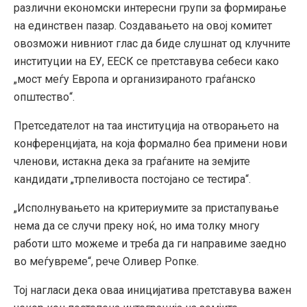
различни економски интересни групи за формирање
на единствен пазар. Создавањето на овој комитет
овозможи нивниот глас да биде слушнат од клучните
институции на ЕУ, ЕЕСК се претставува себеси како
„мост меѓу Европа и организираното граѓанско
општество“.
Претседателот на таа институција на отворањето на
конференцијата, на која формално беа примени нови
членови, истакна дека за граѓаните на земјите
кандидати „трпеливоста постојано се тестира“.
„Исполнувањето на критериумите за пристапување
нема да се случи преку ноќ, но има толку многу
работи што можеме и треба да ги направиме заедно
во меѓувреме“, рече Оливер Ропке.
Тој нагласи дека оваа иницијатива претставува важен