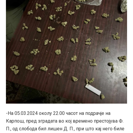
-На 05.03.2024 околу 22.00 часот на подрачје на
Карпош, пред зградата во кој времено престојува Ф.
П., од слобода бил лишен Д. П., при што кај него биле