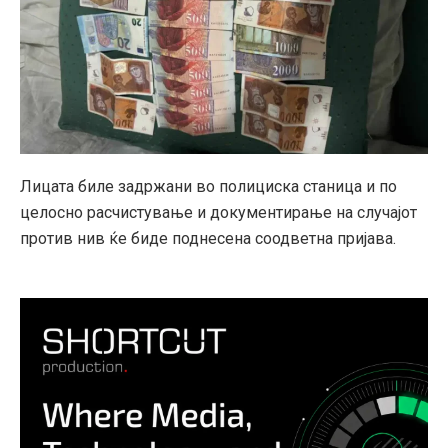
Лицата биле задржани во полициска станица и по
целосно расчистување и документирање на случајот
против нив ќе биде поднесена соодветна пријава.