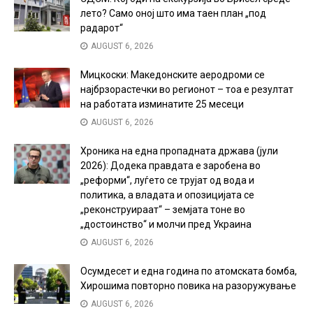
лето? Само оној што има таен план „под
радарот“
AUGUST 6, 2026
Мицкоски: Македонските аеродроми се
најбрзорастечки во регионот – тоа е резултат
на работата изминатите 25 месеци
AUGUST 6, 2026
Хроника на една пропадната држава (јули
2026): Додека правдата е заробена во
„реформи“, луѓето се трујат од вода и
политика, а владата и опозицијата се
„реконструираат“ – земјата тоне во
„достоинство“ и молчи пред Украина
AUGUST 6, 2026
Осумдесет и една година по атомската бомба,
Хирошима повторно повика на разоружување
AUGUST 6, 2026