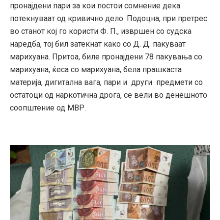
пронајдени пари за кои постои сомнение дека
потекнуваат од кривично дело. Подоцна, при претрес
во станот кој го користи Ф. П., извршен со судска
наредба, тој бил затекнат како со Д. Д. пакуваат
марихуана. Притоа, биле пронајдени 78 пакувања со
марихуана, ќеса со марихуана, бела прашкаста
материја, дигитална вага, пари и други предмети со
остатоци од наркотична дрога, се вели во денешното
соопштение од МВР.