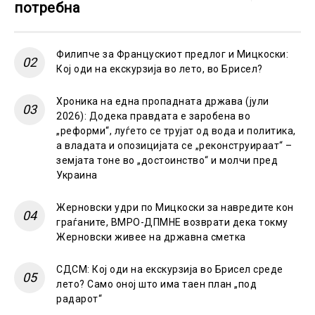
потребна
Филипче за Францускиот предлог и Мицкоски:
Кој оди на екскурзија во лето, во Брисел?
Хроника на една пропадната држава (јули
2026): Додека правдата е заробена во
„реформи“, луѓето се трујат од вода и политика,
а владата и опозицијата се „реконструираат“ –
земјата тоне во „достоинство“ и молчи пред
Украина
Жерновски удри по Мицкоски за навредите кон
граѓаните, ВМРО-ДПМНЕ возврати дека токму
Жерновски живее на државна сметка
СДСМ: Кој оди на екскурзија во Брисел среде
лето? Само оној што има таен план „под
радарот“