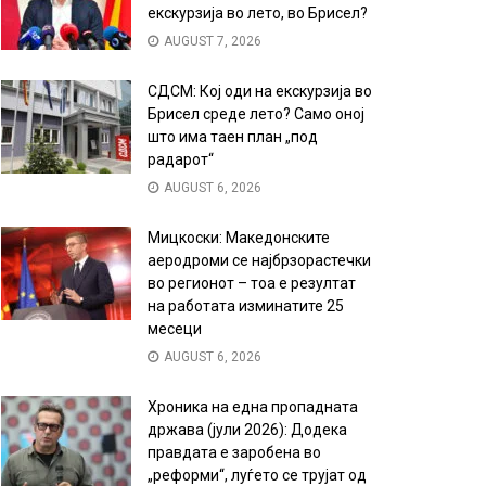
екскурзија во лето, во Брисел?
AUGUST 7, 2026
СДСМ: Кој оди на екскурзија во
Брисел среде лето? Само оној
што има таен план „под
радарот“
AUGUST 6, 2026
Мицкоски: Македонските
аеродроми се најбрзорастечки
во регионот – тоа е резултат
на работата изминатите 25
месеци
AUGUST 6, 2026
Хроника на една пропадната
држава (јули 2026): Додека
правдата е заробена во
„реформи“, луѓето се трујат од