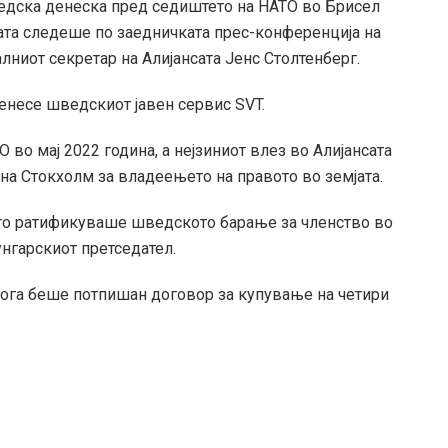
едска денеска пред седиштето на НАТО во Брисел
ата следеше по заедничката прес-конференција на
ниот секретар на Алијансата Јенс Столтенберг.
енесе шведскиот јавен сервис SVT.
во мај 2022 година, а нејзиниот влез во Алијансата
на Стокхолм за владеењето на правото во земјата.
 го ратификуваше шведското барање за членство во
унгарскиот претседател.
кога беше потпишан договор за купување на четири