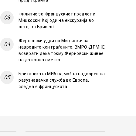
пред Украина
Филипче за Францускиот предлог и
Мицкоски: Кој оди на екскурзија во
лето, во Брисел?
Жерновски удри по Мицкоски за
навредите кон граѓаните, ВМРО-ДПМНЕ
возврати дека токму Жерновски живее
на државна сметка
Британската МИ6 најмоќна надворешна
разузнавачка служба во Европа,
следна е француската