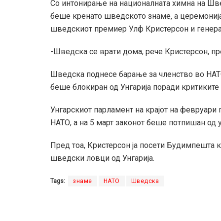
Со интонирање на националната химна на Шв
беше кренато шведското знаме, а церемониј
шведскиот премиер Улф Кристерсон и генерал
-Шведска се врати дома, рече Кристерсон, пр
Шведска поднесе барање за членство во НАТО 
беше блокиран од Унгарија поради критиките 
Унгарскиот парламент на крајот на февруари
НАТО, а на 5 март законот беше потпишан од 
Пред тоа, Кристерсон ја посети Будимпешта 
шведски ловци од Унгарија.
Tags:
знаме
НАТО
Шведска