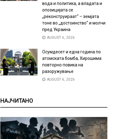
вода и политика, а владата и
опозицијата се
„реконструираат“ – земјата
тоне во „достоинство“ и молчи
пред Украина
AUGUST 6, 2026
Осумдесет и една година по
атомската бомба, Хирошима
повторно повика на
разоружување
AUGUST 6, 2026
НАЈЧИТАНО