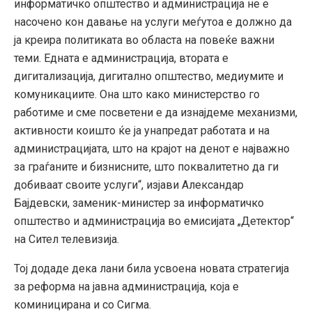
информатичко општество и администрација не е
насочено кон давање на услуги меѓутоа е должно да
ја креира политиката во областа на повеќе важни
теми. Едната е администрација, втората е
дигитализација, дигитално општество, медиумите и
комуникациите. Она што како министерство го
работиме и сме посветени е да изнајдеме механизми,
активности коишто ќе ја унапредат работата и на
администрацијата, што на крајот на денот е најважно
за граѓаните и бизнисните, што поквалитетно да ги
добиваат своите услуги“, изјави Александар
Бајдевски, заменик-министер за информатичко
општество и администрација во емисијата „Детектор“
на Сител телевизија.
Тој додаде дека лани била усвоена новата стратегија
за реформа на јавна администрација, која е
коминицирана и со Сигма.