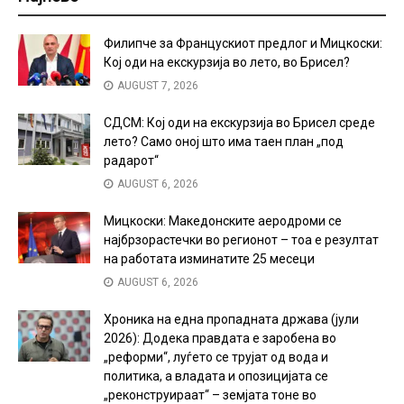
Филипче за Францускиот предлог и Мицкоски:
Кој оди на екскурзија во лето, во Брисел?
AUGUST 7, 2026
СДСМ: Кој оди на екскурзија во Брисел среде
лето? Само оној што има таен план „под
радарот“
AUGUST 6, 2026
Мицкоски: Македонските аеродроми се
најбрзорастечки во регионот – тоа е резултат
на работата изминатите 25 месеци
AUGUST 6, 2026
Хроника на една пропадната држава (јули
2026): Додека правдата е заробена во
„реформи“, луѓето се трујат од вода и
политика, а владата и опозицијата се
„реконструираат“ – земјата тоне во