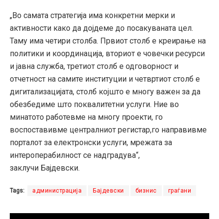
„Во самата стратегија има конкретни мерки и
активности како да дојдеме до посакуваната цел.
Таму има четири столба. Првиот столб е креирање на
политики и координација, вториот е човечки ресурси
и јавна служба, третиот столб е одговорност и
отчетност на самите институции и четвртиот столб е
дигитализацијата, столб којшто е многу важен за да
обезбедиме што поквалитетни услуги. Ние во
минатото работевме на многу проекти, го
воспоставивме централниот регистар,го направивме
порталот за електронски услуги, мрежата за
интероперабилност се надградува“,
заклучи Бајдевски.
Tags:
администрација
Бајдевски
бизнис
граѓани