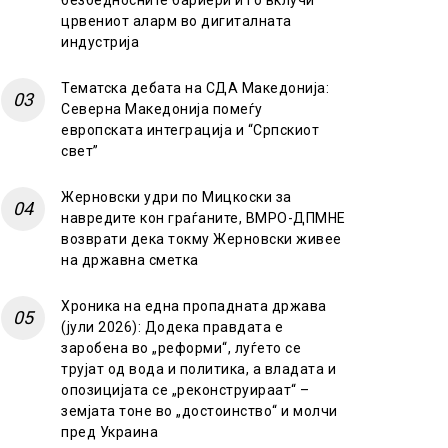
безбедносните бариери и го вклучи
црвениот аларм во дигиталната
индустрија
Тематска дебата на СДА Македонија:
Северна Македонија помеѓу
европската интеграција и “Српскиот
свет”
Жерновски удри по Мицкоски за
навредите кон граѓаните, ВМРО-ДПМНЕ
возврати дека токму Жерновски живее
на државна сметка
Хроника на една пропадната држава
(јули 2026): Додека правдата е
заробена во „реформи“, луѓето се
трујат од вода и политика, а владата и
опозицијата се „реконструираат“ –
земјата тоне во „достоинство“ и молчи
пред Украина