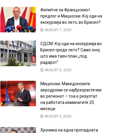
Филипче за Францускиот
предлог и Мицкоски: Кој оди на
екскурзија во лето, во Брисел?
AUGUST 7, 2026
СДСМ: Кој оди на екскурзија во
Брисел среде лето? Само оној
што има таен план „под
радарот“
AUGUST 6, 2026
Мицкоски: Македонските
аеродроми се најбрзорастечки
во регионот – тоа е резултат
на работата изминатите 25
месеци
AUGUST 6, 2026
Хроника на една пропадната