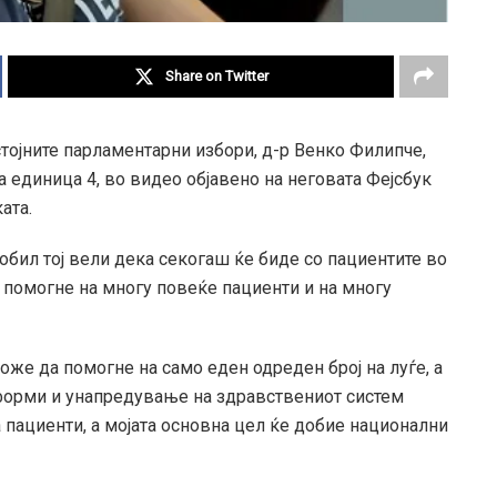
Share on Twitter
тојните парламентарни избори, д-р Венко Филипче,
а единица 4, во видео објавено на неговата Фејсбук
ата.
бил тој вели дека секогаш ќе биде со пациентите во
 помогне на многу повеќе пациенти и на многу
оже да помогне на само еден одреден број на луѓе, а
еформи и унапредување на здравствениот систем
 пациенти, а мојата основна цел ќе добие национални