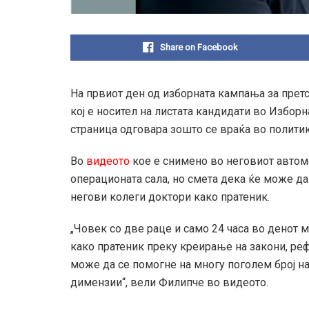
Share on Facebook
На првиот ден од изборната кампања за претс
кој е носител на листата кандидати во Изборн
страница одговара зошто се враќа во политик
Во
видеото
кое е снимено во неговиот автомо
операционата сала, но смета дека ќе може да
негови колеги доктори како пратеник.
„Човек со две раце и само 24 часа во денот м
како пратеник преку креирање на закони, р
може да се помогне на многу поголем број на
димензии“, вели Филипче во видеото.