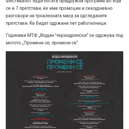
Фестивалот нуди богата придружна програма во која
се и 7 претстави, ќе има промоции и секојдневно
разговори на тркалезната маса за одгледаните
претстави. Ќе бидат одржани пет работилници.
Годинава МТФ „Војдан Чернодрински“ се одржува под
мотото „Промени се, промени сѐ“.