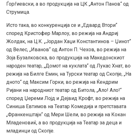
Ѓорѓиевски, а во продукција на ЦК „Антон Панов“ од
Струмица.
Исто така, во конкуренција се и „Едвард Втори“
според Кристофер Марлоу, во режија на Андриј
Жолдак, на Ц.К. „Јордан Хаџи Константинов – Џинот“
од Велес, „Иванов“ од Антон П. Чехов, во режија на
Зоја Бузалковска, во продукција на Македонскиот
народен театар, „Домот на куклата“ од Лукас Хнат, во
режија на Билге Емин, на Турски театар од Скопје, „На
дното“ од Максим Горки, во режија на Ќендрим
Ријани на народниот театар од Битола, „Ало! Ало!“
според Џереми Лојд и Дејвид Крофт, во режија на
Синиша Евтимов на Театар Комедија и претставата
„Франкенштајн“ од Мери Шели, во режија на Кокан
Младеновиќ, а во продукција на Театар за деца и
младинци од Скопје.