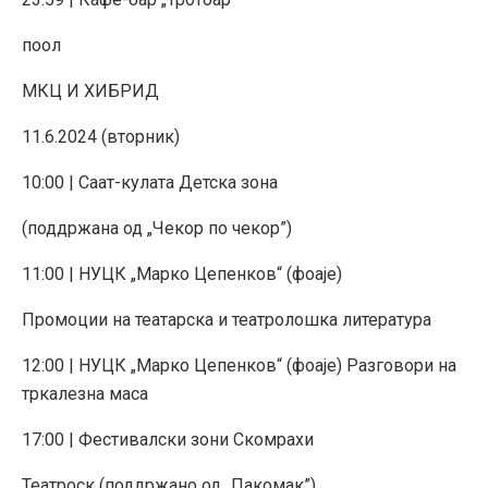
поол
МКЦ И ХИБРИД
11.6.2024 (вторник)
10:00 | Саат-кулата Детска зона
(поддржана од „Чекор по чекор”)
11:00 | НУЦК „Марко Цепенков“ (фоаје)
Промоции на театарска и театролошка литература
12:00 | НУЦК „Марко Цепенков“ (фоаје) Разговори на
тркалезна маса
17:00 | Фестивалски зони Скомрахи
Театроск (поддржано од „Пакомак”)