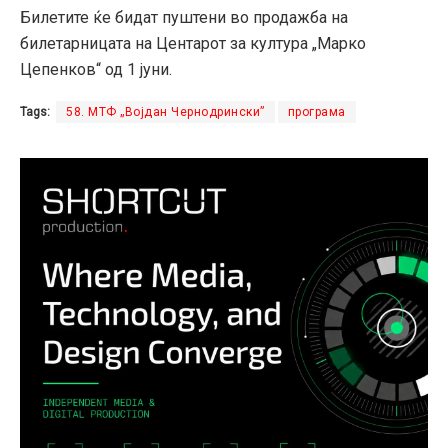
Билетите ќе бидат пуштени во продажба на
билетарницата на Центарот за култура „Марко
Цепенков“ од 1 јуни.
Tags:
58. МТФ „Војдан Чернодрински”
програма