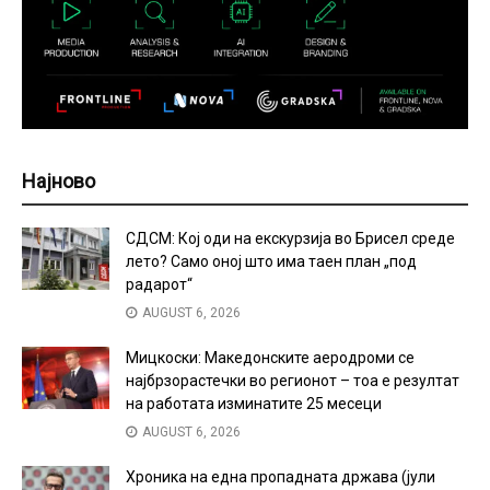
Најново
СДСМ: Кој оди на екскурзија во Брисел среде
лето? Само оној што има таен план „под
радарот“
AUGUST 6, 2026
Мицкоски: Македонските аеродроми се
најбрзорастечки во регионот – тоа е резултат
на работата изминатите 25 месеци
AUGUST 6, 2026
Хроника на една пропадната држава (јули