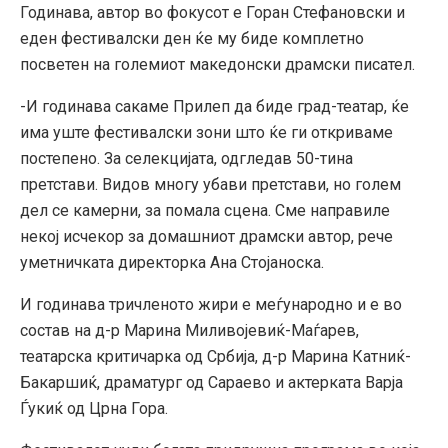
Годинава, автор во фокусот е Горан Стефановски и
еден фестивалски ден ќе му биде комплетно
посветен на големиот македонски драмски писател.
-И годинава сакаме Прилеп да биде град-театар, ќе
има уште фестивалски зони што ќе ги откриваме
постепено. За селекцијата, одгледав 50-тина
претстави. Видов многу убави претстави, но голем
дел се камерни, за помала сцена. Сме направиле
некој исчекор за домашниот драмски автор, рече
уметничката директорка Ана Стојаноска.
И годинава тричленото жири е меѓународно и е во
состав на д-р Марина Миливојевиќ-Маѓарев,
театарска критичарка од Србија, д-р Марина Катниќ-
Бакаршиќ, драматург од Сараево и актерката Варја
Ѓукиќ од Црна Гора.