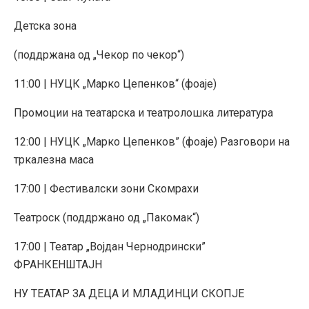
Детска зона
(поддржана од „Чекор по чекор“)
11:00 | НУЦК „Марко Цепенков“ (фоаје)
Промоции на театарска и театролошка литература
12:00 | НУЦК „Марко Цепенков” (фоаје) Разговори на
тркалезна маса
17:00 | Фестивалски зони Скомрахи
Театроск (поддржано од „Пакомак“)
17:00 | Театар „Војдан Чернодрински”
ФРАНКЕНШТАЈН
НУ ТЕАТАР ЗА ДЕЦА И МЛАДИНЦИ СКОПЈЕ