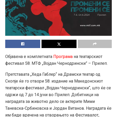
Објавена е комплетната
Програма
на театарскиот
фестивал 58. МТФ „Војдан Чернодрински” – Прилеп.
Претставата „Хеда Габлер“ на Драмски театар од
Скопје ќе го отвори 58. издание на Македонскиот
театарски фестивал „Војдан Чернодрински“, што ќе се
одржи од 7 до 14 јуни во Прилеп. Добитници на
наградата за животно дело се актерите Мими
Таневска-Србиновска и Јордан Витанов. Наградата ќе
им биде врачена на отворањето на Фестивалот,