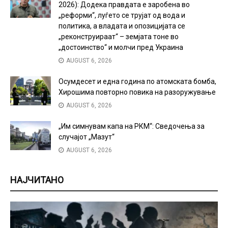
2026): Додека правдата е заробена во
„реформи“, луѓето се трујат од вода и
политика, а владата и опозицијата се
„реконструираат“ – земјата тоне во
„достоинство“ и молчи пред Украина
AUGUST 6, 2026
Осумдесет и една година по атомската бомба,
Хирошима повторно повика на разоружување
AUGUST 6, 2026
„Им симнувам капа на РКМ“: Сведочења за
случајот „Мазут“
AUGUST 6, 2026
НАЈЧИТАНО