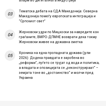
аларм во дигиталната индустрија
Тематска дебата на СДА Македонија: Северна
Македонија помеѓу европската интеграција и
“Српскиот свет”
Жерновски удри по Мицкоски за навредите кон
граѓаните, ВМРО-ДПМНЕ возврати дека токму
Жерновски живее на државна сметка
Хроника на една пропадната држава (јули
2026): Додека правдата е заробена во
„реформи“, луѓето се трујат од вода и политика,
а владата и опозицијата се „реконструираат“ –
земјата тоне во „достоинство“ и молчи пред
Украина