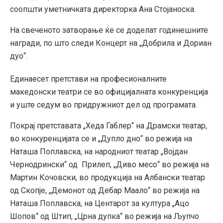
соопшти уметничката директорка Ана Стојаноска.
На свеченото затворање ќе се доделат годинешните
награди, по што следи Концерт на „Добрила и Дориан
дуо“.
Единаесет претстави на професионалните
македонски театри се во официјалната конкуренција
и уште седум во придружниот дел од програмата.
Покрај претставата „Хеда Габлер“ на Драмски театар,
во конкуренцијата се и „Дупло дно“ во режија на
Наташа Поплавска, на народниот театар „Војдан
Чернодрински“ од Прилеп, „Диво месо“ во режија на
Мартин Кочовски, во продукција на Албански театар
од Скопје, „Демонот од Дебар Маало“ во режија на
Наташа Поплавска, на Центарот за култура „Ацо
Шопов“ од Штип, „Црна дупка“ во режија на Љупчо