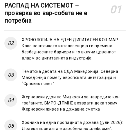
РАСПАД НА СИСТЕМОТ –
проверка во вар-собата не е
потребна
ХРОНОЛОГИЈА НА ЕДЕН ДИГИТАЛЕН КОШМАР:
Како вештачката интелигенција ги премина
безбедносните бариери и го вклучи црвениот
аларм во дигиталната индустрија
Тематска дебата на СДА Македонија: Северна
Македонија помеѓу европската интеграција и
“Српскиот свет”
Жерновски удри по Мицкоски за навредите кон
граѓаните, ВМРО-ДПМНЕ возврати дека токму
Жерновски живее на државна сметка
Хроника на една пропадната држава (јули 2026):
Додека правдата е заробена во „реформи“,