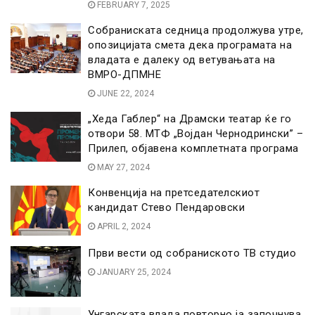
FEBRUARY 7, 2025
Собраниската седница продолжува утре,
опозицијата смета дека програмата на
владата е далеку од ветувањата на
ВМРО-ДПМНЕ
JUNE 22, 2024
„Хеда Габлер“ на Драмски театар ќе го
отвори 58. МТФ „Војдан Чернодрински” –
Прилеп, објавена комплетната програма
MAY 27, 2024
Конвенција на претседателскиот
кандидат Стево Пендаровски
APRIL 2, 2024
Први вести од собраниското ТВ студио
JANUARY 25, 2024
Унгарската влада повторно ја започнува