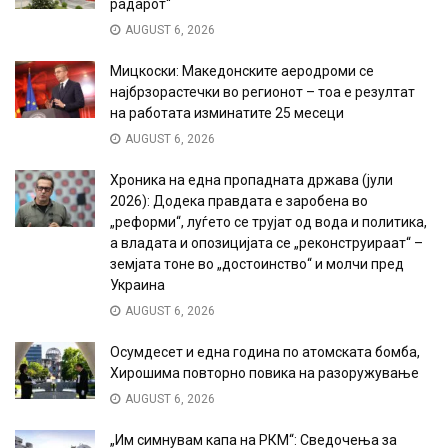
радарот“
AUGUST 6, 2026
Мицкоски: Македонските аеродроми се
најбрзорастечки во регионот – тоа е резултат
на работата изминатите 25 месеци
AUGUST 6, 2026
Хроника на една пропадната држава (јули
2026): Додека правдата е заробена во
„реформи“, луѓето се трујат од вода и политика,
а владата и опозицијата се „реконструираат“ –
земјата тоне во „достоинство“ и молчи пред
Украина
AUGUST 6, 2026
Осумдесет и една година по атомската бомба,
Хирошима повторно повика на разоружување
AUGUST 6, 2026
„Им симнувам капа на РКМ“: Сведочења за