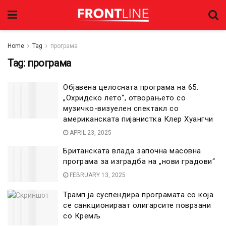
Home
Tag
програма
Tag:
програма
Објавена целосната програма на 65.
„Охридско лето“, отворањето со
музичко-визуелен спектакл со
американската пијанистка Клер Хуангчи
APRIL 23, 2025
Британската влада започна масовна
програма за изградба на „нови градови“
FEBRUARY 13, 2025
Трамп ја суспендира програмата со која
се санкционираат олигарсите поврзани
со Кремљ