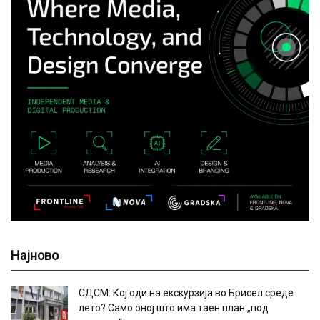
Најново
СДСМ: Кој оди на екскурзија во Брисел среде
лето? Само оној што има таен план „под