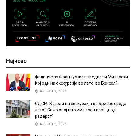
Најново
Филипче за Францускиот предлог и Мицкоски:
Кој оди на екскурзија во лето, во Брисел?
AUGUST 7, 2026
СДСМ: Кој оди на екскурзија во Брисел среде
лето? Само оној што има таен план „под
радарот“
AUGUST 6, 2026