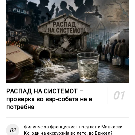
РАСПАД НА СИСТЕМОТ –
проверка во вар-собата не е
потребна
Филипче за Францускиот предлог и Мицкоски:
Кој оди на екскурзија во лето, во Брисел?