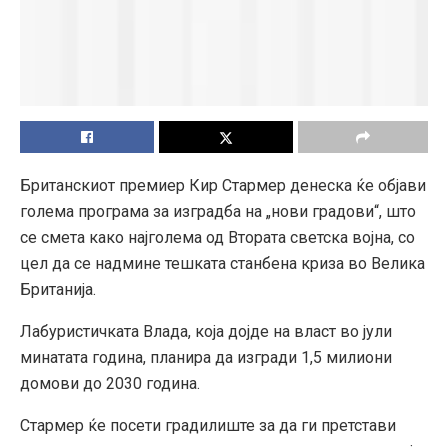
Британскиот премиер Кир Стармер денеска ќе објави
голема програма за изградба на „нови градови“, што
се смета како најголема од Втората светска војна, со
цел да се надмине тешката станбена криза во Велика
Британија.
Лабуристичката Влада, која дојде на власт во јули
минатата година, планира да изгради 1,5 милиони
домови до 2030 година.
Стармер ќе посети градилиште за да ги претстави