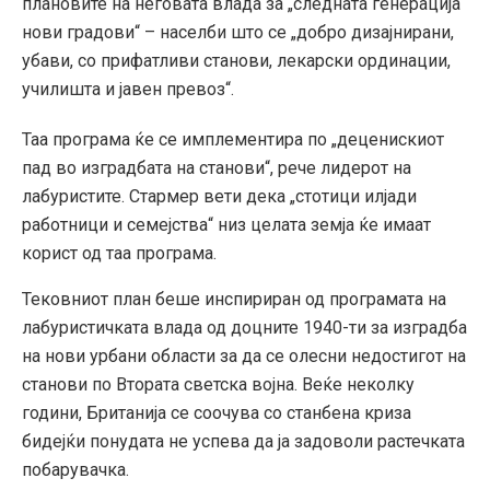
плановите на неговата влада за „следната генерација
нови градови“ – населби што се „добро дизајнирани,
убави, со прифатливи станови, лекарски ординации,
училишта и јавен превоз“.
Таа програма ќе се имплементира по „деценискиот
пад во изградбата на станови“, рече лидерот на
лабуристите. Стармер вети дека „стотици илјади
работници и семејства“ низ целата земја ќе имаат
корист од таа програма.
Тековниот план беше инспириран од програмата на
лабуристичката влада од доцните 1940-ти за изградба
на нови урбани области за да се олесни недостигот на
станови по Втората светска војна. Веќе неколку
години, Британија се соочува со станбена криза
бидејќи понудата не успева да ја задоволи растечката
побарувачка.