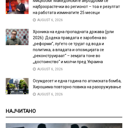
Мицкоски: Македонските аеродроми се
најбрзорастечки во регионот – тоа е резултат
на работата изминатите 25 месеци
AUGUST 6, 2026
Хроника на една пропадната држава (јули
2026): Додека правдата е заробена во
„реформи“, луѓето се трујат од вода и
политика, а владата и опозицијата се
„реконструираат“ – земјата тоне во
„достоинство“ и молчи пред Украина
AUGUST 6, 2026
Осумдесет и една година по атомската бомба,
Хирошима повторно повика на разоружување
AUGUST 6, 2026
НАЈЧИТАНО