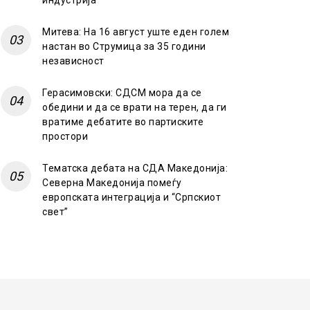
индустрија
Митева: На 16 август уште еден голем
настан во Струмица за 35 години
независност
Герасимовски: СДСМ мора да се
обедини и да се врати на терен, да ги
вратиме дебатите во партиските
простори
Тематска дебата на СДА Македонија:
Северна Македонија помеѓу
европската интеграција и “Српскиот
свет”