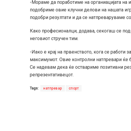
-Мораме да поработиме на органиацијата на иг
подобриме овие клучни делови на нашата иг
подобри резултати и да се натпреваруваме со 
Како професионалци, додава, секогаш се подг
неговиот стручен тим.
-Иако е крај на првенството, кога се работи 
максимумот. Овие контролни натпревари ќе б
Се надевам дека ќе оствариме позитивни рез
репрезентативецот.
Tags:
натпревар
спорт