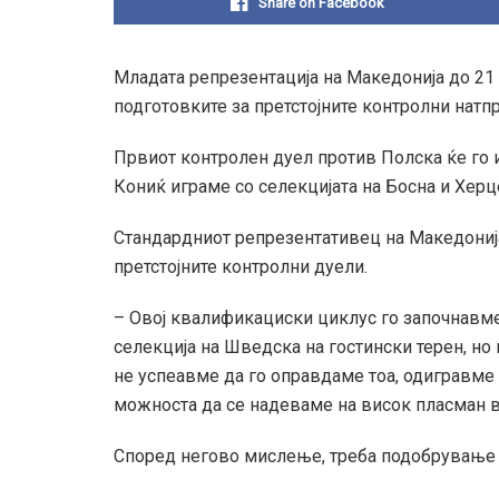
Share on Facebook
Младата репрезентација на Македонија до 21 
подготовките за претстојните контролни натп
Првиот контролен дуел против Полска ќе го и
Кониќ играме со селекцијата на Босна и Херц
Стандардниот репрезентативец на Македониј
претстојните контролни дуели.
– Овој квалификациски циклус го започнавме
селекција на Шведска на гостински терен, но
не успеавме да го оправдаме тоа, одигравме 
можноста да се надеваме на висок пласман во
Според негово мислење, треба подобрување в