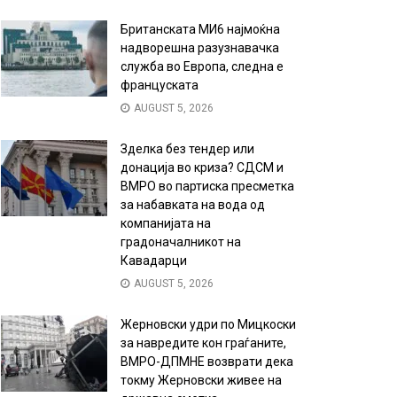
Британската МИ6 најмоќна
надворешна разузнавачка
служба во Европа, следна е
француската
AUGUST 5, 2026
Зделка без тендер или
донација во криза? СДСМ и
ВМРО во партиска пресметка
за набавката на вода од
компанијата на
градоначалникот на
Кавадарци
AUGUST 5, 2026
Жерновски удри по Мицкоски
за навредите кон граѓаните,
ВМРО-ДПМНЕ возврати дека
токму Жерновски живее на