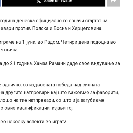
Share on Twitter
година денеска официјално го означи стартот на
ревари против Полска и Босна и Херцеговина.
граме на 1. јуни, во Радом. Четири дена подоцна во
еговина.
а до 21 година, Хамза Рамани даде свое видување за
 одлично, со издвоената победа над силната
 на другите натпревари кај што важевме за фаворити,
лошо на тие натпревари, со што и ја загубивме
 овие квалификации, изјави тој.
о неколку аспекти во играта.