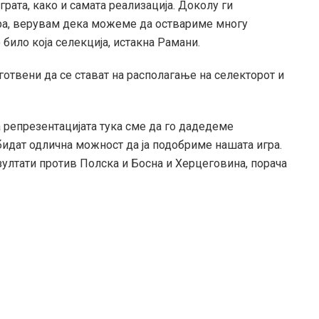
рата, како и самата реализација. Доколу ги
ра, верувам дека можеме да оствариме многу
било која селекција, истакна Рамани.
отвени да се стават на располагање на селекторот и
за репрезентацијата тука сме да го дадедеме
идат одлична можност да ја подобриме нашата игра.
ултати против Полска и Босна и Херцеговина, порача