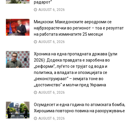
радарот“
AUGUST 6, 2026
Мицкоски: Македонските аеродроми се
најбрзорастечки во регионот – тоа е резултат
на работата изминатите 25 месеци
AUGUST 6, 2026
Хроника на една пропадната држава (јули
2026): Додека правдата е заробена во
„реформи“, луѓето се трујат од вода и
политика, а владата и опозицијата се
„реконструираат“ – земјата тоне во
„достоинство“ и молчи пред Украина
AUGUST 6, 2026
Осумдесет и една година по атомската бомба,
Хирошима повторно повика на разоружување
AUGUST 6, 2026