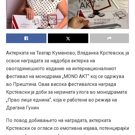
Актерката на Театар Куманово, Владанка Крстевски, ја
освои наградата за најдобра актерка на
овогодинешното издание на интернационалниот
фестивал на монодрама „MONO AKT“ кој се одржува
во Приштина. Оваа висока фестивалска награда
Крстевски ја доби за нејзината улога во монодрамата
„Прво лице еднина“, која е работена во режија на
Драгана Гунин.
По повод добивањето на наградата, актерката
Крстевски се огласи со емотивна изјава, потенцирајќи