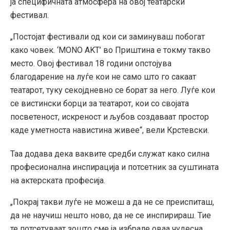
ја специфичната атмосфера на овој театарски
фестивал.
„Постојат фестивали од кои си заминуваш побогат
како човек. ‘MONO AKT’ во Приштина е токму такво
место. Овој фестивал 18 години опстојува
благодарение на луѓе кои не само што го сакаат
театарот, туку секојдневно се борат за него. Луѓе кои
се вистински борци за театарот, кои со својата
посветеност, искреност и љубов создаваат простор
каде уметноста навистина живее“, вели Крстевски.
Таа додава дека ваквите средби служат како силна
професионална инспирација и потсетник за суштината
на актерската професија.
„Покрај такви луѓе не можеш а да не се преиспиташ,
да не научиш нешто ново, да не се инспирираш. Тие
те потсетуваат зошто сме ја избрале оваа чудесна