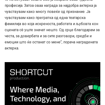
професија. Затоа оваа награда за најдобра актерка ја
чувствувам како многу повеќе од признание. Ја
чувствувам како прегратка од една театарска
фамилија во која искреноста, работата и љубовта кон
сцената сè уште значат нешто. Од срце благодарам за
честа, за довербата и за сите разговори, средби и
емоции што ќе останат со мене“, порача наградената
актерка.