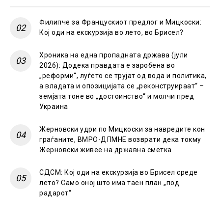
Филипче за Францускиот предлог и Мицкоски:
Кој оди на екскурзија во лето, во Брисел?
Хроника на една пропадната држава (јули
2026): Додека правдата е заробена во
„реформи“, луѓето се трујат од вода и политика,
а владата и опозицијата се „реконструираат“ –
земјата тоне во „достоинство“ и молчи пред
Украина
Жерновски удри по Мицкоски за навредите кон
граѓаните, ВМРО-ДПМНЕ возврати дека токму
Жерновски живее на државна сметка
СДСМ: Кој оди на екскурзија во Брисел среде
лето? Само оној што има таен план „под
радарот“