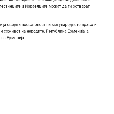
лестинците и Израелците можат да ги остварат
и ја својата посветеност на меѓународното право и
н соживот на народите, Република Ерменија ја
на Ерменија.