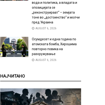
вода и политика, а владата и
опозицијата се
„реконструираат“ – земјата
тоне во „достоинство“ и молчи
пред Украина
AUGUST 6, 2026
Осумдесет и една година по
атомската бомба, Хирошима
повторно повика на
разоружување
AUGUST 6, 2026
НАЈЧИТАНО