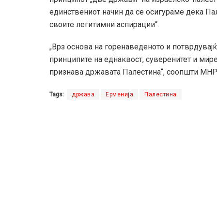
единствениот начин да се осигураме дека Па
своите легитимни аспирации“.
„Врз основа на горенаведеното и потврдувајќ
принципите на еднаквост, суверенитет и мире
признава државата Палестина“, соопшти МНР 
Tags:
држава
Ерменија
Палестина