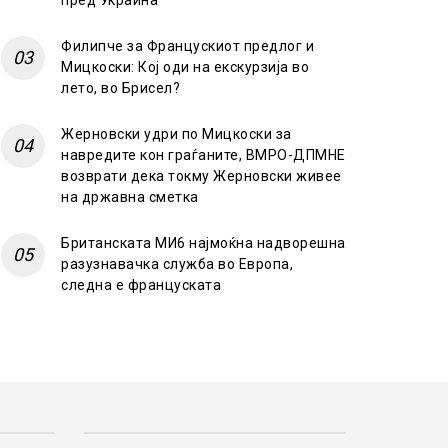
пред Украина
Филипче за Францускиот предлог и
Мицкоски: Кој оди на екскурзија во
лето, во Брисел?
Жерновски удри по Мицкоски за
навредите кон граѓаните, ВМРО-ДПМНЕ
возврати дека токму Жерновски живее
на државна сметка
Британската МИ6 најмоќна надворешна
разузнавачка служба во Европа,
следна е француската