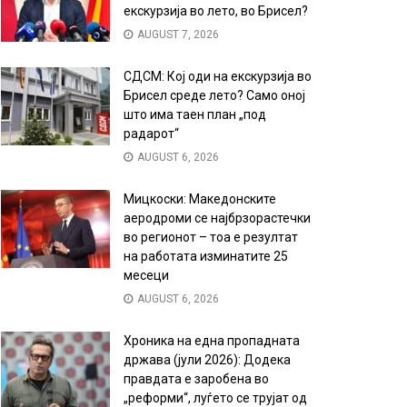
екскурзија во лето, во Брисел?
AUGUST 7, 2026
СДСМ: Кој оди на екскурзија во
Брисел среде лето? Само оној
што има таен план „под
радарот“
AUGUST 6, 2026
Мицкоски: Македонските
аеродроми се најбрзорастечки
во регионот – тоа е резултат
на работата изминатите 25
месеци
AUGUST 6, 2026
Хроника на една пропадната
држава (јули 2026): Додека
правдата е заробена во
„реформи“, луѓето се трујат од