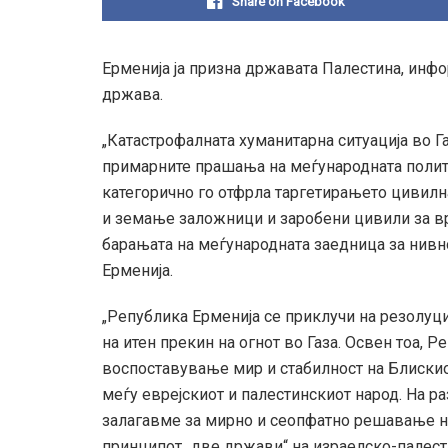
Share on Facebook
Ерменија ја призна државата Палестина, инф
држава.
„Катастрофалната хуманитарна ситуација во Г
примарните прашања на меѓународната полит
категорично го отфрла таргетирањето цивилн
и земање заложници и заробени цивили за в
барањата на меѓународната заедница за нив
Ерменија.
„Република Ерменија се приклучи на резолуци
на итен прекин на огнот во Газа. Освен тоа, 
воспоставување мир и стабилност на Блискио
меѓу еврејскиот и палестинскиот народ. На р
залагавме за мирно и сеопфатно решавање 
принципот „две држави“ на израелско-палест