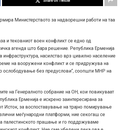
Share on Twitter
ормира Министерството за надворешни работи на таа
аза и тековниот воен конфликт се едно од
ичка агенда што бара решение. Република Ерменија
а инфраструктура, насилство врз цивилно население
реме на вооружени конфликт и се придружува на
но ослободување без предуслови“, соопшти МНР на
ите на Генералното собрание на ОН, кои повикуваат
Република Ерменија е искрено заинтересирана за
т Исток, за воспоставување на трајно помирување
азлични меѓународни платформи, ние секогаш се
на палестинското прашање и го поддржуваме
инскиот конфликт. Ние сме убедени дека ова е