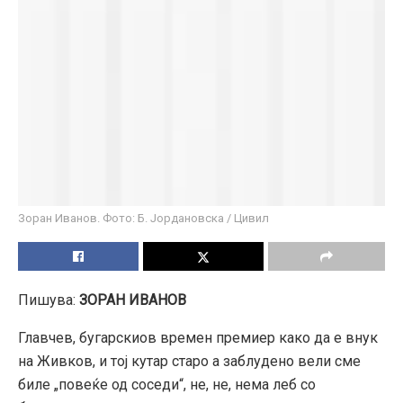
Зоран Иванов. Фото: Б. Јордановска / Цивил
Пишува:
ЗОРАН ИВАНОВ
Главчев, бугарскиов времен премиер како да е внук
на Живков, и тој кутар старо а заблудено вели сме
биле „повеќе од соседи“, не, не, нема леб со