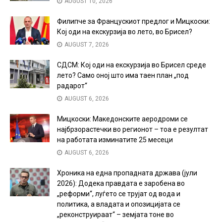
AUGUST 10, 2026
Филипче за Францускиот предлог и Мицкоски:
Кој оди на екскурзија во лето, во Брисел?
AUGUST 7, 2026
СДСМ: Кој оди на екскурзија во Брисел среде
лето? Само оној што има таен план „под
радарот“
AUGUST 6, 2026
Мицкоски: Македонските аеродроми се
најбрзорастечки во регионот – тоа е резултат
на работата изминатите 25 месеци
AUGUST 6, 2026
Хроника на една пропадната држава (јули
2026): Додека правдата е заробена во
„реформи“, луѓето се трујат од вода и
политика, а владата и опозицијата се
„реконструираат“ – земјата тоне во