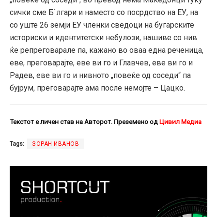
сички сме Б`лгари и наместо со посрдство на ЕУ, на
со уште 26 земји ЕУ членки сведоци на бугарските
историски и идентитетски небулози, нашиве со нив
ќе репреговарале па, кажано во оваа една реченица,
еве, преговарајте, еве ви го и Главчев, еве ви го и
Радев, еве ви го и нивното „повеќе од соседи“ па
бујрум, преговарајте ама после немојте – Цацко.
Текстот е личен став на Авторот. Преземено од
Цивил Медиа
Tags:
ЗОРАН ИВАНОВ