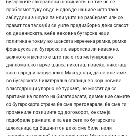
бугарските закоравени шовинисти, но тие не се
проблемот туку овде и одовде нашиве исто така
заблудени а неуки па или уште не разбираат или се
прават тоа талкајќи се уште предизборно дека спасот
од децениската, веќе вековна бугарска наци
политика е токму во шансата наречена рамка, рамка
француска ли, бугарска ли, европска ли неважно,
важното и јасното е што таа е тоа меѓународно
дипломатско парче шанса никогаш повеќе, никогаш
како народ и нација, како Македонци, да не влетаме
во бугарската билатерална стапица во која новиве
властодршци упорно нè туркаат, не местат да се
вратиме на полето на билатералата, демек ние самите
со бугарскарта страна ќе сме преговарале, ќе сме ги
промениле позициите од договорот, ќе сме ја
подобреле рамката, е па еве сега по бугарската
шлаканица од Вашингтон дека сме биле, нели
„повеќе од соседи“, во превод нема Македонци туку