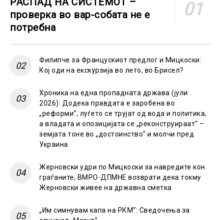
РАСПАД НА СИСТЕМОТ –
проверка во вар-собата не е
потребна
Филипче за Францускиот предлог и Мицкоски:
Кој оди на екскурзија во лето, во Брисел?
Хроника на една пропадната држава (јули
2026): Додека правдата е заробена во
„реформи“, луѓето се трујат од вода и политика,
а владата и опозицијата се „реконструираат“ –
земјата тоне во „достоинство“ и молчи пред
Украина
Жерновски удри по Мицкоски за навредите кон
граѓаните, ВМРО-ДПМНЕ возврати дека токму
Жерновски живее на државна сметка
„Им симнувам капа на РКМ“: Сведочења за