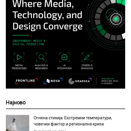
Најново
Огнена стихија: Екстремни температури,
човечки фактор и регионална криза