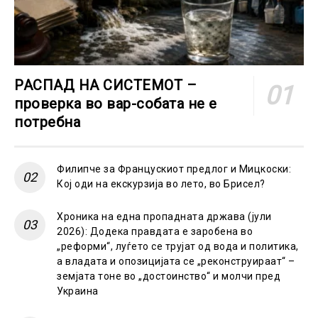
РАСПАД НА СИСТЕМОТ –
проверка во вар-собата не е
потребна
Филипче за Францускиот предлог и Мицкоски:
Кој оди на екскурзија во лето, во Брисел?
Хроника на една пропадната држава (јули
2026): Додека правдата е заробена во
„реформи“, луѓето се трујат од вода и политика,
а владата и опозицијата се „реконструираат“ –
земјата тоне во „достоинство“ и молчи пред
Украина