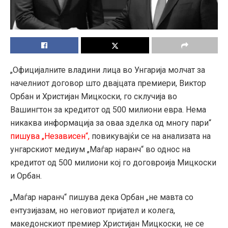
„Официјалните владини лица во Унгарија молчат за
начелниот договор што двајцата премиери, Виктор
Орбан и Христијан Мицкоски, го склучија во
Вашингтон за кредитот од 500 милиони евра. Нема
никаква информација за оваа зделка од многу пари“
пишува „Независен“,
повикувајќи се на анализата на
унгарскиот медиум „Маѓар наранч“ во однос на
кредитот од 500 милиони кој го договроија Мицкоски
и Орбан.
„Маѓар наранч“ пишува дека Орбан „не мавта со
ентузијазам, но неговиот пријател и колега,
македонскиот премиер Христијан Мицкоски, не се