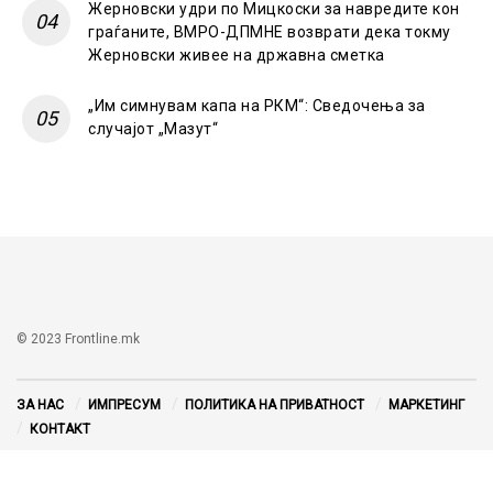
Жерновски удри по Мицкоски за навредите кон
граѓаните, ВМРО-ДПМНЕ возврати дека токму
Жерновски живее на државна сметка
„Им симнувам капа на РКМ“: Сведочења за
случајот „Мазут“
© 2023 Frontline.mk
ЗА НАС
ИМПРЕСУМ
ПОЛИТИКА НА ПРИВАТНОСТ
МАРКЕТИНГ
КОНТАКТ