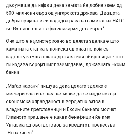
двоумеше да најави дека земјата ќе добие заем од
500 милиони евра од унгарската држава. Двајцата
добри пријатели си подадоа рака на самитот на НАТО
во Вашингтон и го финализираа договорот“.
Она што е најмистериозно во целата зделка е што
каматната стапка е пониска од онаа по која се
задолжува унгарската држава или обврзниците што
ги издава веројатниот заемодавач, државната Ексим
банка.
„Маѓар наранч“ пишува дека целата зделка е
мистериозна и во неа не може да се најде некоја
економска оправданост и веројатно затоа и
владините претставници и Ексим банката молчат.
Главното прашање е какви бенефиции ќе има
Унгарија од овој договор за кредитот, пренесува
„Независен“.