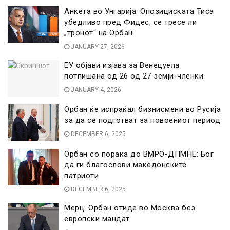
Анкета во Унгарија: Опозициската Тиса
убедливо пред Фидес, се тресе ли
„тронот“ на Орбан
JANUARY 27, 2026
ЕУ објави изјава за Венецуела
потпишана од 26 од 27 земји-членки
JANUARY 4, 2026
Орбан ќе испраќал бизнисмени во Русија
за да се подготват за повоениот период
DECEMBER 6, 2025
Орбан со порака до ВМРО-ДПМНЕ: Бог
да ги благослови македонските
патриоти
DECEMBER 6, 2025
Мерц: Орбан отиде во Москва без
европски мандат