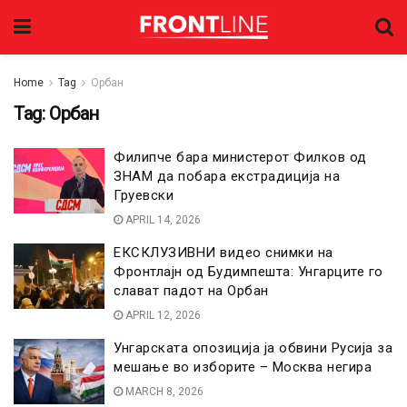
Home
Tag
Орбан
Tag:
Орбан
Филипче бара министерот Филков од
ЗНАМ да побара екстрадиција на
Груевски
APRIL 14, 2026
ЕКСКЛУЗИВНИ видео снимки на
Фронтлајн од Будимпешта: Унгарците го
слават падот на Орбан
APRIL 12, 2026
Унгарската опозиција ја обвини Русија за
мешање во изборите – Москва негира
MARCH 8, 2026