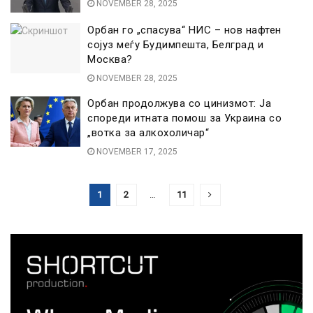
NOVEMBER 28, 2025
Орбан го „спасува“ НИС – нов нафтен
сојуз меѓу Будимпешта, Белград и
Москва?
NOVEMBER 28, 2025
Орбан продолжува со цинизмот: Ја
спореди итната помош за Украина со
„воткa за алкохоличар“
NOVEMBER 17, 2025
1
2
…
11