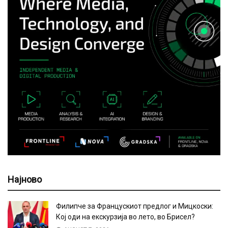
Најново
Филипче за Францускиот предлог и Мицкоски:
Кој оди на екскурзија во лето, во Брисел?