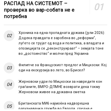
РАСПАД НА СИСТЕМОТ –
проверка во вар-собата не е
потребна
Хроника на една пропадната држава (јули 2026):
Додека правдата е заробена во „реформи“,
луѓето се трујат од вода и политика, а владата и
опозицијата се „реконструираат“ – земјата тоне
во „достоинство“ и молчи пред Украина
Филипче за Францускиот предлог и Мицкоски: Кој
оди на екскурзија во лето, во Брисел?
Жерновски удри по Мицкоски за навредите кон
граѓаните, ВМРО-ДПМНЕ возврати дека токму
Жерновски живее на државна сметка
Британската МИ6 најмоќна надворешна
разузнавачка служба во Европа, следна е