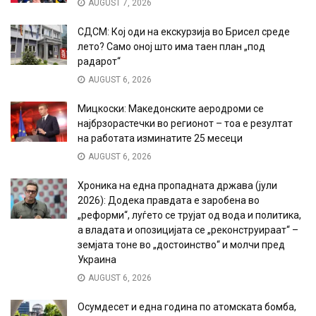
AUGUST 7, 2026
СДСМ: Кој оди на екскурзија во Брисел среде
лето? Само оној што има таен план „под
радарот“
AUGUST 6, 2026
Мицкоски: Македонските аеродроми се
најбрзорастечки во регионот – тоа е резултат
на работата изминатите 25 месеци
AUGUST 6, 2026
Хроника на една пропадната држава (јули
2026): Додека правдата е заробена во
„реформи“, луѓето се трујат од вода и политика,
а владата и опозицијата се „реконструираат“ –
земјата тоне во „достоинство“ и молчи пред
Украина
AUGUST 6, 2026
Осумдесет и една година по атомската бомба,