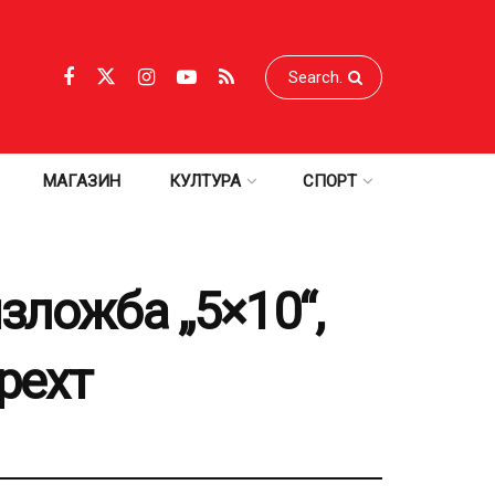
МАГАЗИН
КУЛТУРА
СПОРТ
зложба „5×10“,
рехт