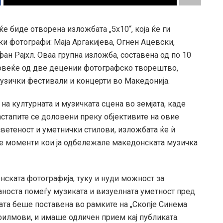
ќе биде отворена изложбата „5х10“, која ќе ги
и фотографи: Маја Аргакијева, Огнен Ацевски,
ан Рајхл. Оваа групна изложба, составена од по 10
повеќе од две децении фотографско творештво,
зички фестивали и концерти во Македонија.
на културната и музичката сцена во земјата, каде
астапите се доловени преку објективите на овие
ветеност и уметнички стилови, изложбата ќе ѝ
е моменти кои ја одбележале македонската музичка
нската фотографија, туку и нуди можност за
аноста помеѓу музиката и визуелната уметност пред
та беше поставена во рамките на „Скопје Синема
филмови, и имаше одличен прием кај публиката.