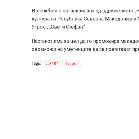
Изложбата е организирана од здружението „Н
култура на Република Северна Македонија и
Утрехт, „Свети Стефан.“
Настанот има за цел да го промовира македо
овозможи на уметниците да се претстават пр
Tags:
„5х10“
Утрехт