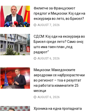
Филипче за Францускиот
предлог и Мицкоски: Кој оди на
екскурзија во лето, во Брисел?
AUGUST 7, 2026
СДСМ: Кој оди на екскурзија во
Брисел среде лето? Само оној
што има таен план „под
радарот“
AUGUST 6, 2026
Мицкоски: Македонските
аеродроми се најбрзорастечки
во регионот – тоа е резултат
на работата изминатите 25
месеци
AUGUST 6, 2026
Хроника на една пропадната