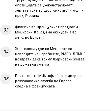
трујат од вода и политика, а владата и
опозицијата се „реконструираат“ –
земјата тоне во „достоинство“ и молчи
пред Украина
Филипче за Францускиот предлог и
Мицкоски: Кој оди на екскурзија во
лето, во Брисел?
Жерновски удри по Мицкоски за
навредите кон граѓаните, ВМРО-ДПМНЕ
возврати дека токму Жерновски живее
на државна сметка
Британската МИ6 најмоќна надворешна
разузнавачка служба во Европа,
следна е француската