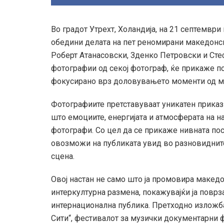
Во градот Утрехт, Холандија, на 21 септември 
обедини делата на пет реномирани македонск
Роберт Атанасовски, Зденко Петровски и Стеф
фотографии од секој фотограф, ќе прикаже 
фокусирано врз доловувањето моменти од му
Фотографиите претставуваат уникатен приказ 
што емоциите, енергијата и атмосферата на н
фотографи. Со цел да се прикаже нивната пос
овозможи на публиката увид во разновиднит
сцена.
Овој настан не само што ја промовира македо
интеркултурна размена, покажувајќи ја поврз
интернационална публика. Претходно изложба
Сити“, фестивалот за музички документарни 