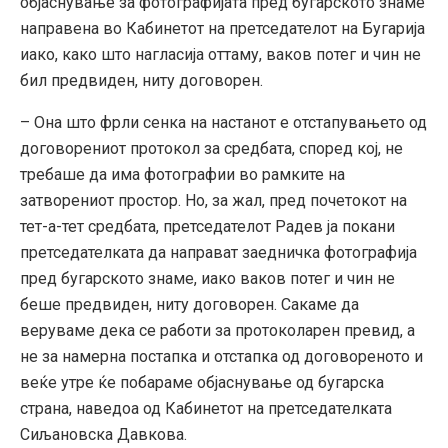
објаснување за фотографијата пред бугарското знаме
направена во Кабинетот на претседателот на Бугарија
иако, како што нагласија оттаму, ваков потег и чин не
бил предвиден, ниту договорен.
– Она што фрли сенка на настанот е отстапувањето од
договорениот протокол за средбата, според кој, не
требаше да има фотографии во рамките на
затворениот простор. Но, за жал, пред почетокот на
тет-а-тет средбата, претседателот Радев ја покани
претседателката да направат заедничка фотографија
пред бугарското знаме, иако ваков потег и чин не
беше предвиден, ниту договорен. Сакаме да
веруваме дека се работи за протоколарен превид, а
не за намерна постапка и отстапка од договореното и
веќе утре ќе побараме објаснување од бугарска
страна, наведоа од Кабинетот на претседателката
Сиљановска Давкова.