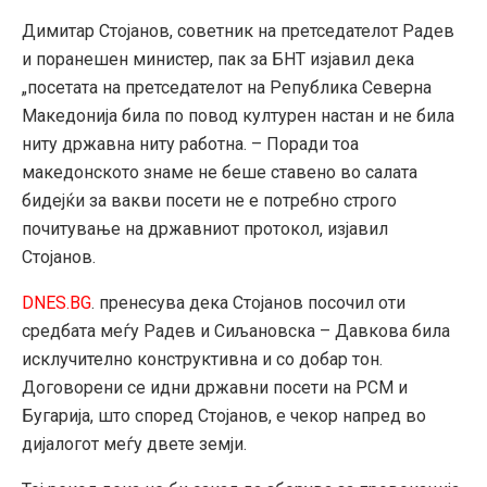
Димитар Стојанов, советник на претседателот Радев
и поранешен министер, пак за БНТ изјавил дека
„посетата на претседателот на Република Северна
Македонија била по повод културен настан и не била
ниту државна ниту работна. – Поради тоа
македонското знаме не беше ставено во салата
бидејќи за вакви посети не е потребно строго
почитување на државниот протокол, изјавил
Стојанов.
DNES.BG
. пренесува дека Стојанов посочил оти
средбата меѓу Радев и Сиљановска – Давкова била
исклучително конструктивна и со добар тон.
Договорени се идни државни посети на РСМ и
Бугарија, што според Стојанов, е чекор напред во
дијалогот меѓу двете земји.