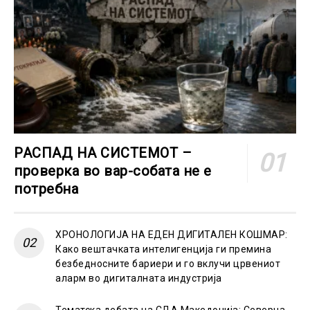
РАСПАД НА СИСТЕМОТ –
проверка во вар-собата не е
потребна
ХРОНОЛОГИЈА НА ЕДЕН ДИГИТАЛЕН КОШМАР:
Како вештачката интелигенција ги премина
безбедносните бариери и го вклучи црвениот
аларм во дигиталната индустрија
Тематска дебата на СДА Македонија: Северна