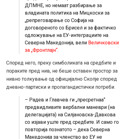
ДПМНЕ, но немаат разбирање за
владината политика на Мицкоски за
„репреговарање со Софија на
договореното со Брисел и за фактичко
одложување на ЕУ-интеграциите на
Северна Македонија, вели
Величковски
за „Фронтлајн“
.
Според него, преку симболиката на средбите и
пораките пред нив, не беше оставен простор за
нивно толкување од официјално Скопје според
дневно-партиски и пропагандистички потреби.
– Радев и Главчев ги „пресретнаа“
предвидливите вербални маневри (на
делегацијата) на Силјановска-Давкова
со изјави уште пред средбите. И само го
повторија познатото – дека Северна
Македонија за членство во ЕУ не