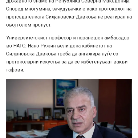
државното знаме на Република Северна Македонија.
Според многумина, зачудувачки е како протоколот на
претседателката Силјановска-Давкова не реагирал на
овој голем пропуст.
Универзитетскиот професор и поранешен амбасадор
во НАТО, Нано Ружин вели дека кабинетот на
Силјановска Давкова треба да ангажира луѓе со
протоколарни искуства за да се избeгенуваaт вакви
гафови.