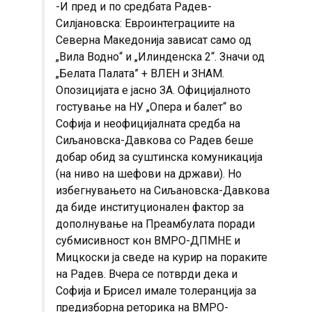
-И пред и по средбата Радев-
Силјановска: Евроинтеграциите на
Северна Македонија зависат само од
„Вила Водно“ и „Илинденска 2“. Значи од
„Белата Палата” + ВЛЕН и ЗНАМ.
Опозицијата е јасно ЗА. Официјалното
гостување на НУ „Опера и балет“ во
Софија и неофицијалната средба на
Сиљановска-Давкова со Радев беше
добар обид за суштинска комуникација
(на ниво на шефови на држави). Но
избегнувањето на Сиљановска-Давкова
да биде институционален фактор за
дополнување на Преамбулата поради
субмисивност кон ВМРО-ДПМНЕ и
Мицкоски ја сведе на курир на пораките
на Радев. Вчера се потврди дека и
Софија и Брисел имале толеранција за
предизборна реторика на ВМРО-