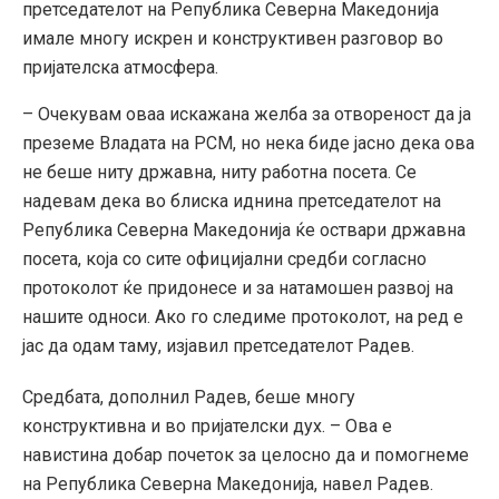
претседателот на Република Северна Македонија
имале многу искрен и конструктивен разговор во
пријателска атмосфера.
– Очекувам оваа искажана желба за отвореност да ја
преземе Владата на РСМ, но нека биде јасно дека ова
не беше ниту државна, ниту работна посета. Се
надевам дека во блиска иднина претседателот на
Република Северна Македонија ќе оствари државна
посета, која со сите официјални средби согласно
протоколот ќе придонесе и за натамошен развој на
нашите односи. Ако го следиме протоколот, на ред е
јас да одам таму, изјавил претседателот Радев.
Средбата, дополнил Радев, беше многу
конструктивна и во пријателски дух. – Ова е
навистина добар почеток за целосно да и помогнеме
на Република Северна Македонија, навел Радев.