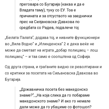
преговара со Бугарија (каква и да е
Владата таму), туку со ЕУ. Тоа е
причината и за отсуството на заеднички
прес на Силјановска-Давкова по
средбата со Радев, подвлече тој.
„Белата Палата“, додава тој, и нивните функционери
во „Вила Водно“ и „Илинденска“ 2 е дека веќе не
може да сметаат на играта „добар полицаец – лош
полицаец” – и таа само е соопштена од Софија.
Од друга страна, и граѓаните видно се револтирани и
со критики за посетата на Сиљановска Давкова во
Бугарија.
„Државничка посета без македонско
знаме?“, „На која слика да го побараме
македонското знаме? И ако го немале
дали може да го убациме со фотошоп?