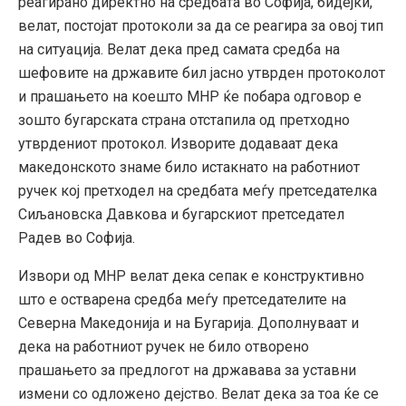
реагирано директно на средбата во Софија, бидејќи,
велат, постојат протоколи за да се реагира за овој тип
на ситуација. Велат дека пред самата средба на
шефовите на државите бил јасно утврден протоколот
и прашањето на коешто МНР ќе побара одговор е
зошто бугарската страна отстапила од претходно
утврдениот протокол. Изворите додаваат дека
македонското знаме било истакнато на работниот
ручек кој претходел на средбата меѓу претседателка
Сиљановска Давкова и бугарскиот претседател
Радев во Софија.
Извори од МНР велат дека сепак е конструктивно
што е остварена средба меѓу претседателите на
Северна Македонија и на Бугарија. Дополнуваат и
дека на работниот ручек не било отворено
прашањето за предлогот на државава за уставни
измени со одложено дејство. Велат дека за тоа ќе се