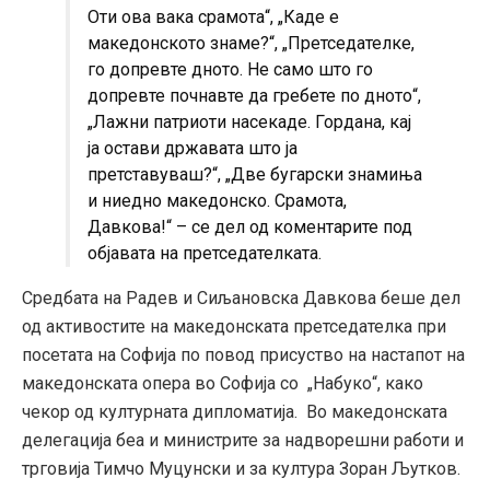
Оти ова вака срамота“, „Каде е
македонското знаме?“, „Претседателке,
го допревте дното. Не само што го
допревте почнавте да гребете по дното“,
„Лажни патриоти насекаде. Гордана, кај
ја остави државата што ја
претставуваш?“, „Две бугарски знамиња
и ниедно македонско. Срамота,
Давкова!“ – се дел од коментарите под
објавата на претседателката.
Средбата на Радев и Сиљановска Давкова беше дел
од активостите на македонската претседателка при
посетата на Софија по повод присуство на настапот на
македонската опера во Софија со „Набуко“, како
чекор од културната дипломатија. Во македонската
делегација беа и министрите за надворешни работи и
трговија Тимчо Муцунски и за култура Зоран Љутков.