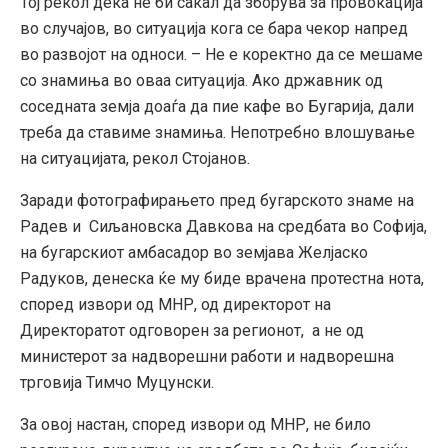
Тој рекол дека не би сакал да зборува за провокација
во случајов, во ситуација кога се бара чекор напред
во развојот на односи. – Не е коректно да се мешаме
со знамиња во оваа ситуација. Ако државник од
соседната земја доаѓа да пие кафе во Бугарија, дали
треба да ставиме знамиња. Непотребно влошување
на ситуацијата, рекол Стојанов.
Заради фотографирањето пред бугарското знаме на
Радев и Сиљановска Давкова на средбата во Софија,
на бугарскиот амбасадор во земјава Желјаско
Радуков, денеска ќе му биде врачена протестна нота,
според извори од МНР, од директорот на
Директоратот одговорен за регионот, а не од
министерот за надворешни работи и надворешна
трговија Тимчо Муцунски.
За овој настан, според извори од МНР, не било