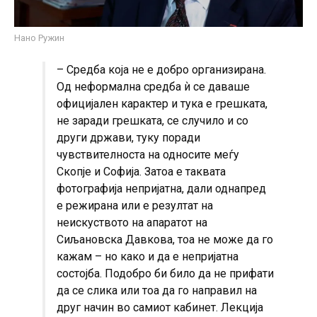
Нано Ружин
– Средба која не е добро организирана.
Од неформална средба ѝ се даваше
официјален карактер и тука е грешката,
не заради грешката, се случило и со
други држави, туку поради
чувствителноста на односите меѓу
Скопје и Софија. Затоа е таквата
фотографија непријатна, дали однапред
е режирана или е резултат на
неискуството на апаратот на
Сиљановска Давкова, тоа не може да го
кажам – но како и да е непријатна
состојба. Подобро би било да не прифати
да се слика или тоа да го направил на
друг начин во самиот кабинет. Лекција