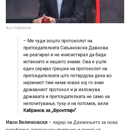
Ацо Кабранов
– Ме чуди зошто протоколот на
претседателката Сиљановска Давкова
не реагирал и не инисистирал да биде
истакнато и нашето знаме. Ова е уште
еден серијал грешки на протоколот на
претседателката што потврдува дека во
нејзиниот тим нема човек кој го знае
државниот протокол и ја изложува
државата и претседателката не само на
непочитување, туку и на потсмев, вели
Кабранов за „Фронтлајн“
.
Ивон Величковски
– лидер на Движењето за нова
република, поранешен пратеник и лидер на