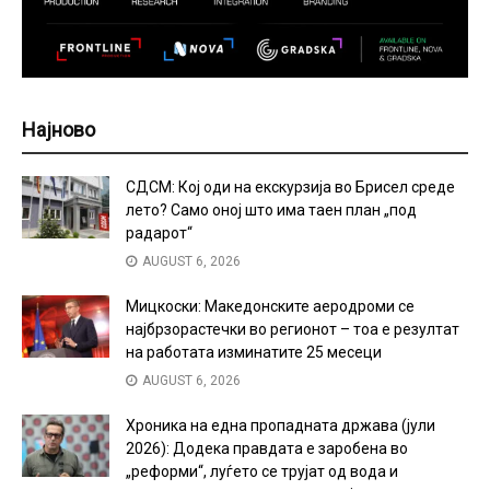
Најново
СДСМ: Кој оди на екскурзија во Брисел среде
лето? Само оној што има таен план „под
радарот“
AUGUST 6, 2026
Мицкоски: Македонските аеродроми се
најбрзорастечки во регионот – тоа е резултат
на работата изминатите 25 месеци
AUGUST 6, 2026
Хроника на една пропадната држава (јули
2026): Додека правдата е заробена во
„реформи“, луѓето се трујат од вода и