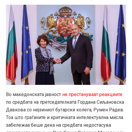
Во македонската јавност
не престануваат реакциите
по средбата на претседателката Гордана Сиљановска
Давкова со нејзиниот бугарски колега, Румен Радев.
Тоа што граѓаните и критичката интелектуална мисла
забележаа беше дека на средбата недостасува