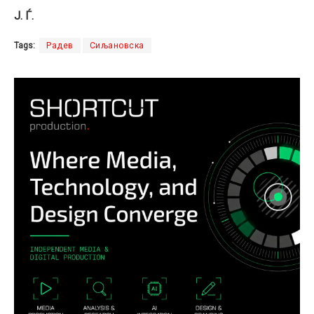
J. Ѓ.
Tags:
Радев
Сиљановска