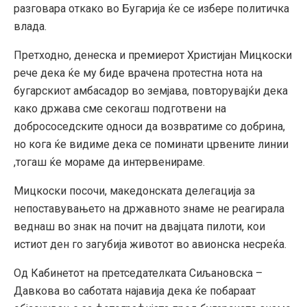
разговара откако во Бугарија ќе се избере политичка
влада.
Претходно, денеска и премиерот Христијан Мицкоски
рече дека ќе му биде врачена протестна нота на
бугарскиот амбасадор во земјава, повторувајќи дека
како држава сме секогаш подготвени на
добрососедските односи да возвратиме со добрина,
но кога ќе видиме дека се поминати црвените линии
,тогаш ќе мораме да интервенираме.
Мицкоски посочи, македонската делегација за
непоставувањето на државното знаме не реагирала
веднаш во знак на почит на двајцата пилоти, кои
истиот ден го загубија животот во авионска несреќа.
Од Кабинетот на претседателката Сиљановска –
Давкова во саботата најавија дека ќе побараат