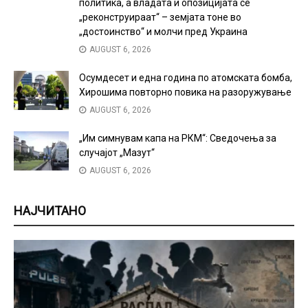
политика, а владата и опозицијата се
„реконструираат“ – земјата тоне во
„достоинство“ и молчи пред Украина
AUGUST 6, 2026
Осумдесет и една година по атомската бомба,
Хирошима повторно повика на разоружување
AUGUST 6, 2026
„Им симнувам капа на РКМ“: Сведочења за
случајот „Мазут“
AUGUST 6, 2026
НАЈЧИТАНО