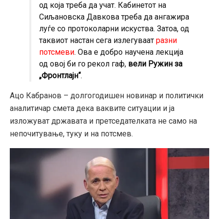
од која треба да учат. Кабинетот на
Сиљановска Давкова треба да ангажира
луѓе со протоколарни искуства. Затоа, од
таквиот настан сега излегуваат
разни
потсмеви
. Ова е добро научена лекција
од овој би го рекол гаф,
вели Ружин за
„Фронтлајн“
.
Ацо Кабранов – долгогодишен новинар и политички
аналитичар смета дека ваквите ситуации и ја
изложуват државата и претседателката не само на
непочитување, туку и на потсмев.