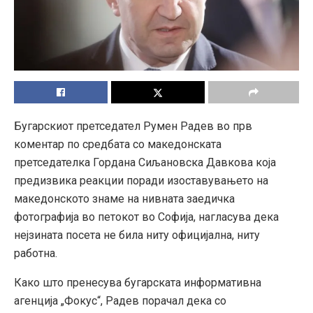
Бугарскиот претседател Румен Радев во прв
коментар по средбата со македонската
претседателка Гордана Сиљановска Давкова која
предизвика реакции поради изоставувањето на
македонското знаме на нивната заедичка
фотографија во петокот во Софија, нагласува дека
нејзината посета не била ниту официјална, ниту
работна.
Како што пренесува бугарската информативна
агенција „Фокус“, Радев порачал дека со