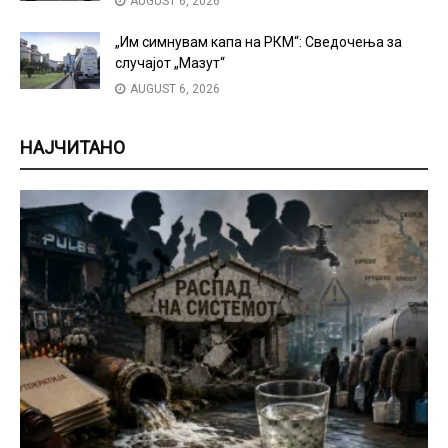
AUGUST 6, 2026
„Им симнувам капа на РКМ“: Сведочења за
случајот „Мазут“
AUGUST 6, 2026
НАЈЧИТАНО