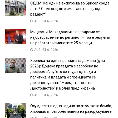
СДСМ: Кој оди на екскурзија во Брисел среде
лето? Само оној што има таен план „под
радарот“
AUGUST 6, 2026
Мицкоски: Македонските аеродроми се
најбрзорастечки во регионот – тоа е резултат
на работата изминатите 25 месеци
AUGUST 6, 2026
Хроника на една пропадната држава (јули
2026): Додека правдата е заробена во
„реформи“, луѓето се трујат од вода и
политика, а владата и опозицијата се
„реконструираат“ – земјата тоне во
„достоинство“ и молчи пред Украина
AUGUST 6, 2026
Осумдесет и една година по атомската бомба,
Хирошима повторно повика на разоружување