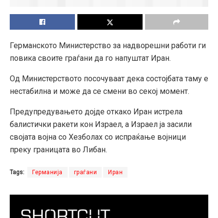
Германското Министерство за надворешни работи ги
повика своите граѓани да го напуштат Иран.
Од Министерството посочуваат дека состојбата таму е
нестабилна и може да се смени во секој момент.
Предупредувањето дојде откако Иран истрела
балистички ракети кон Израел, а Израел ја засили
својата војна со Хезболах со испраќање војници
преку границата во Либан.
Tags:
Германија
граѓани
Иран