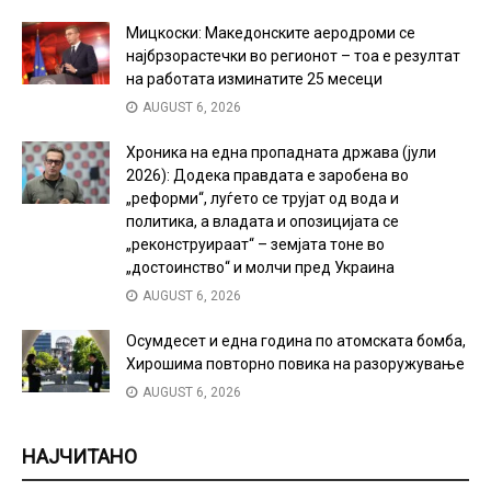
Мицкоски: Македонските аеродроми се
најбрзорастечки во регионот – тоа е резултат
на работата изминатите 25 месеци
AUGUST 6, 2026
Хроника на една пропадната држава (јули
2026): Додека правдата е заробена во
„реформи“, луѓето се трујат од вода и
политика, а владата и опозицијата се
„реконструираат“ – земјата тоне во
„достоинство“ и молчи пред Украина
AUGUST 6, 2026
Осумдесет и една година по атомската бомба,
Хирошима повторно повика на разоружување
AUGUST 6, 2026
НАЈЧИТАНО