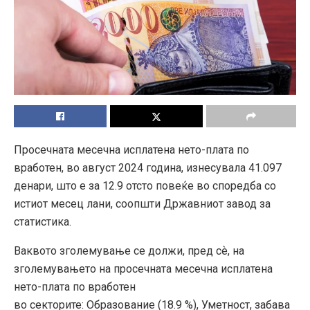
Просечната месечна исплатена нето-плата по
вработен, во август 2024 година, изнесувала 41.097
денари, што е за 12.9 отсто повеќе во споредба со
истиот месец лани, соопшти Државниот завод за
статистика.
Ваквото зголемување се должи, пред сѐ, на
зголемувањето на просечната месечна исплатена
нето-плата по вработен
во секторите: Образование (18.9 %), Уметност, забава