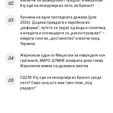
Филипче за Францускиот предлог и Мицкоски:
Кој оди на екскурзија во лето, во Брисел?
Хроника на една пропадната држава (јули
2026): Додека правдата е заробена во
„реформи“, луѓето се трујат од вода и политика,
а владата и опозицијата се „реконструираат“ –
земјата тоне во „достоинство“ и молчи пред
Украина
Жерновски удри по Мицкоски за навредите кон
граѓаните, ВМРО-ДПМНЕ возврати дека токму
Жерновски живее на државна сметка
СДСМ: Кој оди на екскурзија во Брисел среде
лето? Само оној што има таен план „под
радарот“