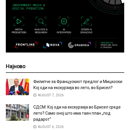
Најново
Филипче за Францускиот предлог и Мицкоски:
Кој оди на екскурзија во лето, во Брисел?
AUGUST 7, 2026
СДСМ: Кој оди на екскурзија во Брисел среде
лето? Само оној што има таен план „под
радарот“
AUGUST 6, 2026