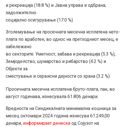
и рекреација (18.8 %) и Јавна управа и одбрана;
задолжително
социјално осигурување (17.0 %).
Зголемување на просечната месечна исплатена нето-
плата по вработен, во однос на претходниот месец, е
забележано
во секторите: Уметност, забава и рекреација (5.3 %),
Земјоделство, шумарство и рибарство (4.2 %) и
Објекти за
сместување и сервисни дејности со храна (3.2 %).
Просечната месечна исплатена бруто-плата, пак, во
август годинава, изнесувала 61.806 денари.
Вредноста на Синдикалната минимална кошница за
месец октомври 2024 година изнесува 61.249,00
денари,
информираат денеска
од Сојузот на