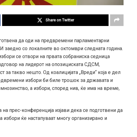
Share on Twitter
готвена да оди на предвремени парламентарни
И заедно со локалните во октомври следната година.
бори се отвори на првата собраниска седница
одговор на лидерот на опозициската СДСМ,
 за такво нешто. Од коалицијата „Вреди“ која е дел
редвремени избори би биле трошок за државата и
мнозинство, а избори, според нив, ќе има на време,
на прес-конференција изјави дека се подготвени да
на избори ќе настапуваат многу организирано и