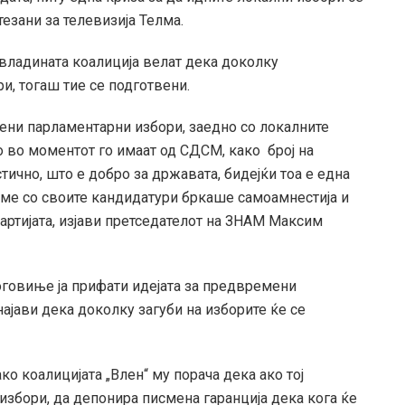
езани за телевизија Телма.
владината коалиција велат дека доколку
и, тогаш тие се подготвени.
мени парламентарни избори, заедно со локалните
о во моментот го имаат од СДСМ, како број на
тично, што е добро за државата, бидејќи тоа е една
еме со своите кандидатури бркаше самоамнестија и
 партијата, изјави претседателот на ЗНАМ Максим
говиње ја прифати идејата за предвремени
ајави дека доколку загуби на изборите ќе се
ко коалицијата „Влен“ му порача дека ако тој
збори, да депонира писмена гаранција дека кога ќе