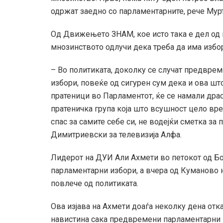
одржат заедно со парламентарните, рече Мурт
Од Движењето ЗНАМ, кое исто така е дел од 
мнозинството одлучи дека треба да има избор
– Во политиката, доколку се случат предвре
избори, повеќе од сигурен сум дека и ова шт
пратеници во Парламентот, ќе се намали драс
пратеничка група која што всушност цело вр
спас за самите себе си, не водејќи сметка за
Димитриевски за телевизија Алфа.
Лидерот на ДУИ Али Ахмети во петокот од Бо
парламентарни избори, а вчера од Куманово н
повлече од политиката.
Ова изјава на Ахмети доаѓа неколку дена отка
навистина сака предвремени парламентарни и