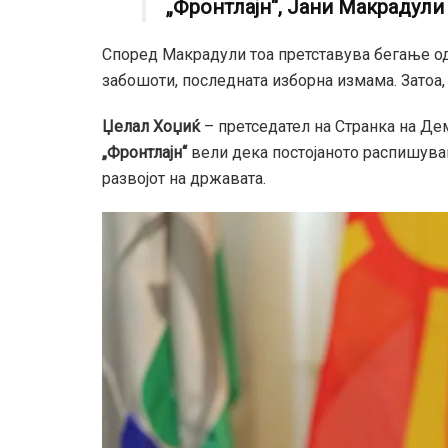
„Фронтлајн“, Јани Макрадули
Според Макрадули тоа претставува бегање о
забошоти, последната изборна измама. Затоа, н
Џелал Хоџиќ
– претседател на Странка на Де
„Фронтлајн“
вели дека постојаното распишува
развојот на државата.