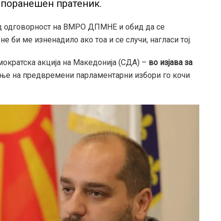
поранешен пратеник.
д одговорност на ВМРО ДПМНЕ и обид да се
е би ме изненадило ако тоа и се случи, нагласи тој.
мократска акција на Македонија (СДА) –
во изјава за
ње на предвремени парламентарни избори го кочи