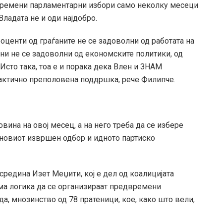
двремени парламентарни избори само неколку месеци
ладата не и оди најдобро.
оценти од граѓаните не се задоволни од работата на
ѓани не се задоволни од економските политики, од
Исто така, тоа е и порака дека Влен и ЗНАМ
актично преполовена поддршка, рече Филипче.
вина на овој месец, а на него треба да се избере
 новиот извршен одбор и идното партиско
редина Изет Меџити, кој е дел од коалицијата
ема логика да се организираат предвремени
а, мнозинство од 78 пратеници, кое, како што вели,