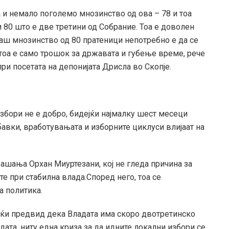
 и немало поголемо мнозинство од ова – 78 и тоа
и 80 што е две третини од Собрание. Тоа е доволен
маш мнозинство од 80 пратеници непотребно е да се
тоа е само трошок за државата и губење време, рече
и посетата на депонијата Дрисла во Скопје.
бори не е добро, бидејќи најмалку шест месеци
бавки, вработувањата и изборните циклуси влијаат на
рашања Орхан Миуртезани, кој не гледа причина за
е при стабилна влада.Според него, тоа се
а политика.
јќи предвид дека Владата има скоро двотретинско
дата, ниту една криза за да идните локални избори се