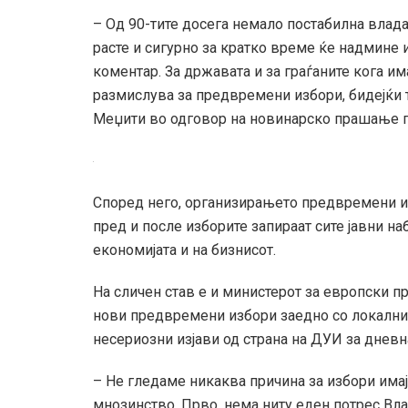
– Од 90-тите досега немало постабилна влада
расте и сигурно за кратко време ќе надмине 
коментар. За државата и за граѓаните кога и
размислува за предвремени избори, бидејќи 
Меџити во одговор на новинарско прашање пр
Според него, организирањето предвремени из
пред и после изборите запираат сите јавни на
економијата и на бизнисот.
На сличен став е и министерот за европски п
нови предвремени избори заедно со локалнит
несериозни изјави од страна на ДУИ за дневн
– Не гледаме никаква причина за избори има
мнозинство. Прво, нема ниту еден потрес Вла