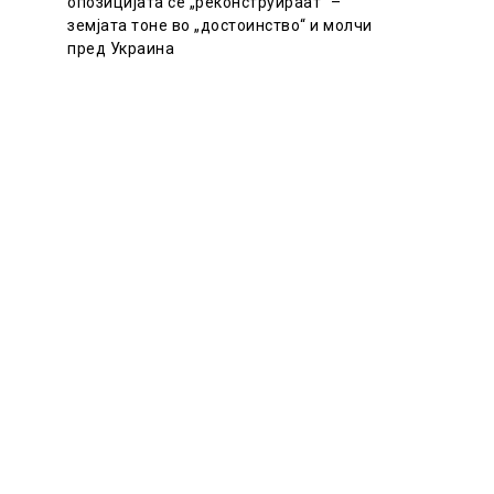
опозицијата се „реконструираат“ –
земјата тоне во „достоинство“ и молчи
пред Украина