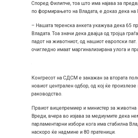
Според Филипче, тоа што има најава за пре
по формирањето на Владата, е доказ дека на В
– Нашата теренска анкета укажува дека 65 пр
Владата. Тоа значи дека двајца од тројца гра
падот на животниот, од нашиот европски пат. 
очигледно имаат маргинализирана улога и пр
Конгресот на СДСМ е закажан за втората поло
новиот централен одбор, од кој ќе произлезе
раководство.
Првиот вицепремиер и министер за животна с
Вреди, вчера во изјава за медиумите дека н
парламентарни избори кога има стабилна Влад
наскоро ќе надмине и 80 пратеници.