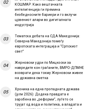
КОШМАР: Како вештачката
интелигенција ги премина
безбедносните бариери и го вклучи
црвениот аларм во дигиталната
индустрија
Тематска дебата на СДА Македонија:
Северна Македонија помеѓу
европската интеграција и “Српскиот
свет”
Жерновски удри по Мицкоски за
навредите кон граѓаните, ВМРО-ДПМНЕ
возврати дека токму Жерновски живее
на државна сметка
Хроника на една пропадната држава
(јули 2026): Додека правдата е
заробена во „реформи“, луѓето се
трујат од вода и политика, а владата и