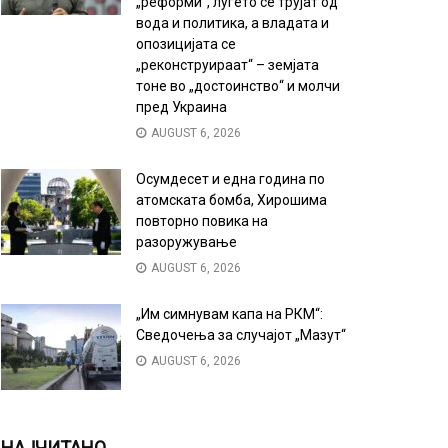
„реформи“, луѓето се трујат од
вода и политика, а владата и
опозицијата се
„реконструираат“ – земјата
тоне во „достоинство“ и молчи
пред Украина
AUGUST 6, 2026
Осумдесет и една година по
атомската бомба, Хирошима
повторно повика на
разоружување
AUGUST 6, 2026
„Им симнувам капа на РКМ“:
Сведочења за случајот „Мазут“
AUGUST 6, 2026
НАЈЧИТАНО