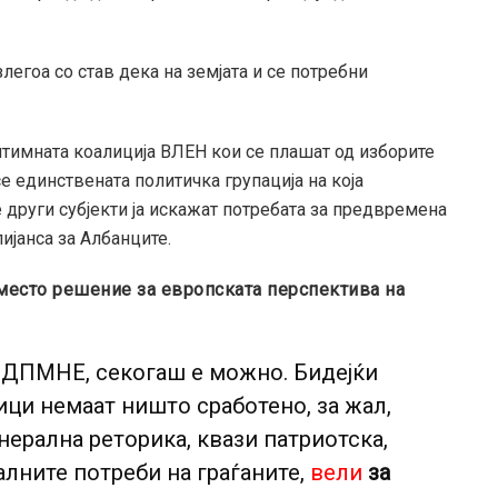
злегоа со став дека на земјата и се потребни
тимната коалиција ВЛЕН кои се плашат од изборите
се единствената политичка групација на која
е други субјекти ја искажат потребата за предвремена
ијанса за Албанците.
аместо решение за европската перспектива на
О ДПМНЕ, секогаш е можно. Бидејќи
ци немаат ништо сработено, за жал,
нерална реторика, квази патриотска,
алните потреби на граѓаните,
вели
за