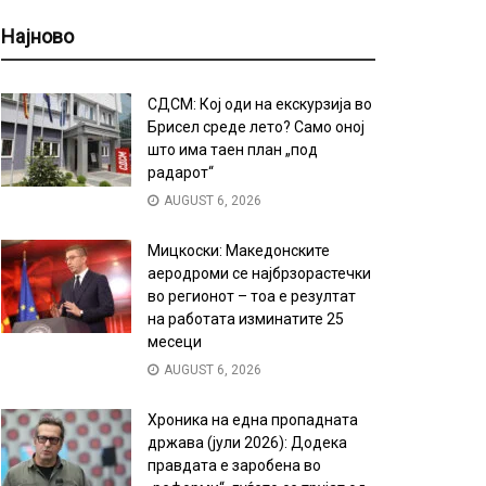
Најново
СДСМ: Кој оди на екскурзија во
Брисел среде лето? Само оној
што има таен план „под
радарот“
AUGUST 6, 2026
Мицкоски: Македонските
аеродроми се најбрзорастечки
во регионот – тоа е резултат
на работата изминатите 25
месеци
AUGUST 6, 2026
Хроника на една пропадната
држава (јули 2026): Додека
правдата е заробена во