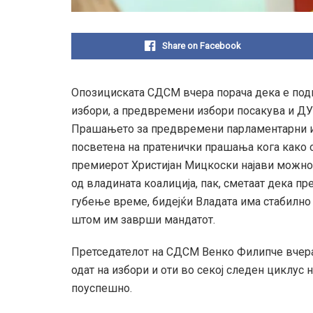
Share on Facebook
Опозициската СДСМ вчера порача дека е под
избори, а предвремени избори посакува и ДУ
Прашањето за предвремени парламентарни из
посветена на пратенички прашања кога како 
премиерот Христијан Мицкоски најави можност
од владината коалиција, пак, сметаат дека п
губење време, бидејќи Владата има стабилно 
штом им заврши мандатот.
Претседателот на СДСМ Венко Филипче вчера 
одат на избори и оти во секој следен циклус 
поуспешно.