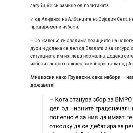
загуби, ќе си замине од политиката.
И од Алијанса на Албанците на Зијадин Села и
предвремени избори.
– Со жалење ги следиме позициите на нелеги
дури и додека се дел од Владата и за апсурд 
ситуацијата им изгледа нормална, додека сит
избори заедно со локални избори, велат од Ал
Мицкоски како Груевски, сака избори – н
државата!
– Кога станува збор за ВМР
дел од нивните градоначални
полесно е за нив да имаат ге
отколку да се дебатира за ре