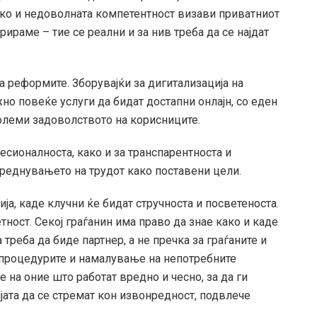
како и недоволната компетентност визави приватниот
ираме – тие се реални и за нив треба да се најдат
а реформите. Зборувајќи за дигитализација на
но повеќе услуги да бидат достапни онлајн, со еден
големи задоволството на корисниците.
сионалноста, како и за транспарентноста и
вреднувањето на трудот како поставени цели.
ја, каде клучни ќе бидат стручноста и посветеноста.
тност. Секој граѓанин има право да знае како и каде
 треба да биде партнер, а не пречка за граѓаните и
 процедурите и намалување на непотребните
 на оние што работат вредно и чесно, за да ги
ата да се стремат кон извонредност, подвлече