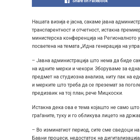
Share on Facebook
Нашата визија е јасна, сакаме јавна админист
транспарентност и отчетност, истакна преми
министерска конференција на Регионалното у
посветена на темата „Идна генерација на упр
– Јавна администрација што нема да биде сам
на идните мерки и чекори. Зборуваме за една
предмет на студиозна анализа, ниту пак на е
и мерките што треба да се преземат за погол
предизвик на тој план, рече Мицкоски.
Истакна дека ова е тема којашто не само што
граѓаните, туку и го обликува лицето на држа
– Во изминатиот период, сите сме сведоци на
Бавни процеси, недостаток на дигитализација