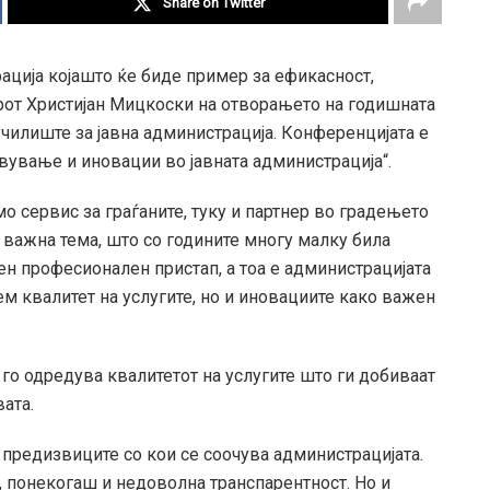
Share on Twitter
рација којашто ќе биде пример за ефикасност,
ерот Христијан Мицкоски на отворањето на годишната
чилиште за јавна администрација. Конференцијата е
авување и иновации во јавната администрација“.
о сервис за граѓаните, туку и партнер во градењето
 важна тема, што со годините многу малку била
ден професионален пристап, а тоа е администрацијата
ем квалитет на услугите, но и иновациите како важен
 го одредува квалитетот на услугите што ги добиваат
вата.
 предизвиците со кои се соочува администрацијата.
, понекогаш и недоволна транспарентност. Но и