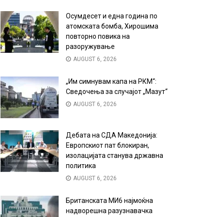
Осумдесет и една година по
атомската бомба, Хирошима
повторно повика на
разоружување
AUGUST 6, 2026
„Им симнувам капа на РКМ“:
Сведочења за случајот „Мазут“
AUGUST 6, 2026
Дебата на СДА Македонија:
Европскиот пат блокиран,
изолацијата станува државна
политика
AUGUST 6, 2026
Британската МИ6 најмоќна
надворешна разузнавачка