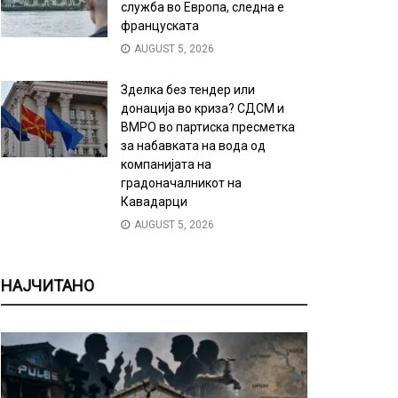
служба во Европа, следна е
француската
AUGUST 5, 2026
Зделка без тендер или
донација во криза? СДСМ и
ВМРО во партиска пресметка
за набавката на вода од
компанијата на
градоначалникот на
Кавадарци
AUGUST 5, 2026
НАЈЧИТАНО