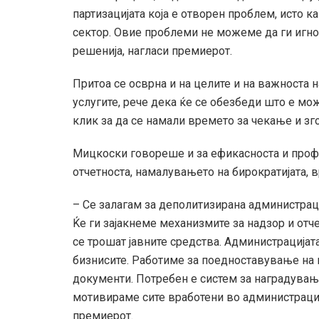
партизацијата која е отворен проблем, исто 
сектор. Овие проблеми не можеме да ги игнор
решенија, нагласи премиерот.
Притоа се осврна и на целите и на важноста н
услугите, рече дека ќе се обезбеди што е мож
клик за да се намали времето за чекање и з
Мицкоски говореше и за ефикасноста и профе
отчетноста, намалувањето на бирократијата, 
– Се залагам за деполитизирана администраци
Ќе ги зајакнеме механизмите за надзор и отче
се трошат јавните средства. Администрацијата
бизнисите. Работиме за поедноставување на
документи. Потребен е систем за наградување
мотивираме сите вработени во администрациј
премиерот.