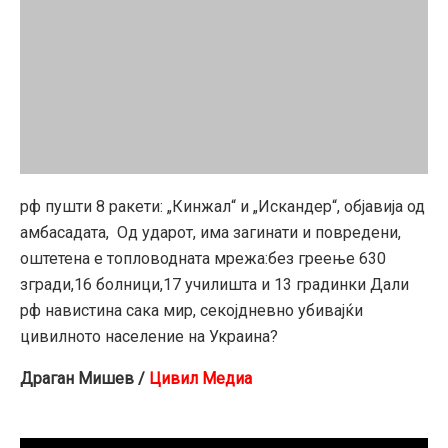
рф пушти 8 ракети: „Кинжал“ и „Искандер“, објавија од
амбасадата, Од ударот, има загинати и повредени,
оштетена е топловодната мрежа:без греење 630
згради,16 болници,17 училишта и 13 градинки Дали
рф навистина сака мир, секојдневно убивајќи
цивилното население на Украина?
Драган Мишев /
Цивил Медиа