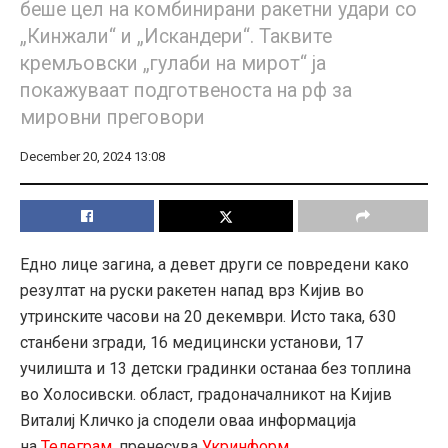
беше цел на комбинирани ракетни удари со
„Кинжали“ и „Искандери“. Таквите
кремљовски „гулаби на мирот“ ја
покажуваат подготвеноста на рф за
мировни преговори
December 20, 2024 13:08
Едно лице загина, а девет други се повредени како
резултат на руски ракетен напад врз Кијив во
утринските часови на 20 декември. Исто така, 630
станбени згради, 16 медицински установи, 17
училишта и 13 детски градинки останаа без топлина
во Холосивски. област, градоначалникот на Кијив
Виталиј Кличко ја сподели оваа информација
на
Телеграм
, пренесува
Укринформ
.