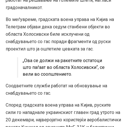
работат на решавање на големите штети, нагласи
градоначалникот.
Во меѓувреме, градската воена управа на Кијив на
Телеграм објави дека седум станбени објекти во
областа Холосивски биле исклучени од
снабдувањето со гас поради фрагменти од руски
проектил што ја оштетиле цевката за гас.
„Ова се должи на ракетните остатоци
што паѓаат во областа Холосивски“, се
вели во соопштението.
Соодветните служби работат на обновување на
снабдувањето со гас.
Според градската воена управа на Кијив, руските
сили го нападнале украинскиот главен град утрото на
20 декември, најверојатно користејќи аеробалистички