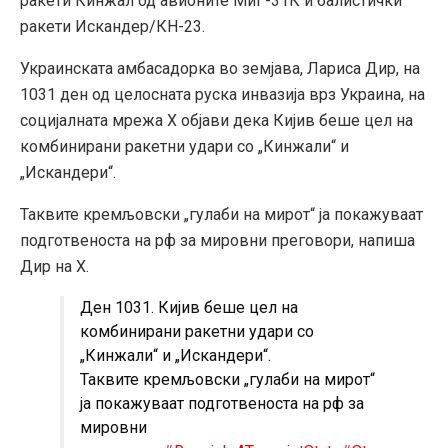
ракети Кинжал од авионите МиГ-31К и балистички
ракети Искандер/КН-23.
Украинската амбасадорка во земјава, Лариса Дир, на
1031 ден од целосната руска инвазија врз Украина, на
социјалната мрежа Х објави дека Кијив беше цел на
комбинирани ракетни удари со „Кинжали“ и
„Искандери“.
Таквите кремљовски „гулаби на мирот“ ја покажуваат
подготвеноста на рф за мировни преговори, напиша
Дир на Х.
Ден 1031. Кијив беше цел на
комбинирани ракетни удари со
„Кинжали“ и „Искандери“.
Таквите кремљовски „гулаби на мирот“
ја покажуваат подготвеноста на рф за
мировни