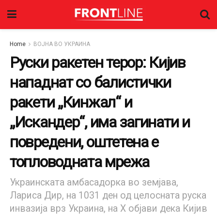
Home
ВОЈНА ВО УКРАИНА
Руски ракетен терор: Кијив
нападнат со балистички
ракети „Кинжал“ и
„Искандер“, има загинати и
повредени, оштетена е
топловодната мрежа
Украинската амбасадорка во земјава,
Лариса Дир, на 1031 ден од целосната руска
инвазија врз Украина, на Х објави дека Кијив