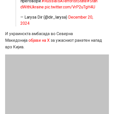
преговори.
#RussiaIsATerroristState
#Stan
dWithUkraine
pic.twitter.com/VrP2uTgH4U
— Larysa Dir (@dir_larysa)
December 20,
2024
И украинскта амбасада во Северна
Македонија
објави на Х
за ужасниот ракетен напад
врз Кијив.