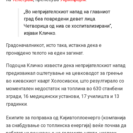
„Во непријателскиот напад на главниот
град беа повредени девет лица.
Четворица од нив се хоспитализирани“,
изјави Кличко.
Градоначалникот, исто така, истакна дека е
пронајдено телото на еден загинат.
Подоцна Кличко извести дека непријателскиот напад
предизвикал оштетување на цевководот за греење
во киевскиот кварт Холосивски, што резултирало со
моментален недостаток на топлина во 630 станбени
згради, 16 медицински установи, 17 училишта и 13
градинки.
Екипите за поправка од Кијивтоплоенерго (компанија
за снабдување со топлинска енергија) веќе почнаа да