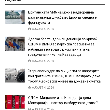
Британската МИ6 најмоќна надворешна
разузнавачка служба во Европа, следна е
француската
AUGUST 5, 2026
Зделка без тендер или донација во криза?
СДСМ и ВМРО во партиска пресметка за
набавката на вода од компанијата на
градоначалникот на Кавадарци
AUGUST 5, 2026
Жерновски удри по Мицкоски за навредите
кон граѓаните, ВМРО-ДПМНЕ возврати дека
токму Жерновски живее на државна сметка
AUGUST 4, 2026
СДСМ: Мицкоски и на Илинден ја дели
Македонија – повторно зборува за „талог“!
AUGUST 4, 2026