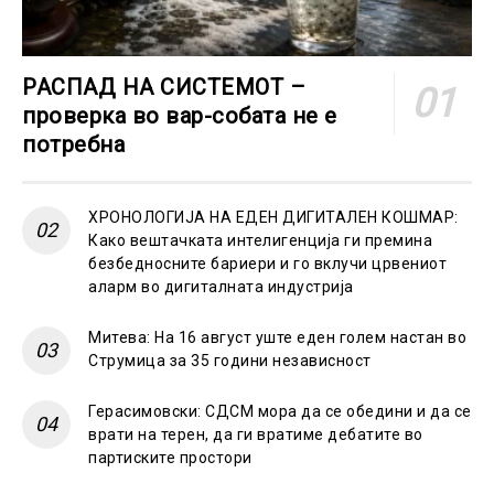
РАСПАД НА СИСТЕМОТ –
проверка во вар-собата не е
потребна
ХРОНОЛОГИЈА НА ЕДЕН ДИГИТАЛЕН КОШМАР:
Како вештачката интелигенција ги премина
безбедносните бариери и го вклучи црвениот
аларм во дигиталната индустрија
Митева: На 16 август уште еден голем настан во
Струмица за 35 години независност
Герасимовски: СДСМ мора да се обедини и да се
врати на терен, да ги вратиме дебатите во
партиските простори