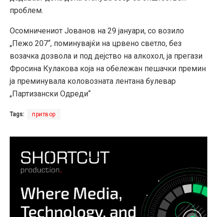
проблем.
Осомничениот Јованов на 29 јануари, со возило
„Пежо 207“, поминувајќи на црвено светло, без
возачка дозвола и под дејство на алкохол, ја прегази
Фросина Кулакова која на обележан пешачки премин
ја преминувала коловозната лентана булевар
„Партизански Одреди“
Tags:
притвор