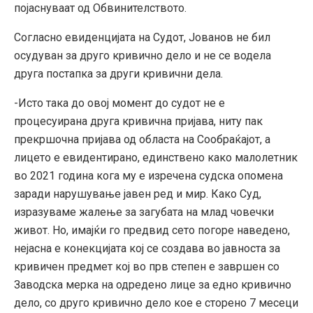
појаснуваат од Обвинителството.
Согласно евиденцијата на Судот, Јованов не бил
осудуван за друго кривично дело и не се водела
друга постапка за други кривични дела.
-Исто така до овој момент до судот не е
процесуирана друга кривична пријава, ниту пак
прекршочна пријава од областа на Сообраќајот, а
лицето е евидентирано, единствено како малолетник
во 2021 година кога му е изречена судска опомена
заради нарушување јавен ред и мир. Како Суд,
изразуваме жалење за загубата на млад човечки
живот. Но, имајќи го предвид сето погоре наведено,
нејасна е конекцијата кој се создава во јавноста за
кривичен предмет кој во прв степен е завршен со
Заводска мерка на одредено лице за едно кривично
дело, со друго кривично дело кое е сторено 7 месеци