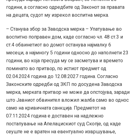
години, а согласно одредбите од Законот за правата
на децата, судот му изрекол воспитна мерка.
– Станува збор за Заводска мерка – Упатување во
воспитно поправен дом, каде согласно чл. 48 ст.3 и
ст.4 обвинетиот во домот останува најмалку 6
месеци, а најмногу 5 години односно до наполнети 23
години, во која пресуда му се засметува и времето
поминато во притвор, по истиот предмет од
02.04.2024 година до 12.08.2027 година. Согласно
Законските одредби од ЗКП по досудена Заводска
мерка, мерката притвор не може да опстојува, заради
што Јавниот обвинител вложил жалба само во однос
само на кривичната санкција. Предметот на
07.11.2024 година е доставен на надлежно
постапување на Апелацискиот суд Скопје, од каде
сеуште не е вратен на евентуално извршување,