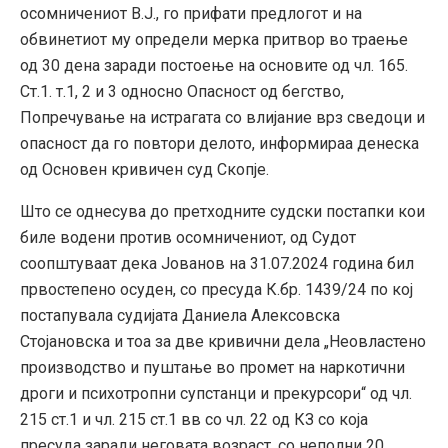
осомничениот В.Ј., го прифати предлогот и на
обвинетиот му определи мерка притвор во траење
од 30 дена заради постоење на основите од чл. 165.
Ст.1. т.1, 2 и 3 односно Опасност од бегство,
Попречување на истрагата со влијание врз сведоци и
опасност да го повтори делото, информираа денеска
од Основен кривичен суд Скопје.
Што се однесува до претходните судски постапки кои
биле водени против осомничениот, од Судот
соопштуваат дека Јованов на 31.07.2024 година бил
првостепено осуден, со пресуда К.бр. 1439/24 по кој
постапувала судијата Даниела Алексовска
Стојановска и тоа за две кривични дела „Неовластено
производство и пуштање во промет на наркотични
дроги и психотропни супстанци и прекурсори“ од чл.
215 ст.1 и чл. 215 ст.1 вв со чл. 22 од КЗ со која
пресуда заради неговата возраст, со неполни 20