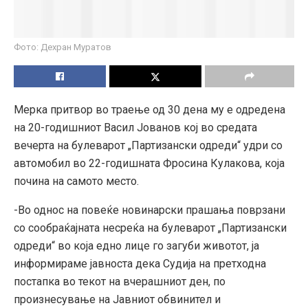
Фото: Дехран Муратов
Мерка притвор во траење од 30 дена му е одредена
на 20-годишниот Васил Јованов кој во средата
вечерта на булеварот „Партизански одреди“ удри со
автомобил во 22-годишната Фросина Кулакова, која
почина на самото место.
-Во однос на повеќе новинарски прашања поврзани
со сообраќајната несреќа на булеварот „Партизански
одреди“ во која едно лице го загуби животот, ја
информираме јавноста дека Судија на претходна
постапка во текот на вчерашниот ден, по
произнесување на Јавниот обвинител и