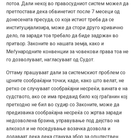
потоа. Дали некој во правосудниот систем можел да
претпостави дека обвинетиот после 7 месеци од
донесената пресуда, со која истиот треба да се
институцијализира, може да стори друго кривично
дело, па заради тоа требало да биде задржан во
притвор. Законите во нашата земја, како и
Меѓународните конвенции за човекови права тоа не
го дозволуваат, нагласуваат од Судот.
Оттаму прашуваат дали за системскиот проблем со
црните сообраќајни точки, каде, како што велат, не
ретко се случуваат сообраќајни несреќи, вината е на
судството, ако се има предвид било кој граѓанин кој
претходно не бил во судир со Законите, може да
предизвика сообраќајна несреќа со жртва заради
недозволена брзина, управување под дејство на
алкохол и не поседување возачка дозвола и
додаваат дека дека станува збор за општествен