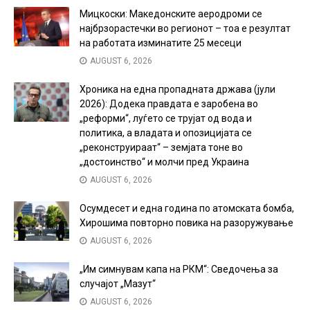
Мицкоски: Македонските аеродроми се
најбрзорастечки во регионот – тоа е резултат
на работата изминатите 25 месеци
AUGUST 6, 2026
Хроника на една пропадната држава (јули
2026): Додека правдата е заробена во
„реформи“, луѓето се трујат од вода и
политика, а владата и опозицијата се
„реконструираат“ – земјата тоне во
„достоинство“ и молчи пред Украина
AUGUST 6, 2026
Осумдесет и една година по атомската бомба,
Хирошима повторно повика на разоружување
AUGUST 6, 2026
„Им симнувам капа на РКМ“: Сведочења за
случајот „Мазут“
AUGUST 6, 2026