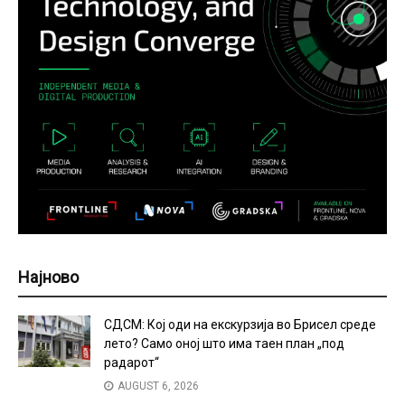
Најново
СДСМ: Кој оди на екскурзија во Брисел среде
лето? Само оној што има таен план „под
радарот“
AUGUST 6, 2026