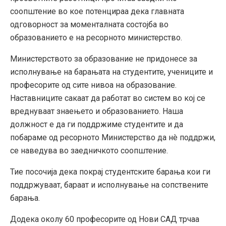
соопштение во кое потенцираа дека главната
одговорност за моменталната состојба во
образованието е на ресорното министерство.
Министерството за образование не придонесе за
исполнување на барањата на студентите, учениците и
професорите од сите нивоа на образование.
Наставниците сакаат да работат во систем во кој се
вреднуваат знаењето и образованието. Наша
должност е да ги поддржиме студентите и да
побараме од ресорното Министерство да нè поддржи,
се наведува во заедничкото соопштение.
Тие посочија дека покрај студентските барања кои ги
поддржуваат, бараат и исполнување на сопствените
барања.
Додека околу 60 професорите од Нови САД трчаа