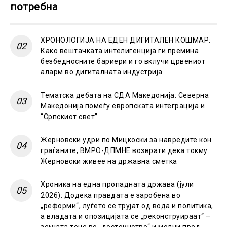
потребна
ХРОНОЛОГИЈА НА ЕДЕН ДИГИТАЛЕН КОШМАР:
Како вештачката интелигенција ги премина
безбедносните бариери и го вклучи црвениот
аларм во дигиталната индустрија
Тематска дебата на СДА Македонија: Северна
Македонија помеѓу европската интеграција и
“Српскиот свет”
Жерновски удри по Мицкоски за навредите кон
граѓаните, ВМРО-ДПМНЕ возврати дека токму
Жерновски живее на државна сметка
Хроника на една пропадната држава (јули
2026): Додека правдата е заробена во
„реформи“, луѓето се трујат од вода и политика,
а владата и опозицијата се „реконструираат“ –
земјата тоне во „достоинство“ и молчи пред