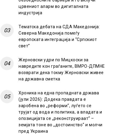
безбедносните бариери и го вклучи
црвениот аларм во дигиталната
индустрија
Тематска дебата на СДА Македонија:
Северна Македонија помеѓу
европската интеграција и “Српскиот
свет”
Жерновски удри по Мицкоски за
навредите кон граѓаните, ВМРО-ДПМНЕ
возврати дека токму Жерновски живее
на државна сметка
Хроника на една пропадната држава
(јули 2026): Додека правдата е
заробена во „реформи“, луѓето се
трујат од вода и политика, а владата и
опозицијата се „реконструираат“ –
земјата тоне во „достоинство“ и молчи
пред Украина