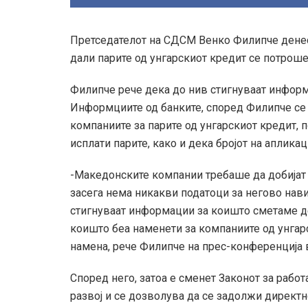
Претседателот на СДСМ Венко Филипче денес
дали парите од унгарскиот кредит се потроше
Филипче рече дека до нив стигнуваат информ
Информциите од банките, според Филипче се
компаниите за парите од унгарскиот кредит, 
исплати парите, како и дека бројот на аплика
-Македонските компании требаше да добијат
засега нема никакви податоци за негово на
стигнуваат информации за коишто сметаме дек
коишто беа наменети за компаниите од унгар
намена, рече Филипче на прес-конференција в
Според него, затоа е сменет Законот за работ
развој и се дозволува да се задолжи директн