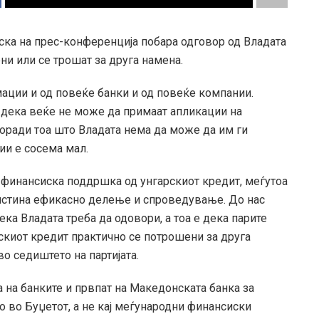
ка на прес-конференција побара одговор од Владата
ни или се трошат за друга намена.
ации и од повеќе банки и од повеќе компании.
 дека веќе не може да примаат апликации на
поради тоа што Владата нема да може да им ги
ции е сосема мал.
 финансиска поддршка од унгарскиот кредит, меѓутоа
вистина ефикасно делење и спроведување. До нас
а Владата треба да одовори, а тоа е дека парите
скиот кредит практично се потрошени за друга
о седиштето на партијата.
а на банките и првпат на Македонската банка за
о во Буџетот, а не кај меѓународни финансиски