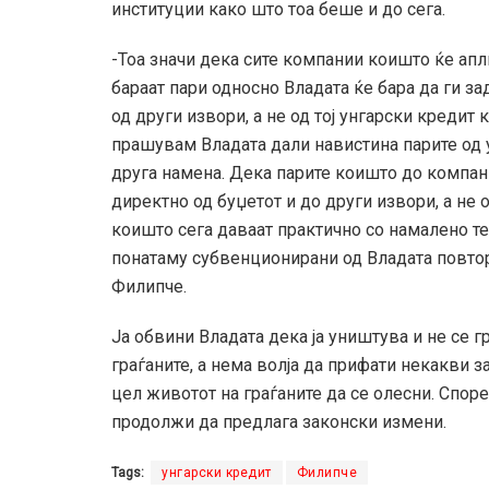
институции како што тоа беше и до сега.
-Тоа значи дека сите компании коишто ќе апли
бараат пари односно Владата ќе бара да ги за
од други извори, а не од тој унгарски кредит 
прашувам Владата дали навистина парите од 
друга намена. Дека парите коишто до компани
директно од буџетот и до други извори, а не 
коишто сега даваат практично со намалено т
понатаму субвенционирани од Владата повторн
Филипче.
Ја обвини Владата дека ја уништува и не се г
граѓаните, а нема волја да прифати некакви 
цел животот на граѓаните да се олесни. Споре
продолжи да предлага законски измени.
Tags:
унгарски кредит
Филипче