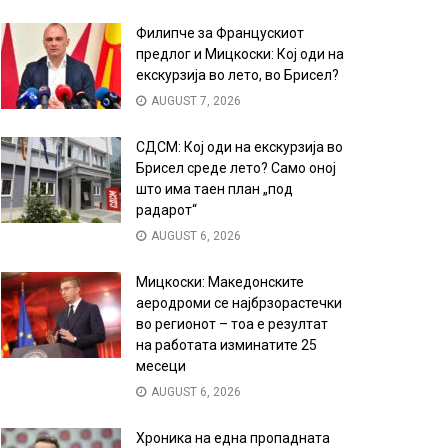
Филипче за Францускиот
предлог и Мицкоски: Кој оди на
екскурзија во лето, во Брисел?
AUGUST 7, 2026
СДСМ: Кој оди на екскурзија во
Брисел среде лето? Само оној
што има таен план „под
радарот“
AUGUST 6, 2026
Мицкоски: Македонските
аеродроми се најбрзорастечки
во регионот – тоа е резултат
на работата изминатите 25
месеци
AUGUST 6, 2026
Хроника на една пропадната