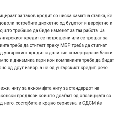
цираат за таков кредит со ниска каматна стапка, ќе
доволи потребите диркетно од буџетот и веројатно и
којшто требаше да биде наменет за таа работа. Ја
унгарскиот кредит се потрошени или се трошат за
ите треба да стигнат преку МБР треба да стигнат
од унгарскиот кредит и дали тие комерцијални банки
емпо и динамика пари кон компаниите треба да бидат
о од друг извор, а не од унгарскиот кредит, рече
рижи, ниту за екномијата ниту за стандардот на
законски предлози коишто доаѓаат од опозицијата со
д него, состојбата е крајно сериозна, и СДСМ ќе