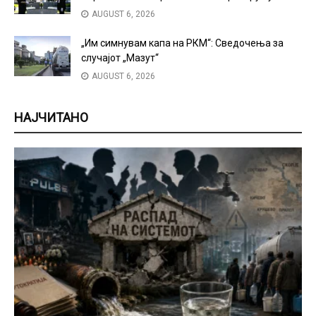
AUGUST 6, 2026
„Им симнувам капа на РКМ“: Сведочења за
случајот „Мазут“
AUGUST 6, 2026
НАЈЧИТАНО