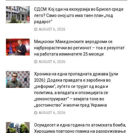
СДСМ: Кој оди на екскурзија во Брисел среде
лето? Само оној што има таен план „под
радарот“
AUGUST 6, 2026
Мицкоски: Македонските аеродроми се
најбрзорастечки во регионот – тоа е резултат
на работата изминатите 25 месеци
AUGUST 6, 2026
Хроника на една пропадната држава (јули
2026): Додека правдата е заробена во
„реформи“, луѓето се трујат од вода и
политика, а владата и опозицијата се
„реконструираат“ – земјата тоне во
„достоинство“ и молчи пред Украина
AUGUST 6, 2026
Осумдесет и една година по атомската бомба,
Хирошима повторно повика на разоружување