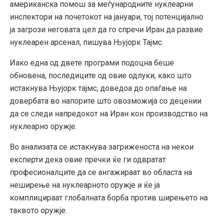
американска помош за меѓународните нуклеарни
инспектори на почетокот на јануари, тој потенцијално
ја загрози неговата цел да го спречи Иран да развие
нуклеарен арсенал, пишува Њујорк Тајмс.
Иако една од двете програми подоцна беше
обновена, последиците од овие одлуки, како што
истакнува Њујорк тајмс, доведоа до опаѓање на
довербата во напорите што овозможија со децении
да се следи напредокот на Иран кон производство на
нуклеарно оружје.
Во анализата се истакнува загриженоста на некои
експерти дека овие пречки ќе ги одвратат
професионалците да се ангажираат во областа на
неширење на нуклеарното оружје и ќе ја
комплицираат глобалната борба против ширењето на
таквото оружје.