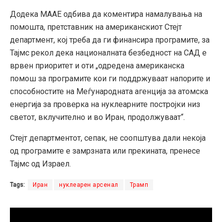
Додека МААЕ одбива да коментира намалувања на
помошта, претставник на американскиот Стејт
департмент, кој треба да ги финансира програмите, за
Тајмс рекол дека националната безбедност на САД е
врвен приоритет и оти „одредена американска
помош за програмите кои ги поддржуваат напорите и
способностите на Меѓународната агенција за атомска
енергија за проверка на нуклеарните постројки низ
светот, вклучително и во Иран, продолжуваат“.
Стејт департментот, сепак, не соопштува дали некоја
од програмите е замрзната или прекината, пренесе
Тајмс од Израел.
Tags:
Иран
нуклеарен арсенал
Трамп