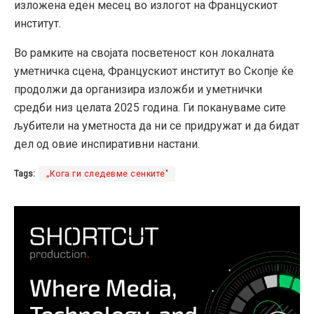
изложена еден месец во излогот на Францускиот
институт.
Во рамките на својата посветеност кон локалната
уметничка сцена, Францускиот институт во Скопје ќе
продолжи да организира изложби и уметнички
средби низ целата 2025 година. Ги покануваме сите
љубители на уметноста да ни се придружат и да бидат
дел од овие инспиративни настани.
Tags:
„Кога ги следевме сенките"