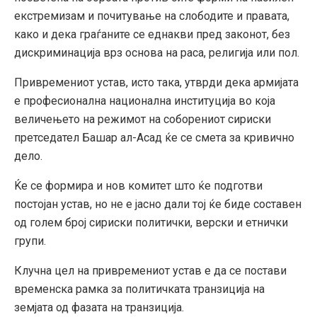
екстремизам и почитување на слободите и правата,
како и дека граѓаните се еднакви пред законот, без
дискриминација врз основа на раса, религија или пол.
Привремениот устав, исто така, утврди дека армијата
е професионална национална институција во која
величењето на режимот на соборениот сириски
претседател Башар ал-Асад ќе се смета за кривично
дело.
Ќе се формира и нов комитет што ќе подготви
постојан устав, но не е јасно дали тој ќе биде составен
од голем број сириски политички, верски и етнички
групи.
Клучна цел на привремениот устав е да се постави
временска рамка за политичката транзиција на
земјата од фазата на транзиција.