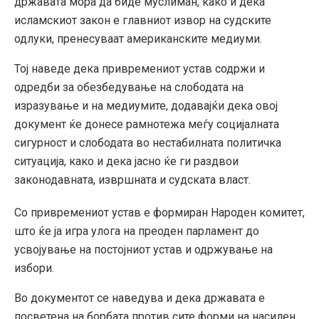
државата мора да биде муслиман, како и дека
исламскиот закон е главниот извор на судските
одлуки, пренесуваат американските медиуми.
Тој наведе дека привремениот устав содржи и
одредби за обезбедување на слободата на
изразување и на медиумите, додавајќи дека овој
документ ќе донесе рамнотежа меѓу социјалната
сигурност и слободата во нестабилната политичка
ситуација, како и дека јасно ќе ги раздвои
законодавната, извршната и судската власт.
Со привремениот устав е формиран Народен комитет,
што ќе ја игра улога на преоден парламент до
усвојување на постојниот устав и одржување на
избори.
Во документот се наведува и дека државата е
посветена на борбата против сите форми на насилен