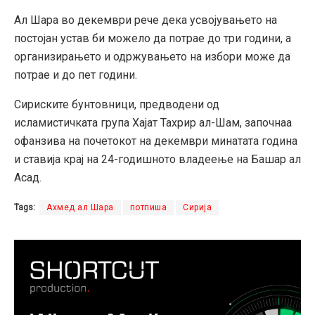
Ал Шара во декември рече дека усвојувањето на
постојан устав би можело да потрае до три години, а
организирањето и одржувањето на избори може да
потрае и до пет години.
Сириските бунтовници, предводени од
исламистичката група Хајат Тахрир ал-Шам, започнаа
офанзива на почетокот на декември минатата година
и ставија крај на 24-годишното владеење на Башар ал
Асад.
Tags:
Ахмед ал Шара
потпиша
Сирија