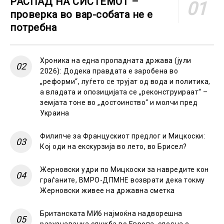
РАСПАД НА СИСТЕМОТ –
проверка во вар-собата не е
потребна
Хроника на една пропадната држава (јули
2026): Додека правдата е заробена во
„реформи“, луѓето се трујат од вода и политика,
а владата и опозицијата се „реконструираат“ –
земјата тоне во „достоинство“ и молчи пред
Украина
Филипче за Францускиот предлог и Мицкоски:
Кој оди на екскурзија во лето, во Брисел?
Жерновски удри по Мицкоски за навредите кон
граѓаните, ВМРО-ДПМНЕ возврати дека токму
Жерновски живее на државна сметка
Британската МИ6 најмоќна надворешна
разузнавачка служба во Европа, следна е