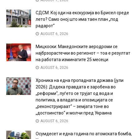
СДСМ: Кој оди на екскурзија во Брисел среде
лето? Само оној што има таен план „под
радарот“
AUGUST 6, 2026
Мицкоски: Македонските аеродроми се
најбрзорастечки во регионот – тоа е резултат
на работата изминатите 25 месеци
AUGUST 6, 2026
Хроника на една пропадната држава (јули
2026): Додека правдата е заробена во
„реформи“, луѓето се трујат од вода и
политика, а владата и опозицијата се
„реконструираат“ – земјата тоне во
„достоинство“ и молчи пред Украина
AUGUST 6, 2026
Осумдесет и една година по атомската бомба,