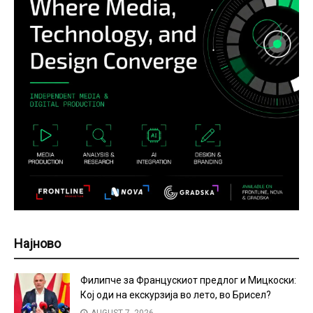
Најново
Филипче за Францускиот предлог и Мицкоски:
Кој оди на екскурзија во лето, во Брисел?
AUGUST 7, 2026