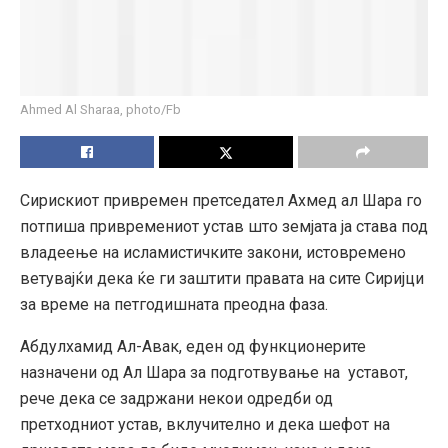
Ahmed Al Sharaa, photo/Fb
Сирискиот привремен претседател Ахмед ал Шара го
потпиша привремениот устав што земјата ја става под
владеење на исламистичките закони, истовремено
ветувајќи дека ќе ги заштити правата на сите Сиријци
за време на петгодишната преодна фаза.
Абдулхамид Ал-Авак, еден од функционерите
назначени од Ал Шара за подготвување на уставот,
рече дека се задржани некои одредби од
претходниот устав, вклучително и дека шефот на