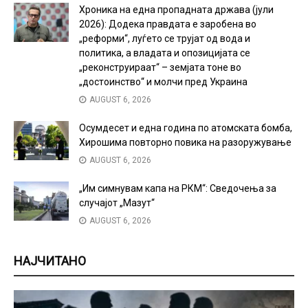
Хроника на една пропадната држава (јули
2026): Додека правдата е заробена во
„реформи“, луѓето се трујат од вода и
политика, а владата и опозицијата се
„реконструираат“ – земјата тоне во
„достоинство“ и молчи пред Украина
AUGUST 6, 2026
Осумдесет и една година по атомската бомба,
Хирошима повторно повика на разоружување
AUGUST 6, 2026
„Им симнувам капа на РКМ“: Сведочења за
случајот „Мазут“
AUGUST 6, 2026
НАЈЧИТАНО