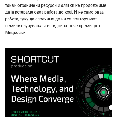
такви ограничени ресурси и алатки ќе продолжиме
да ја истераме оваа работа до крај. И не само оваа
работа, туку да спречиме да ни се повторуваат
немили случувања и во иднина, рече премиерот
Мицкоски.