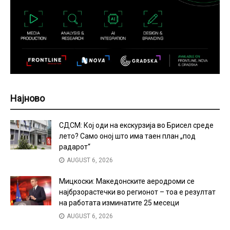
Најново
СДСМ: Кој оди на екскурзија во Брисел среде
лето? Само оној што има таен план „под
радарот“
AUGUST 6, 2026
Мицкоски: Македонските аеродроми се
најбрзорастечки во регионот – тоа е резултат
на работата изминатите 25 месеци
AUGUST 6, 2026