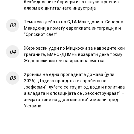
безбедносните бариери и го вклучи црвениот
аларм во дигиталната индустрија
Тематска дебата на СДА Македонија: Северна
Македонија помеѓу европската интеграција и
“Српскиот свет”
Жерновски удри по Мицкоски за навредите кон
граѓаните, ВМРО-ДПМНЕ возврати дека токму
Жерновски живее на државна сметка
Хроника на една пропадната држава (јули
2026): Додека правдата е заробена во
„реформи“, луѓето се трујат од вода и политика,
а владата и опозицијата се „реконструираат“ –
земјата тоне во „достоинство“ и молчи пред
Украина