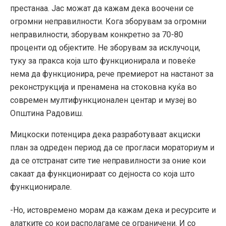
престанаа. Јас можат да кажам дека воочени се
огромни неправилности. Кога зборувам за огромни
неправилности, зборувам конкретно за 70-80
проценти од објектите. Не зборувам за исклучоци,
туку за пракса која што функционирала и повеќе
нема да функционира, рече премиерот на настанот за
реконструкција и пренамена на стоковна куќа во
современ мултифункционален центар и музеј во
Општина Радовиш.
Мицкоски потенцира дека разработуваат акциски
план за одреден период да се прогласи мораториум и
да се отстранат сите тие неправилности за оние кои
сакаат да функционираат со дејноста со која што
функционирале.
-Но, истовремено морам да кажам дека и ресурсите и
алатките со кои располагаме се ограничени. И со