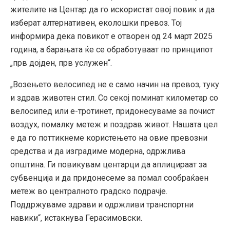
жителите на Центар да го искористат овој повик и да
изберат алтернативен, еколошки превоз. Тој
информира дека повикот е отворен од 24 март 2025
година, а барањата ќе се обработуваат по принципот
„прв дојден, прв услужен“.
„Возењето велосипед не е само начин на превоз, туку
и здрав животен стил. Со секој поминат километар со
велосипед или е-тротинет, придонесуваме за почист
воздух, помалку метеж и поздрав живот. Нашата цел
е да го поттикнеме користењето на овие превозни
средства и да изградиме модерна, одржлива
општина. Ги повикувам центарци да аплицираат за
субвенција и да придонесеме за помал сообраќаен
метеж во централното градско подрачје.
Поддржуваме здрави и одржливи транспортни
навики“, истакнува Герасимовски.