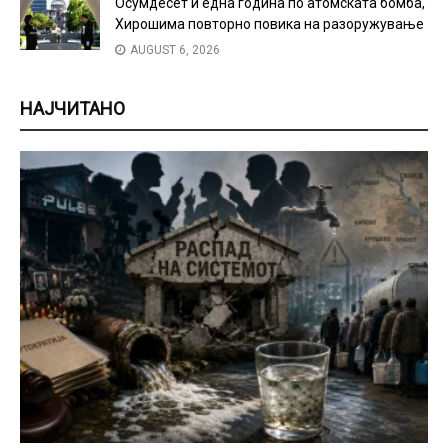
Осумдесет и една година по атомската бомба,
Хирошима повторно повика на разоружување
AUGUST 6, 2026
НАЈЧИТАНО