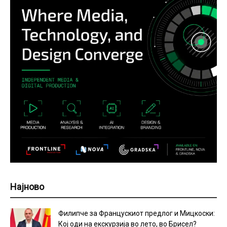
Најново
Филипче за Францускиот предлог и Мицкоски:
Кој оди на екскурзија во лето, во Брисел?