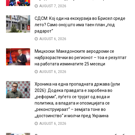
AUGUST 7, 2026
СДСМ: Кој оди на екскурзија во Брисел среде
лето? Само оној што има таен план „под
радарот“
AUGUST 6, 2026
Мицкоски: Македонските аеродроми се
најбрзорастечки во регионот – тоа е резултат
на работата изминатите 25 месеци
AUGUST 6, 2026
Хроника на една пропадната држава (јули
2026): Додека правдата е заробена во
„реформи“, луѓето се трујат од вода и
политика, а владата и опозицијата се
„реконструираат“ – земјата тоне во
„достоинство“ и молчи пред Украина
AUGUST 6, 2026