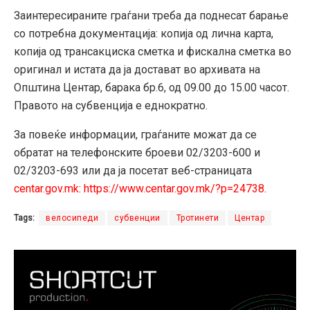
Заинтересираните граѓани треба да поднесат барање
со потребна документација: копија од лична карта,
копија од трансакциска сметка и фискална сметка во
оригинал и истата да ја достават во архивата на
Општина Центар, барака бр.6, од 09.00 до 15.00 часот.
Правото на субвенција е еднократно.
За повеќе информации, граѓаните можат да се
обратат на телефонските броеви 02/3203-600 и
02/3203-693 или да ја посетат веб-страницата
centar.gov.mk
:
https://www.
centar.gov.mk/?p=24738
.
Tags:
велосипеди
субвенции
Тротинети
Центар