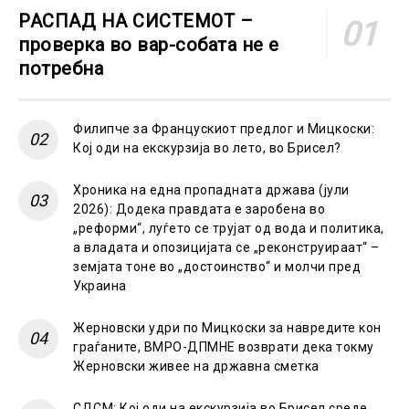
РАСПАД НА СИСТЕМОТ –
проверка во вар-собата не е
потребна
Филипче за Францускиот предлог и Мицкоски:
Кој оди на екскурзија во лето, во Брисел?
Хроника на една пропадната држава (јули
2026): Додека правдата е заробена во
„реформи“, луѓето се трујат од вода и политика,
а владата и опозицијата се „реконструираат“ –
земјата тоне во „достоинство“ и молчи пред
Украина
Жерновски удри по Мицкоски за навредите кон
граѓаните, ВМРО-ДПМНЕ возврати дека токму
Жерновски живее на државна сметка
СДСМ: Кој оди на екскурзија во Брисел среде