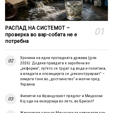
РАСПАД НА СИСТЕМОТ –
проверка во вар-собата не е
потребна
Хроника на една пропадната држава (јули
2026): Додека правдата е заробена во
„реформи“, луѓето се трујат од вода и политика,
а владата и опозицијата се „реконструираат“ –
земјата тоне во „достоинство“ и молчи пред
Украина
Филипче за Францускиот предлог и Мицкоски:
Кој оди на екскурзија во лето, во Брисел?
Жерновски удри по Мицкоски за навредите кон