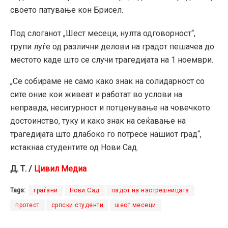
своето патување кон Брисел.
Под слоганот „Шест месеци, нулта одговорност“,
групи луѓе од различни делови на градот пешачеа до
местото каде што се случи трагедијата на 1 ноември.
„Се собираме не само како знак на солидарност со
сите оние кои живеат и работат во услови на
неправда, несигурност и потценување на човечкото
достоинство, туку и како знак на сеќавање на
трагедијата што длабоко го потресе нашиот град“,
истакнаа студентите од Нови Сад.
Д. Т. /
Цивил Медиа
Tags:
граѓани
Нови Сад
падот на настрешницата
протест
српски студенти
шест месеци