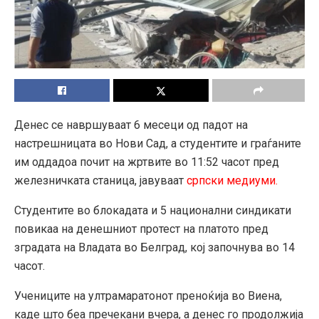
Денес се навршуваат 6 месеци од падот на
настрешницата во Нови Сад, а студентите и граѓаните
им оддадоа почит на жртвите во 11:52 часот пред
железничката станица, јавуваат
српски медиуми.
Студентите во блокадата и 5 национални синдикати
повикаа на денешниот протест на платото пред
зградата на Владата во Белград, кој започнува во 14
часот.
Учениците на ултрамаратонот преноќија во Виена,
каде што беа пречекани вчера, а денес го продолжија