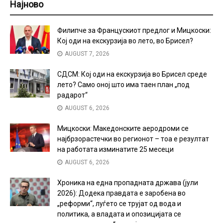
Најново
Филипче за Францускиот предлог и Мицкоски:
Кој оди на екскурзија во лето, во Брисел?
AUGUST 7, 2026
СДСМ: Кој оди на екскурзија во Брисел среде
лето? Само оној што има таен план „под
радарот“
AUGUST 6, 2026
Мицкоски: Македонските аеродроми се
најбрзорастечки во регионот – тоа е резултат
на работата изминатите 25 месеци
AUGUST 6, 2026
Хроника на една пропадната држава (јули
2026): Додека правдата е заробена во
„реформи“, луѓето се трујат од вода и
политика, а владата и опозицијата се