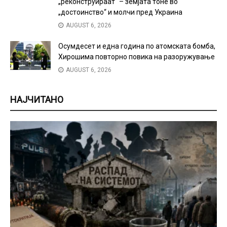
„реконструираат“ – земјата тоне во
„достоинство“ и молчи пред Украина
AUGUST 6, 2026
Осумдесет и една година по атомската бомба,
Хирошима повторно повика на разоружување
AUGUST 6, 2026
НАЈЧИТАНО