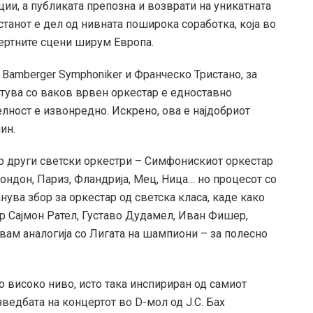
ии, а публиката препозна и возврати на уникатната
станот е дел од нивната поширока соработка, која во
ертните сцени ширум Европа.
 Bamberger Symphoniker и Франческо Тристано, за
тува со ваков врвен оркестар е едноставно
елност е извонредно. Искрено, ова е најдобриот
ин.
о други светски оркестри – Симфонискиот оркестар
Лондон, Париз, Фландрија, Мец, Ница… но процесот со
нува збор за оркестар од светска класа, каде како
ер Сајмон Рател, Густаво Дудамел, Иван Фишер,
ам аналогија со Лигата на шампиони – за полесно
 високо ниво, исто така инспириран од самиот
ведбата на концертот во D-мол од Ј.С. Бах