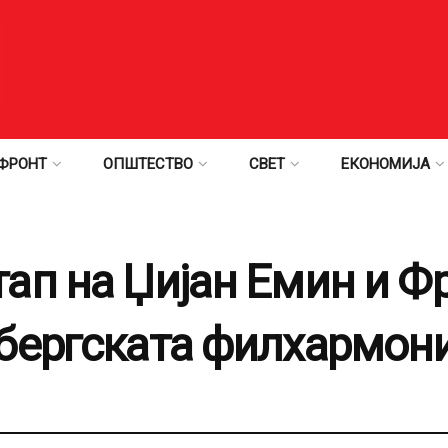
ФРОНТ
ОПШТЕСТВО
СВЕТ
ЕКОНОМИЈА
ап на Џијан Емин и Ф
бергската филхармони