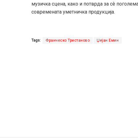
музичка сцена, како и потврда за сè поголе
современата уметничка продукција.
Tags:
Франческо Тристаново
Џијан Емин