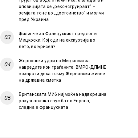
трујат од вода и политика, а владата и
опозицијата се „реконструираат“ –
земјата тоне во „достоинство“ и молчи
пред Украина
Филипче за Францускиот предлог и
Мицкоски: Кој оди на екскурзија во
лето, во Брисел?
Жерновски удри по Мицкоски за
навредите кон граѓаните, ВМРО-ДПМНЕ
возврати дека токму Жерновски живее
на државна сметка
Британската МИ6 најмоќна надворешна
разузнавачка служба во Европа,
следна е француската