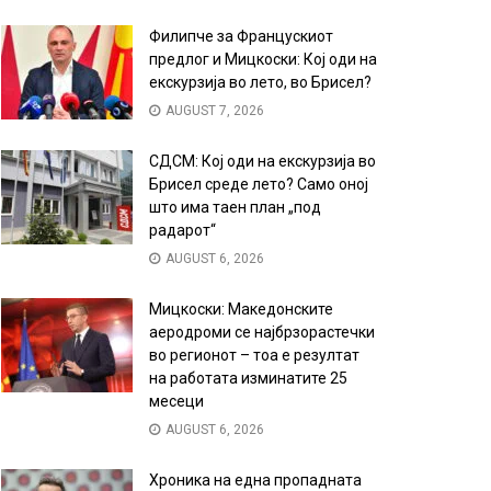
Филипче за Францускиот
предлог и Мицкоски: Кој оди на
екскурзија во лето, во Брисел?
AUGUST 7, 2026
СДСМ: Кој оди на екскурзија во
Брисел среде лето? Само оној
што има таен план „под
радарот“
AUGUST 6, 2026
Мицкоски: Македонските
аеродроми се најбрзорастечки
во регионот – тоа е резултат
на работата изминатите 25
месеци
AUGUST 6, 2026
Хроника на една пропадната