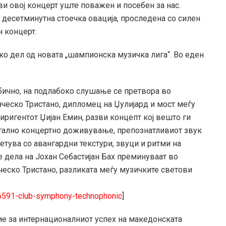
и овој концерт уште поважен и посебен за нас.
десетминутна стоечка овација, проследена со силен
н концерт.
о дел од новата „шампионска музичка лига“. Во еден
бично, на подлабоко слушање се претвора во
нческо Тристано, дипломец на Џулијард и мост меѓу
диригентот Џијан Емин, разви концепт кој вешто ги
тално концертно доживување, препознатливиот звук
тува со авангардни текстури, звуци и ритми на
 дела на Јохан Себастијан Бах преминуваат во
еско Тристано, разликата меѓу музичките светови
16591-club-symphony-technophonic
]
ие за интернационалниот успех на македонската