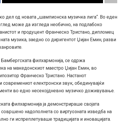
о дел од новата „шампионска музичка лига“. Во еден
поглед може да изгледа необично, на подлабоко
јанистот и продуцент Франческо Тристано, дипломец
ната музика, заедно со диригентот Џијан Емин, разви
жанровите.
а Бамбергската филхармонија, се одржа
лка на македонскиот маестро Џијан Емин, во
омпозитор Франческо Тристано. Настанот
и современиот електронски звук, обединувајќи
ементи во едно несекојдневно музичко доживување.
ската филхармонија ја демонстрираше својата
, совршено надополнета со виртуозната изведба на
рално ги испреплетуваше традицијата и иновацијата.