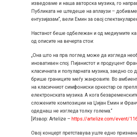
изведовме и наша авторска музика, го направ
Публиката не штедеше на аплаузи – добивме 
ентузијазам“, вели Емин за овој спектакуларе
Настанот беше одбележан и од медиумите как
од описите на вечерта стои:
„Она што на прв поглед може да изгледа нео
иновативен спој. Пијанистот и продуцент Фра
класичната и популарната музика, заедно со 
брише границите меѓу жанровите. Во амбиен
на класичниот симфониски оркестар се препле
електронската музика. А кога безвременските
сложените композиции на Џијан Емин и Франч
одеднаш не изгледа толку голема.“
[Извор: Artelize –
https://artelize.com/event/1
Овој концерт претставува уште едно признан