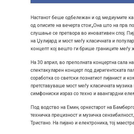
Настанот беше одбележан и од медиумите как
од описите на вечерта стои:„Она што на прв 
слушање се претвора во иновативен спој. Пи
на Џулијард и мост меѓу класичната и популар
концепт кој вешто ги брише границите меѓу 
На 30 април, во преполната концертна сала н
спектакуларен концерт под диригентската па
соработка со светски познатиот пијанист и к
претставуваше мост меѓу класичната музика 
симфониски израз со техно и авангардни ел
Под водство на Емин, оркестарот на Бамберг
техничка прецизност и музичка сензибилност
Тристано. На пијано и електроника, тој маест