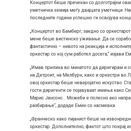
Концертот беше пречекан со долготрајни овац
уметничка хемија меѓу двајцата уметници. На
последните години успешно ги освојува конц
„Концертот во Бамберг, заедно со оркестарот
мене беше вистинско уживање. Да се сорабо
фантастично – нивото на реакција и исполнит
оркестар со кој сум работел досега,“ изјави Ем
„Имав прилика во минатото да диригирам и с
на Детроит, на Мелбурн, како и оркестри во 
овој оркестар беше неверојатно искуство. Ста
гости диригенти се појавуваат имиња како С
Марис Јансонс… Можеби е полесно ако направ
разбирање“, додаде Емин со насмевка.
„Франческо како пијанист беше на извонредно
оркестар. Дополнително, фактот што покрај из