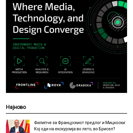
Најново
Филипче за Францускиот предлог и Мицкоски:
Кој оди на екскурзија во лето, во Брисел?