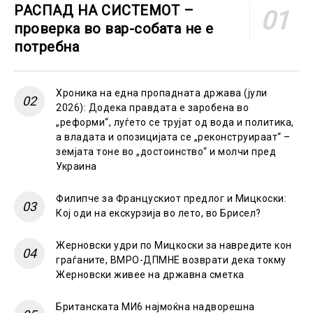
РАСПАД НА СИСТЕМОТ –
проверка во вар-собата не е
потребна
Хроника на една пропадната држава (јули
2026): Додека правдата е заробена во
„реформи“, луѓето се трујат од вода и политика,
а владата и опозицијата се „реконструираат“ –
земјата тоне во „достоинство“ и молчи пред
Украина
Филипче за Францускиот предлог и Мицкоски:
Кој оди на екскурзија во лето, во Брисел?
Жерновски удри по Мицкоски за навредите кон
граѓаните, ВМРО-ДПМНЕ возврати дека токму
Жерновски живее на државна сметка
Британската МИ6 најмоќна надворешна