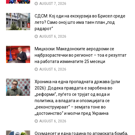
AUGUST 7, 2026
СДСМ: Кој оди на екскурзија во Брисел среде
лето? Само оној што има таен план „под
радарот“
AUGUST 6, 2026
Мицкоски: Македонските аеродроми се
најбрзорастечки во регионот – тоа е резултат
на работата изминатите 25 месеци
AUGUST 6, 2026
Хроника на една пропадната држава (јули
2026): Додека правдата е заробена во
„реформи“, луѓето се трујат од вода и
политика, а владата и опозицијата се
„реконструираат“ – земјата тоне во
„достоинство“ и молчи пред Украина
AUGUST 6, 2026
Осумдесет и една година по атомската бомба,