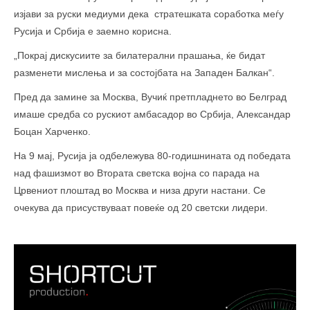
изјави за руски медиуми дека стратешката соработка меѓу
Русија и Србија е заемно корисна.
„Покрај дискусиите за билатерални прашања, ќе бидат
разменети мислења и за состојбата на Западен Балкан“.
Пред да замине за Москва, Вучиќ претпладнето во Белград
имаше средба со рускиот амбасадор во Србија, Александар
Боцан Харченко.
На 9 мај, Русија ја одбележува 80-годишнината од победата
над фашизмот во Втората светска војна со парада на
Црвениот плоштад во Москва и низа други настани. Се
очекува да присуствуваат повеќе од 20 светски лидери.