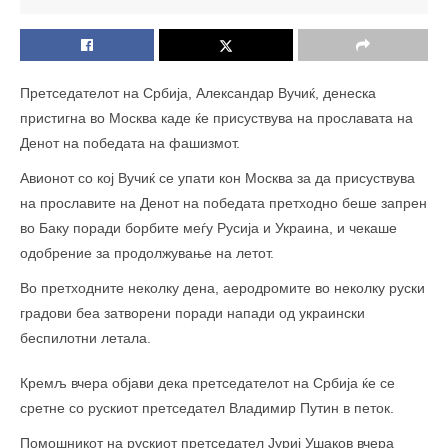
Претседателот на Србија, Александар Вучиќ, денеска
пристигна во Москва каде ќе присуствува на прославата на
Денот на победата на фашизмот.
Авионот со кој Вучиќ се упати кон Москва за да присуствува
на прославите на Денот на победата претходно беше запрен
во Баку поради борбите меѓу Русија и Украина, и чекаше
одобрение за продолжување на летот.
Во претходните неколку дена, аеродромите во неколку руски
градови беа затворени поради напади од украински
беспилотни летала.
Кремљ вчера објави дека претседателот на Србија ќе се
сретне со рускиот претседател Владимир Путин в петок.
Помошникот на рускиот претседател Јуриј Ушаков вчера