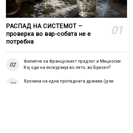
РАСПАД НА СИСТЕМОТ –
проверка во вар-собата не е
потребна
Филипче за Францускиот предлог и Мицкоски:
Кој оди на екскурзија во лето, во Брисел?
Хроника на една пропадната држава (јули
2026): Додека правдата е заробена во
„реформи“, луѓето се трујат од вода и политика,
а владата и опозицијата се „реконструираат“ –
земјата тоне во „достоинство“ и молчи пред
Украина
Жерновски удри по Мицкоски за навредите кон
граѓаните, ВМРО-ДПМНЕ возврати дека токму