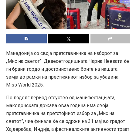
Македонија со своја претставничка на изборот за
„Мис на светот”. Дваесетгодишната Чарна Невзати ќе
ги брани гордо и достоинствено боите на нашата
земја во рамки на престижниот избор за убавина
Miss World 2025.
По подолг период отсуство од манифестацијата,
македонската држава оваа година има своја
претставничка на претстојниот избор за „Мис на
светот”, чие финале ќе се одржи на 31 мај во градот
Хајдерабад, Индија, а фестивалските активности траат