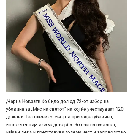
„Чарна Невзати ќе биде дел од 72-от избор на
убавина за „Мис на светот” на кој ќе учествуваат 120
држави. Таа плени со својата природна убавина,
интелегенција и самодоверба. Во очи на настанот,
изјави дека ѝ претставува голема чест и задоволство