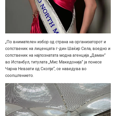
„По внимателен избор од страна на организаторот и
сопственик на лиценцата г-дин Шаќир Села, воедно и
сопственик на најпознатата модна агенција „Даман”
во Истанбул, титулата „Мис Македонија” ја понесе
Чарна Невзати од Скопје“, се наведува во
соопштението.