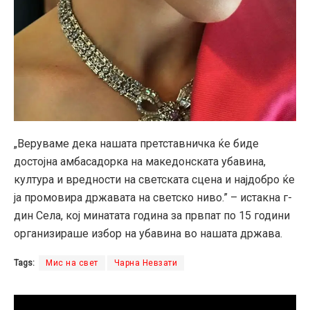
„Веруваме дека нашата претставничка ќе биде
достојна амбасадорка на македонската убавина,
култура и вредности на светската сцена и најдобро ќе
ја промовира државата на светско ниво.” – истакна г-
дин Села, кој минатата година за првпат по 15 години
организираше избор на убавина во нашата држава.
Tags:
Мис на свет
Чарна Невзати