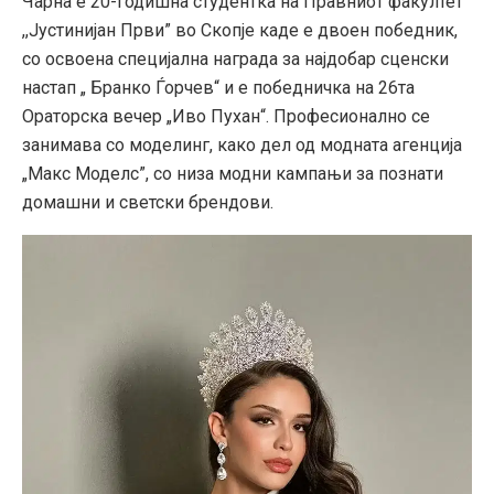
Чарна е 20-годишна студентка на Правниот факултет
,,Јустинијан Први” во Скопје каде е двоен победник,
со освоена специјална награда за најдобар сценски
настап „ Бранко Ѓорчев“ и е победничка на 26та
Ораторска вечер „Иво Пухан“. Професионално се
занимава со моделинг, како дел од модната агенција
„Макс Моделс”, со низа модни кампањи за познати
домашни и светски брендови.