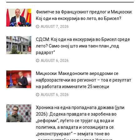
Филипче за Францускиот предлог и Мицкоски:
Кој оди на екскурзија во лето, во Брисел?
AUGUST 7, 2026
СДСМ: Кој оди на екскурзија во Брисел среде
лето? Само оној што има таен план „под
радарот“
AUGUST 6, 2026
Мицкоски: Македонските аеродроми се
најбрзорастечки во регионот – тоа е резултат
на работата изминатите 25 месеци
AUGUST 6, 2026
Хроника на една пропадната држава (јули
2026): Додека правдата е заробена во
„реформи“, луѓето се трујат од вода и
политика, а владата и опозицијата се
„реконструираат“ – земјата тоне во