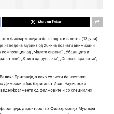
Share on Twitter
 што Филхармонијата ќе го одржи в петок (13 јуни)
биде изведена музика од 20-ина познати анимирани
а композиции од „Малата сирена“, „Убавицата и
Кралот лав“, „Книга од џунглата“, „Снежно кралство“,
елика Британија, а како солисти ќе настапат
ис Димоски и бас баритонот Иван Наумовски.
 видеофрагменти од филмовите и со специјално
онференција, директорот на Филхармонија Мустафа