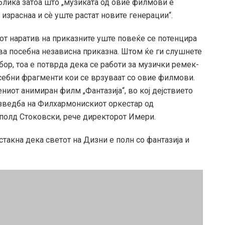
блика затоа што „музиката од овие филмови е
израснаа и сѐ уште растат новите генерации“.
от наратив на приказните уште повеќе се потенцира
ува посебна независна приказна. Штом ќе ги слушнете
бор, тоа е потврда дека се работи за музички ремек-
осебни фрагменти кои се врзуваат со овие филмови.
ниот анимиран филм „Фантазија“, во кој дејствието
изведба на Филхармонискиот оркестар од
полд Стоковски, рече директорот Имери.
акна дека светот на Дизни е полн со фантазија и