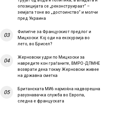
трујат од вода и политика, а владата и
опозицијата се „реконструираат“ –
земјата тоне во „достоинство“ и молчи
пред Украина
Филипче за Францускиот предлог и
Мицкоски: Кој оди на екскурзија во
лето, во Брисел?
Жерновски удри по Мицкоски за
навредите кон граѓаните, ВМРО-ДПМНЕ
возврати дека токму Жерновски живее
на државна сметка
Британската МИ6 најмоќна надворешна
разузнавачка служба во Европа,
следна е француската