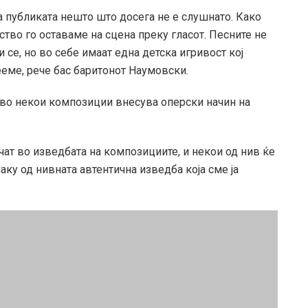
а публиката нешто што досега не е слушнато. Како
уство го оставаме на сцена преку гласот. Песните не
се, но во себе имаат една детска игривост кој
еме, рече бас баритонот Наумовски.
во некои композиции внесува оперски начин на
чат во изведбата на композициите, и некои од нив ќе
аку од нивната автентична изведба која сме ја