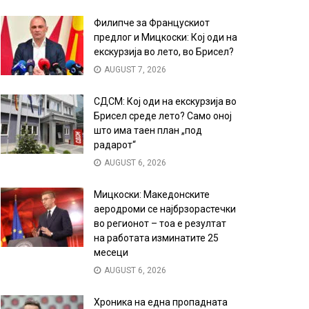
Филипче за Францускиот
предлог и Мицкоски: Кој оди на
екскурзија во лето, во Брисел?
AUGUST 7, 2026
СДСМ: Кој оди на екскурзија во
Брисел среде лето? Само оној
што има таен план „под
радарот“
AUGUST 6, 2026
Мицкоски: Македонските
аеродроми се најбрзорастечки
во регионот – тоа е резултат
на работата изминатите 25
месеци
AUGUST 6, 2026
Хроника на една пропадната