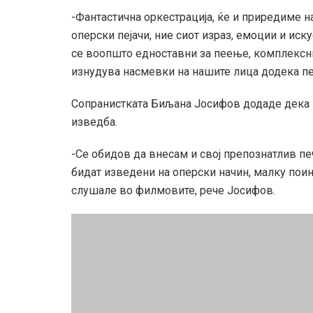
-Фантастична оркестрација, ќе и приредиме н
оперски пејачи, ние сиот израз, емоции и иск
се воопшто едноставни за пеење, комплексни 
изнудува насмевки на нашите лица додека пе
Сопранистката Биљана Јосифов додаде дека 
изведба.
-Се обидов да внесам и свој препознатлив пе
бидат изведени на оперски начин, малку поин
слушале во филмовите, рече Јосифов.