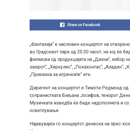
Share on Facebook
„Фантазија“ е насловен концертот на отворено
во Градскиот парк од 20.30 часот, на кој ќе 
филмови од продукцијата на „Дизни“, избор н
ѕверот“, „Херкулес“, „Покахонтас“, „Аладин“, „
„Приказна за играчките“ итн.
Диригент на концертот е Тимоти Редмонд од В
сопранистката Биљана Јосифов, тенорот Ден
Музичката изведба ќе биде надополнета и со
осветлување.
Најавувајќи го концертот денеска на прес-к