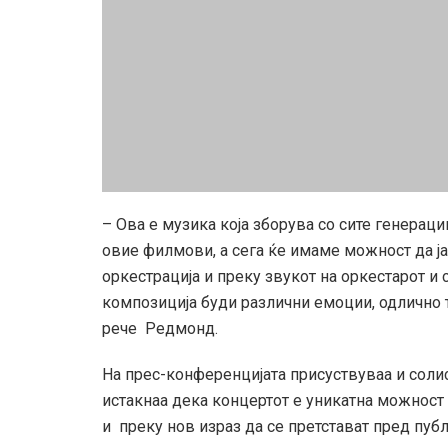
– Ова е музика која зборува со сите генераци
овие филмови, а сега ќе имаме можност да ј
оркестрација и преку звукот на оркестарот и 
композиција буди различни емоции, одлично т
рече Редмонд.
На прес-конференцијата присуствуваа и сол
истакнаа дека концертот е уникатна можност
и преку нов израз да се претстават пред публ