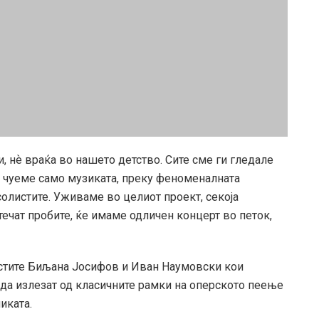
и, нѐ враќа во нашето детство. Сите сме ги гледале
а чуеме само музиката, преку феноменалната
солистите. Уживаме во целиот проект, секоја
ечат пробите, ќе имаме одличен концерт во петок,
истите Биљана Јосифов и Иван Наумовски кои
 да излезат од класичните рамки на оперското пеење
иката.