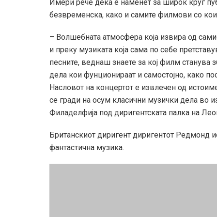
Имери рече дека е наменет за широк круг пу
безвременска, како и самите филмови со кои 
– Волшебната атмосфера која извира од сами
и преку музиката која сама по себе претстав
песните, веднаш знаете за кој филм станува з
дела кои фунционираат и самостојно, како п
Насловот на концертот е извлечен од истоиме
се гради на осум класични музички дела во 
Филаделфија под диригентската палка на Лео
Британскиот диригент диригентот Редмонд ист
фантастична музика.