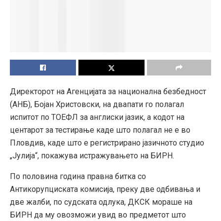
Директорот на Агенцијата за национална безбедност
(АНБ), Бојан Христовски, на двапати го полагал
испитот по ТОЕФЛ за англиски јазик, а кодот на
центарот за тестирање каде што полагал не е во
Пловдив, каде што е регистрирано јазичното студио
„Јулија“, покажува истражувањето на БИРН.
По половина година правна битка со
Антикорупциската комисија, преку две одбивања и
две жалби, по судската одлука, ДКСК мораше на
БИРН да му овозможи увид во предметот што