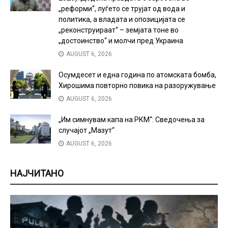
„реформи“, луѓето се трујат од вода и
политика, а владата и опозицијата се
„реконструираат“ – земјата тоне во
„достоинство“ и молчи пред Украина
AUGUST 6, 2026
Осумдесет и една година по атомската бомба,
Хирошима повторно повика на разоружување
AUGUST 6, 2026
„Им симнувам капа на РКМ“: Сведочења за
случајот „Мазут“
AUGUST 6, 2026
НАЈЧИТАНО