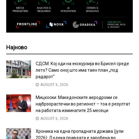
Најново
СДСМ: Кој оди на екскурзија во Брисел среде
лето? Само оној што има таен план „под
радарот“
AUGUST 6, 2026
Мицкоски: Македонските аеродроми се
најбрзорастечки во регионот – тоа е резултат
на работата изминатите 25 месеци
AUGUST 6, 2026
Хроника на една пропадната држава (јули
2026): Додека правдата е заробена во