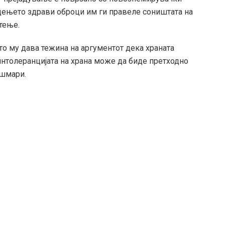
адењето здрави оброци им ги правеле соништата на
тење.
то му дава тежина на аргументот дека храната
интолеранцијата на храна може да биде претходно
ошмари.