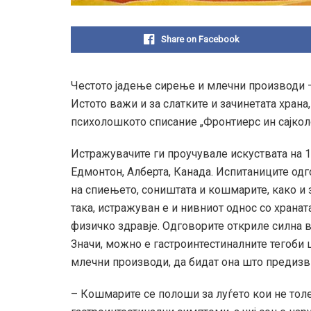
Share on Facebook
Честото јадење сирење и млечни производи 
Истото важи и за слатките и зачинетата хран
психолошкото списание „Фронтиерс ин сајкол
Истражувачите ги проучувале искуствата на 1
Едмонтон, Алберта, Канада. Испитаниците од
на спиењето, соништата и кошмарите, како и з
така, истражуван е и нивниот однос со храна
физичко здравје. Одговорите откриле силна в
Значи, можно е гастроинтестиналните тегоби
млечни производи, да бидат она што предизв
– Кошмарите се полоши за луѓето кои не толе