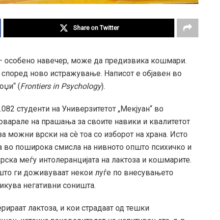
Share on Twitter
– особено навечер, може да предизвика кошмари.
а, според ново истражување. Написот е објавен во
оџи“ (
Frontiers in Psychology
).
.082 студенти на Универзитетот „Мекјуан“ во
говарале на прашања за своите навики и квалитетот
а можни врски на сѐ тоа со изборот на храна. Исто
та во поширока смисла на нивното општо психичко и
рска меѓу интолеранцијата на лактоза и кошмарите.
 што ги доживуваат некои луѓе по внесувањето
икува негативни соништа.
рираат лактоза, и кои страдаат од тешки