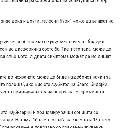
ушен, истакна раководителот на испитувањата, д-р
 знае дека и други „телесни бури“ може да влијаат на
ачки, особено ако се јавуваат почесто, бидејќи
он во дисфорична состојба. Тие, исто така, може да
ва спиењето. И двата симптома можат да Ве лишат
ките во исхраната може да биде најдобриот начин за
е полоша“, ако Вие сте љубител на благо, бидејќи
ајчесто пријавувана храна поврзана со променети
оите најбизарни и вознемирувачки соништа со
зводи. Натаму, 16 насто отпаѓа на месото и 13 отсто
о“ прејадување е поврзано со повознемирувачки