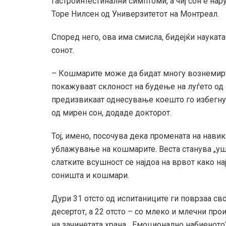
гастроинтестинални симптоми, а чиј сон е нар
Торе Нилсен од Универзитетот на Монтреал.
Според него, ова има смисла, бидејќи науката
сонот.
– Кошмарите може да бидат многу вознемирув
покажуваат склоност на будење на луѓето од с
предизвикаат однесување коешто го избегну
од мирен сон, додаде докторот.
Тој, имено, посочува дека промената на нави
ублажување на кошмарите. Веста станува „ушт
слатките всушност се најдоа на врвот како н
соништа и кошмари.
Дури 31 отсто од испитаниците ги поврзаа св
десертот, а 22 отсто – со млеко и млечни прои
на зачинетата храна. „Емоционално набиенот