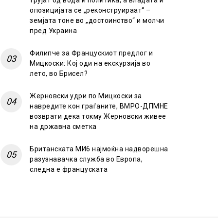
трујат од вода и политика, а владата и
опозицијата се „реконструираат“ –
земјата тоне во „достоинство“ и молчи
пред Украина
Филипче за Францускиот предлог и
Мицкоски: Кој оди на екскурзија во
лето, во Брисел?
Жерновски удри по Мицкоски за
навредите кон граѓаните, ВМРО-ДПМНЕ
возврати дека токму Жерновски живее
на државна сметка
Британската МИ6 најмоќна надворешна
разузнавачка служба во Европа,
следна е француската