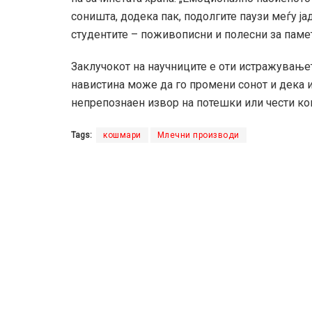
соништа, додека пак, подолгите паузи меѓу ј
студентите – поживописни и полесни за паме
Заклучокот на научниците е оти истражување
навистина може да го промени сонот и дека 
непрепознаен извор на потешки или чести к
Tags:
кошмари
Млечни производи