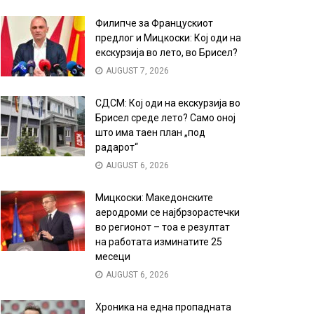
Филипче за Францускиот
предлог и Мицкоски: Кој оди на
екскурзија во лето, во Брисел?
AUGUST 7, 2026
СДСМ: Кој оди на екскурзија во
Брисел среде лето? Само оној
што има таен план „под
радарот“
AUGUST 6, 2026
Мицкоски: Македонските
аеродроми се најбрзорастечки
во регионот – тоа е резултат
на работата изминатите 25
месеци
AUGUST 6, 2026
Хроника на една пропадната