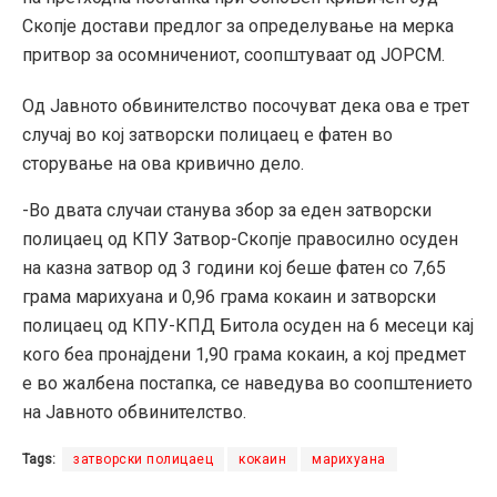
Скопје достави предлог за определување на мерка
притвор за осомничениот, соопштуваат од ЈОРСМ.
Од Јавното обвинителство посочуват дека ова е трет
случај во кој затворски полицаец е фатен во
сторување на ова кривично дело.
-Во двата случаи станува збор за еден затворски
полицаец од КПУ Затвор-Скопје правосилно осуден
на казна затвор од 3 години кој беше фатен со 7,65
грама марихуана и 0,96 грама кокаин и затворски
полицаец од КПУ-КПД Битола осуден на 6 месеци кај
кого беа пронајдени 1,90 грама кокаин, а кој предмет
е во жалбена постапка, се наведува во соопштението
на Јавното обвинителство.
Tags:
затворски полицаец
кокаин
марихуана