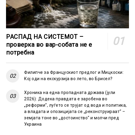
РАСПАД НА СИСТЕМОТ –
проверка во вар-собата не е
потребна
Филипче за Францускиот предлог и Мицкоски:
Кој оди на екскурзија во лето, во Брисел?
Хроника на една пропадната држава (јули
2026): Додека правдата е заробена во
„реформи“, луѓето се трујат од вода и политика,
а владата и опозицијата се „реконструираат“ –
земјата тоне во „достоинство“ и молчи пред
Украина