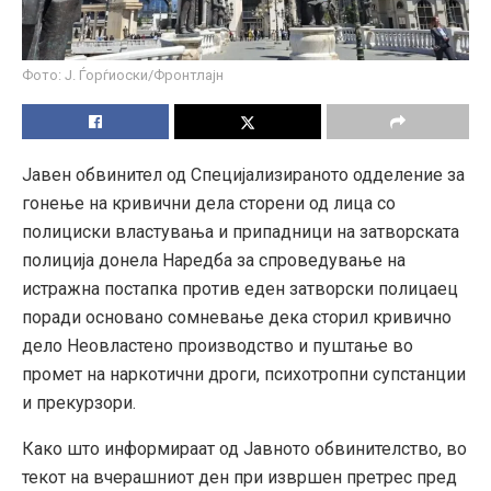
Фото: Ј. Ѓорѓиоски/Фронтлајн
Јавен обвинител од Специјализираното одделение за
гонење на кривични дела сторени од лица со
полициски властувања и припадници на затворската
полиција донела Наредба за спроведување на
истражна постапка против еден затворски полицаец
поради основано сомневање дека сторил кривично
дело Неовластено производство и пуштање во
промет на наркотични дроги, психотропни супстанции
и прекурзори.
Како што информираат од Јавното обвинителство, во
текот на вчерашниот ден при извршен претрес пред