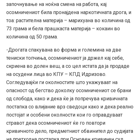
започнување на ноќна смена на работа, кај
осомничениот била пронајдена наркотичната дрога, и
тоа: растителна материја – марихуана во количина од
73 грама и бела прашкаста материја – кокаин во
количина од 50 грама.
-Дрогата спакувана во форма и големина на две
тениски топчиња, осомничениот ја држел кај себе,
скриена во долен веш, а со цел истата да ја продаде
на осудени лица во КПУ – КПД Идризово.
Согледувајќи ги околностите што укажуваат на
опасност од бегство доколку осомничениот се брани
од слобода, како и дека ќе ја попречува кривичната
постапка со влијание врз сведоци како и дека реално
постојат и особени околности кои го оправдуваат
стравот дека осомничениот ќе го повтори
кривичното дело, предметниот обвинител до судијата
на претходна постапка при Основен кривичен суд