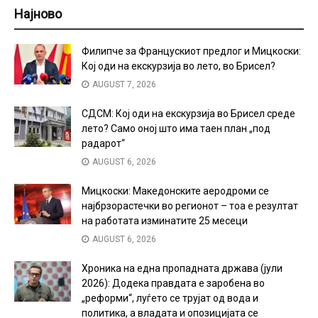
Најново
Филипче за Францускиот предлог и Мицкоски:
Кој оди на екскурзија во лето, во Брисел?
AUGUST 7, 2026
СДСМ: Кој оди на екскурзија во Брисел среде
лето? Само оној што има таен план „под
радарот“
AUGUST 6, 2026
Мицкоски: Македонските аеродроми се
најбрзорастечки во регионот – тоа е резултат
на работата изминатите 25 месеци
AUGUST 6, 2026
Хроника на една пропадната држава (јули
2026): Додека правдата е заробена во
„реформи“, луѓето се трујат од вода и
политика, а владата и опозицијата се