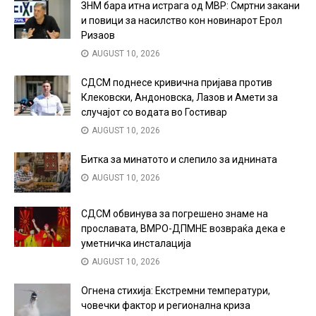
ЗНМ бара итна истрага од МВР: Смртни закани
и повици за насилство кон новинарот Ерол
Ризаов
AUGUST 10, 2026
СДСМ поднесе кривична пријава против
Клековски, Андоновска, Лазов и Амети за
случајот со водата во Гостивар
AUGUST 10, 2026
Битка за минатото и слепило за иднината
AUGUST 10, 2026
СДСМ обвинува за погрешено знаме на
прославата, ВМРО-ДПМНЕ возвраќа дека е
уметничка инсталација
AUGUST 10, 2026
Огнена стихија: Екстремни температури,
човечки фактор и регионална криза