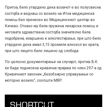
Притоа, било утврдено дека возачот е во полусвесна
состојба и веднаш со возило на Итна медицинска
помош бил пренесен во Медицинскиот центар во
Кичево. Откако му била пружена лекарска помош и
неговата здравствена состојба значително била
подобрена, извршено е алкотестирање, при што било
утврдено дека имал 3,15 промили алкохол во крвта,
при што лицето било лишено од слобода.
По целосно документирање на случајот, против Б.К.
ќе биде поднесена кривична пријава по член 297-а од
Кривичниот законик „безобѕирно управување со
моторно возило”, соопшти МВР.