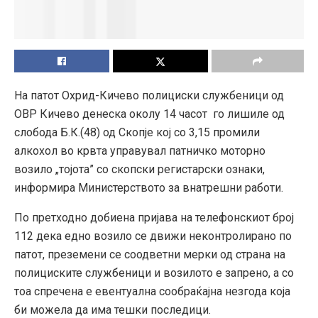
На патот Охрид-Кичево полициски службеници од
ОВР Кичево денеска околу 14 часот го лишиле од
слобода Б.К.(48) од Скопје кој со 3,15 промили
алкохол во крвта управувал патничко моторно
возило „тојота” со скопски регистарски ознаки,
информира Министерството за внатрешни работи.
По претходно добиена пријава на телефонскиот број
112 дека едно возило се движи неконтролирано по
патот, преземени се соодветни мерки од страна на
полициските службеници и возилото е запрено, а со
тоа спречена е евентуална сообраќајна незгода која
би можела да има тешки последици.