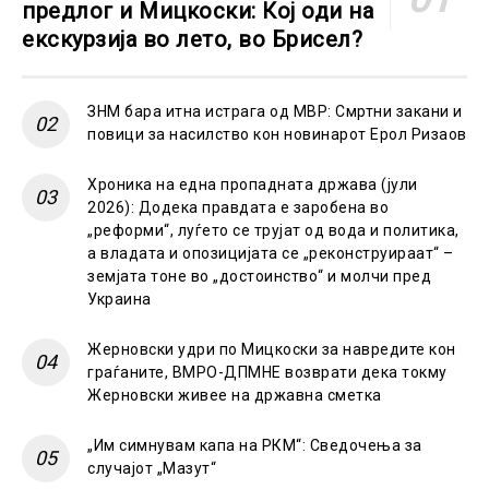
предлог и Мицкоски: Кој оди на
екскурзија во лето, во Брисел?
ЗНМ бара итна истрага од МВР: Смртни закани и
повици за насилство кон новинарот Ерол Ризаов
Хроника на една пропадната држава (јули
2026): Додека правдата е заробена во
„реформи“, луѓето се трујат од вода и политика,
а владата и опозицијата се „реконструираат“ –
земјата тоне во „достоинство“ и молчи пред
Украина
Жерновски удри по Мицкоски за навредите кон
граѓаните, ВМРО-ДПМНЕ возврати дека токму
Жерновски живее на државна сметка
„Им симнувам капа на РКМ“: Сведочења за
случајот „Мазут“