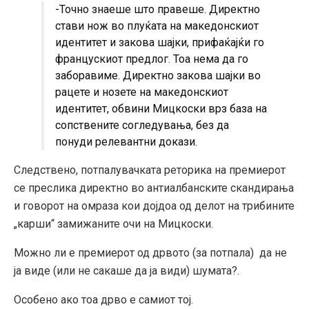
-Точно знаеше што правеше. Директно
стави нож во плуќата на македонскиот
идентитет и закова шајки, прифаќајќи го
францускиот предлог. Тоа нема да го
заборавиме. Директно закова шајки во
рацете и нозете на македонскиот
идентитет, обвини Мицкоски врз база на
сопствените согледувања, без да
понуди релевантни докази.
Следствено, потпалувачката реторика на премиерот
се преслика директно во антиалбанските скандирања
и говорот на омраза кои дојдоа од делот на трибините
„карши“ замижаните очи на Мицкоски.
Можно ли е премиерот од дрвото (за потпала) да не
ја виде (или не сакаше да ја види) шумата?.
Особено ако тоа дрво е самиот тој.