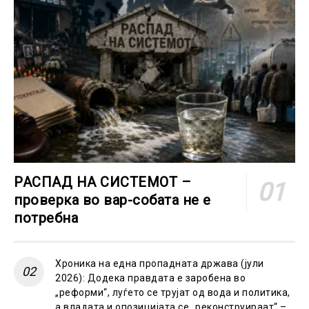
РАСПАД НА СИСТЕМОТ –
проверка во вар-собата не е
потребна
Хроника на една пропадната држава (јули
2026): Додека правдата е заробена во
„реформи“, луѓето се трујат од вода и политика,
а владата и опозицијата се „реконструираат“ –