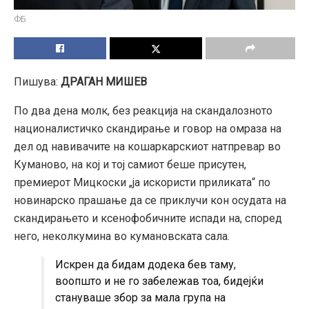
ФБ
Пишува:
ДРАГАН МИШЕВ
По два дена молк, без реакција на скандалозното
националистичко скандирање и говор на омраза на
дел од навивачите на кошаркарскиот натпревар во
Куманово, на кој и тој самиот беше присутен,
премиерот Мицкоски „ја искористи приликата“ по
новинарско прашање да се приклучи кон осудата на
скандирањето и ксенофобичните испади на, според
него, неколкумина во кумановската сала.
Искрен да бидам додека бев таму,
воопшто и не го забележав тоа, бидејќи
стануваше збор за мала група на