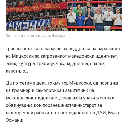
Колаж од фотографии од Фејсбук
Транспарент како нарачан за поддршка на наративите
на Мицкоски за загрозениот македонски идентитет,
јазик, култура, традиција, кујна, дневна, спална,
купатило…
Да потсетиме дека токму тој, Мицкоски, од позиција
на премиер и самоповикан заштитник на
македонскиот идентитет, неодамна упати жестоки
обвинувања кон поранешниотминистерот за
надворешни работи, потпретседателот на ДУИ, Бујар
Османи: