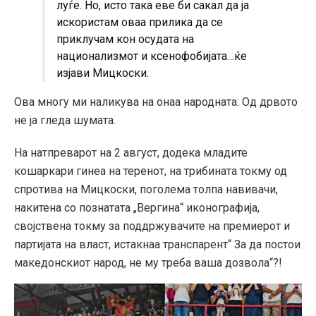
луѓе. Но, исто така еве би сакал да ја
искористам оваа прилика да се
приклучам кон осудата на
национализмот и ксенофобијата…ќе
изјави Мицкоски.
Ова многу ми наликува на онаа народната: Од дрвото
не ја гледа шумата.
На натпреварот на 2 август, додека младите
кошаркари гинеа на теренот, на трибината токму од
спротива на Мицкоски, поголема толпа навивачи,
накитена со познатата „Вергина“ иконографија,
својствена токму за поддржувачите на премиерот и
партијата на власт, истакнаа транспарент“ За да постои
македонскиот народ, не му треба ваша дозвола“?!