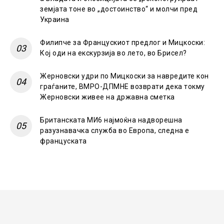
земјата тоне во „достоинство“ и молчи пред
Украина
Филипче за Францускиот предлог и Мицкоски:
Кој оди на екскурзија во лето, во Брисел?
Жерновски удри по Мицкоски за навредите кон
граѓаните, ВМРО-ДПМНЕ возврати дека токму
Жерновски живее на државна сметка
Британската МИ6 најмоќна надворешна
разузнавачка служба во Европа, следна е
француската