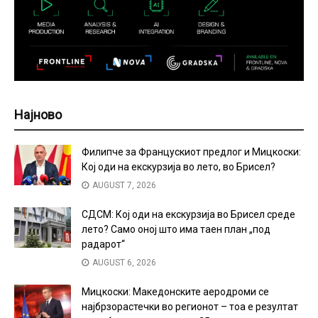
Најново
Филипче за Францускиот предлог и Мицкоски:
Кој оди на екскурзија во лето, во Брисел?
AUGUST 7, 2026
СДСМ: Кој оди на екскурзија во Брисел среде
лето? Само оној што има таен план „под
радарот“
AUGUST 6, 2026
Мицкоски: Македонските аеродроми се
најбрзорастечки во регионот – тоа е резултат