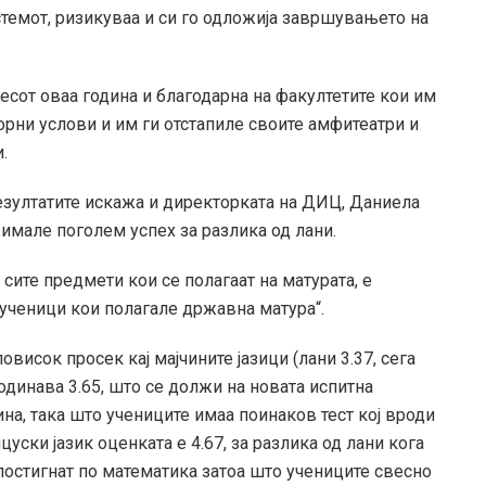
стемот, ризикуваа и си го одложија завршувањето на
цесот оваа година и благодарна на факултетите кои им
орни услови и им ги отстапиле своите амфитеатри и
.
езултатите искажа и директорката на ДИЦ, Даниела
имале поголем успех за разлика од лани.
сите предмети кои се полагаат на матурата, е
ј ученици кои полагале државна матура“.
овисок просек кај мајчините јазици (лани 3.37, сега
 годинава 3.65, што се должи на новата испитна
на, така што учениците имаа поинаков тест кој вроди
уски јазик оценката е 4.67, за разлика од лани кога
постигнат по математика затоа што учениците свесно