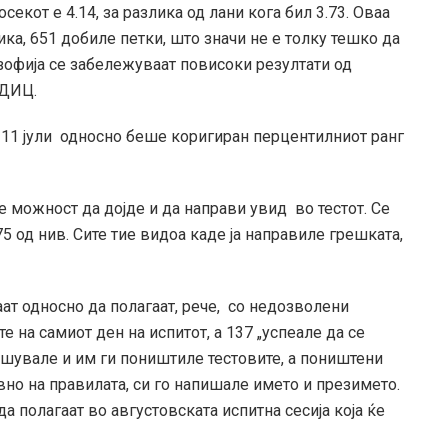
секот е 4.14, за разлика од лани кога бил 3.73. Оваа
ка, 651 добиле петки, што значи не е толку тешко да
озофија се забележуваат повисоки резултати од
 ДИЦ.
а 11 јули односно беше коригиран перцентилниот ранг
 можност да дојде и да направи увид во тестот. Се
75 од нив. Сите тие видоа каде ја направиле грешката,
ат односно да полагаат, рече, со недозволени
е на самиот ден на испитот, а 137 „успеале да се
ишувале и им ги поништиле тестовите, а поништени
вно на правилата, си го напишале името и презимето.
 полагаат во августовската испитна сесија која ќе