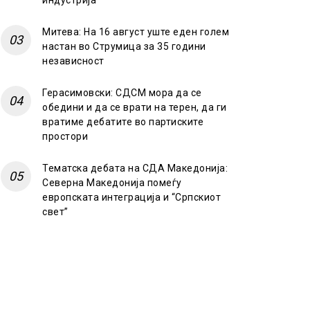
индустрија
Митева: На 16 август уште еден голем
настан во Струмица за 35 години
независност
Герасимовски: СДСМ мора да се
обедини и да се врати на терен, да ги
вратиме дебатите во партиските
простори
Тематска дебата на СДА Македонија:
Северна Македонија помеѓу
европската интеграција и “Српскиот
свет”