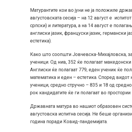
Матурантите кои во јуни не ја положиле држа
августовската сесија – на 12 август е испитот
српски) и литература, а на 14 август е полаг
англиски јазик, француски јазик, германски јаз
естетика).
Како што соопшти Јовчевска-Михајловска, за
ученици. Од нив, 352 ќе полагаат македонски ј
Англиски ќе полагаат 779, еден ученик ќе пола
математика и еден – естетика. Според видот 
ученици, средно стручно – 835 и 18 од средн
рок кандидатите ќе ги полагаат во простории 
Државната матура во нашиот образовен систем
августовска испитна сесија. Не беше организ
година поради Ковид-пандемијата.