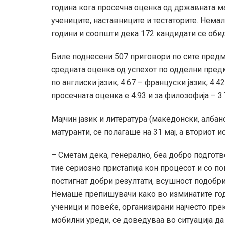
година кога просечна оценка од државната ма
учениците, наставниците и тестаторите. Нема
години и соопшти дека 172 кандидати се обид
Биле поднесени 507 приговори по сите предм
средната оценка од успехот по одделни предмет
по англиски јазик; 4.67 – француски јазик, 4.
просечната оценка е 4.93 и за филозофија – 3.
Мајчин јазик и литература (македонски, албанс
матуранти, се полагаше на 31 мај, а вториот ис
– Сметам дека, генерално, беа добро подготв
тие сериозно пристапија кон процесот и со п
постигнат добри резултати, всушност подобри
Немаше препишувачи како во изминатите годин
ученици и повеќе, организирани најчесто пр
мобилни уреди, се доведуваа во ситуација да