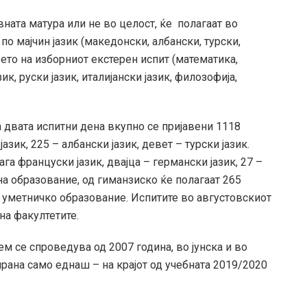
вната матура или не во целост, ќе полагаат во
 по мајчин јазик (македонски, албански, турски,
ањето на изборниот екстерен испит (математика,
ик, руски јазик, италијански јазик, филозофија,
 двата испитни дена вкупно се пријавени 1118
азик, 225 – албански јазик, девет – турски јазик.
га француски јазик, двајца – германски јазик, 27 –
на образование, од гиманзиско ќе полагаат 265
о уметничко образование. Испитите во августовскиот
на факултетите.
 се спроведува од 2007 година, во јунска и во
ирана само еднаш – на крајот од учебната 2019/2020