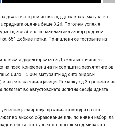
на двата екстерни испита од државната матура во
ога средната оценка беше 3.26. Поголем успех е
редмети, а особено по математика за кој средната
ика, 651 добиле петки. Поништени се тестовите на
Јаневска и директорката на Државниот испитен
 на прес-конференција ги соопштија резултатите од
лагање биле 15 004 матуранти од сите видови
 и на сите наставни јазици. Помалку од 3 проценти не
а полагаат во августовската испитна сесија идната
и успешно ја завршија државната матура со што
лжат во високо образование или, по нивни избор, да
и задоволство што успехот е поголем од минатата