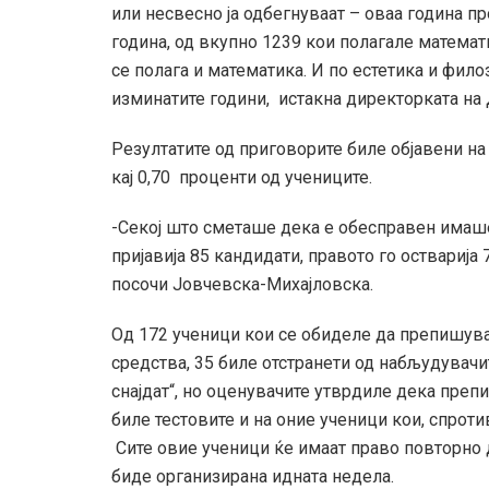
или несвесно ја одбегнуваат – оваа година про
година, од вкупно 1239 кои полагале математи
се полага и математика. И по естетика и фил
изминатите години, истакна директорката на
Резултатите од приговорите биле објавени н
кај 0,70 проценти од учениците.
-Секој што сметаше дека е обесправен имаше
пријавија 85 кандидати, правото го остварија 
посочи Јовчевска-Михајловска.
Од 172 ученици кои се обиделе да препишува
средства, 35 биле отстранети од набљудувачит
снајдат“, но оценувачите утврдиле дека преп
биле тестовите и на оние ученици кои, спроти
Сите овие ученици ќе имаат право повторно да
биде организирана идната недела.