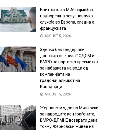
Британската МИ6 најмоќна
надворешна разузнавачка
служба во Европа, следна е
француската
AUGUST 5, 2026
Зделка без тендер или
донација во криза? СДСМ и
ВМРО во партиска пресметка
за набавката на вода од
компанијата на
градоначалникот на
Кавадарци
AUGUST 5, 2026
Жерновски удри по Мицкоски
за навредите кон граѓаните,
ВМРО-ДПМНЕ возврати дека
токму Жерновски живее на