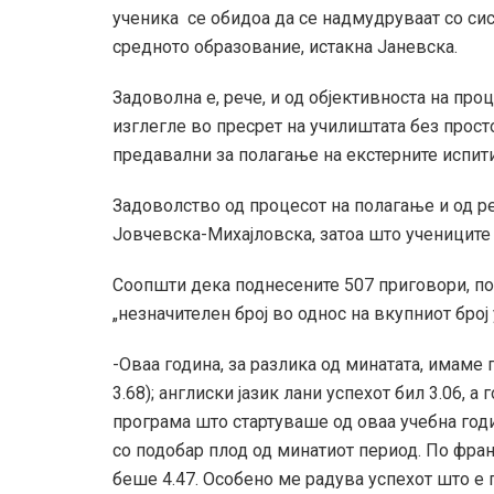
ученика се обидоа да се надмудруваат со си
средното образование, истакна Јаневска.
Задоволна е, рече, и од објективноста на про
изглегле во пресрет на училиштата без прост
предавални за полагање на екстерните испити
Задоволство од процесот на полагање и од р
Јовчевска-Михајловска, затоа што учениците 
Соопшти дека поднесените 507 приговори, по 
„незначителен број во однос на вкупниот бро
-Оваа година, за разлика од минатата, имаме п
3.68); англиски јазик лани успехот бил 3.06, а
програма што стартуваше од оваа учебна годи
со подобар плод од минатиот период. По франц
беше 4.47. Особено ме радува успехот што е 