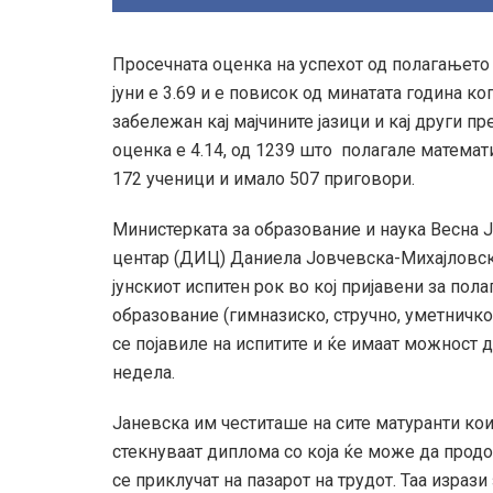
Просечната оценка на успехот од полагањето 
јуни е 3.69 и е повисок од минатата година к
забележан кај мајчините јазици и кај други п
оценка е 4.14, од 1239 што полагале математ
172 ученици и имало 507 приговори.
Министерката за образование и наука Весна 
центар (ДИЦ) Даниела Јовчевска-Михајловска
јунскиот испитен рок во кој пријавени за по
образование (гимназиско, стручно, уметничко)
се појавиле на испитите и ќе имаат можност д
недела.
Јаневска им честиташе на сите матуранти ко
стекнуваат диплома со која ќе може да продо
се приклучат на пазарот на трудот. Таа израз