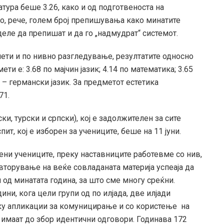
тура беше 3.26, како и од подготвеноста на
ло, рече, голем број препишувања како минатите
еле да препишат и да го „надмудрат“ системот.
ети и по нивно разгледување, резултатите односно
и е: 3.68 по мајчин јазик; 4.14 по математика; 3.65
42 – германски јазик. За предметот естетика
71.
ки, турски и српски), кој е задолжителен за сите
пит, кој е изборен за учениците, беше на 11 јуни.
ени учениците, преку наставниците работевме со нив,
овторување на веќе совладаната материја успеаја да
 од минатата година, за што сме многу среќни.
и, кога цели групи од по илјада, две илјади
еку апликации за комуницирање и со користење на
 имаат до збор идентични одговори. Годинава 172