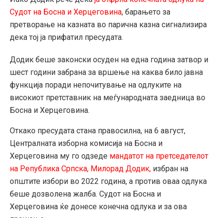
Судот на Босна и Херцеговина
, барањето за
претворање на казната во парична казна сигнализира
дека тој ја прифатил пресудата.
Додик беше законски осуден на една година затвор и
шест години забрана за вршење на каква било јавна
функција поради непочитување на одлуките на
високиот претставник на меѓународната заедница во
Босна и Херцеговина.
Откако пресудата стана правосилна, на 6 август,
Централната изборна комисија на Босна и
Херцеговина му го одзеде
мандатот на претседателот
на Република Српска, Милорад Додик,
избран на
општите избори во 2022 година, а против оваа одлука
беше дозволена жалба. Судот на Босна и
Херцеговина ќе донесе конечна одлука и за ова