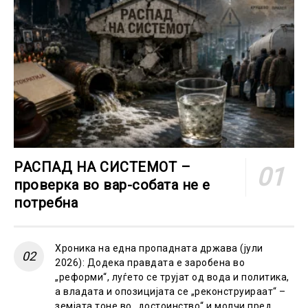
РАСПАД НА СИСТЕМОТ –
проверка во вар-собата не е
потребна
Хроника на една пропадната држава (јули
2026): Додека правдата е заробена во
„реформи“, луѓето се трујат од вода и политика,
а владата и опозицијата се „реконструираат“ –
земјата тоне во „достоинство“ и молчи пред