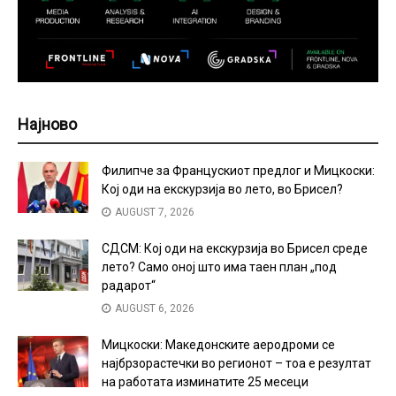
Најново
Филипче за Францускиот предлог и Мицкоски:
Кој оди на екскурзија во лето, во Брисел?
AUGUST 7, 2026
СДСМ: Кој оди на екскурзија во Брисел среде
лето? Само оној што има таен план „под
радарот“
AUGUST 6, 2026
Мицкоски: Македонските аеродроми се
најбрзорастечки во регионот – тоа е резултат
на работата изминатите 25 месеци