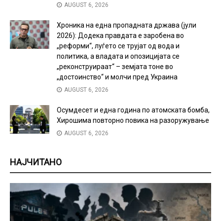
AUGUST 6, 2026
Хроника на една пропадната држава (јули
2026): Додека правдата е заробена во
„реформи“, луѓето се трујат од вода и
политика, а владата и опозицијата се
„реконструираат“ – земјата тоне во
„достоинство“ и молчи пред Украина
AUGUST 6, 2026
Осумдесет и една година по атомската бомба,
Хирошима повторно повика на разоружување
AUGUST 6, 2026
НАЈЧИТАНО