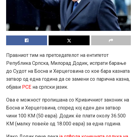
Правниот тим на претседателот на ентитетот
Република Српска, Милорад Додик, испрати барање
до Судот на Босна и Херцеговина со кое бара казната
затвор од една година да се замени со парична казна,
објави
РСЕ
на српски јазик.
Ова е можност пропишана со Кривичниот законик на
Босна и Херцеговина, според кој еден ден затвор
чини 100 КМ (50 евра). Додик ќе плати околу 36.500
КМ (малку повеќе од 18.000 евра) за една година.
Иако Додик рече дека
ја отфрла конечната одлука на