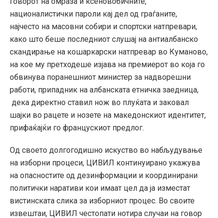
говорот на омраза и ксеновобичните,
националистички пароли кај дел од граѓаните,
најчесто на масовни собири и спортски натпревари,
како што беше последниот слушај на антиалбанско
скандирање на кошаркарски натпревар во Куманово,
на кое му претходеше изјава на премиерот во која го
обвинува поранешниот министер за надворешни
работи, припадник на албанската етничка заедница,
дека директно ставил нож во плуќата и заковал
шајки во рацете и нозете на македонскиот идентитет,
прифаќајќи го францускиот предлог.
Од своето долгогодишно искуство во набљудување
на изборни процеси, ЦИВИЛ континуирано укажува
на опасностите од дезинформации и координирани
политички наративи кои имаат цел да ја изместат
вистинската слика за изборниот процес. Во своите
извештаи, ЦИВИЛ честопати нотира случаи на говор