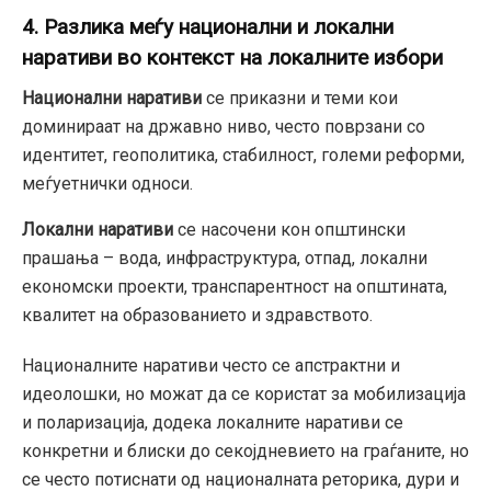
4. Разлика меѓу национални и локални
наративи во контекст на локалните избори
Национални наративи
се приказни и теми кои
доминираат на државно ниво, често поврзани со
идентитет, геополитика, стабилност, големи реформи,
меѓуетнички односи.
Локални наративи
се насочени кон општински
прашања – вода, инфраструктура, отпад, локални
економски проекти, транспарентност на општината,
квалитет на образованието и здравството.
Националните наративи често се апстрактни и
идеолошки, но можат да се користат за мобилизација
и поларизација, додека локалните наративи се
конкретни и блиски до секојдневието на граѓаните, но
се често потиснати од националната реторика, дури и