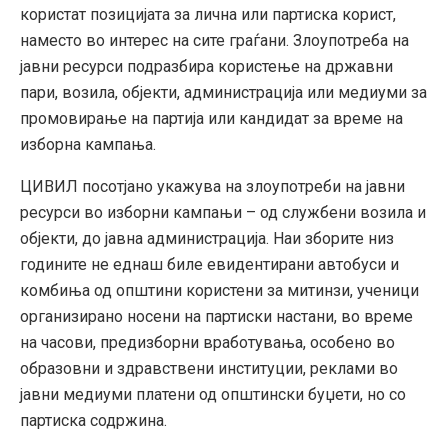
користат позицијата за лична или партиска корист,
наместо во интерес на сите граѓани. Злоупотреба на
јавни ресурси подразбира користење на државни
пари, возила, објекти, администрација или медиуми за
промовирање на партија или кандидат за време на
изборна кампања.
ЦИВИЛ посотјано укажува на злоупотреби на јавни
ресурси во изборни кампањи – од службени возила и
објекти, до јавна администрација. Наи зборите низ
годините не еднаш биле евидентирани автобуси и
комбиња од општини користени за митинзи, ученици
организирано носени на партиски настани, во време
на часови, предизборни вработувања, особено во
образовни и здравствени институции, реклами во
јавни медиуми платени од општински буџети, но со
партиска содржина.