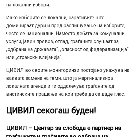
на локални избори.
Иако изборите се локални, наративите што
доминираат дури и пред распишување на изборите,
често се национални. Наместо дебата за комунални
услуги, јавен превоз, отпад, граѓаните слушаат за
„одбрана на државата“, „опасност од федерализација“
или „странски влијанија“.
ЦИВИЛ во своите мониторинзи постојано укажува на
ваквата замена на теми, што ја маргинализира
локалната агенда и ги оддалечува граѓаните од
вистинските прашања на кои треба да се даде глас.
ЦИВИЛ секогаш буден!
ЦИВИЛ – Центар за слобода е партнер на
граѓанките и граѓаните во одбрана на