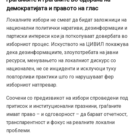
демократијата и правото на глас
Локалните избори не смеат да бидат заложници на
национални политички наративи, дезинформации и
партиски интереси кои ја поткопуваат довербата во
изборниот процес. Искуството на ЦИВИЛ покажува
дека дезинформациите, злоупотребата на јавни
ресурси, менувањето на локалниот дискурс со
национален, не се инциденти и исклучоци туку
повторливи практики што го нарушуваат фер
изборниот натпревар.
Соочени со предизвикот на избори спроведени под
притисок и институционални празнини, граѓаните
имаат право – и одговорност – да бараат отчетност,
транспарентност и фокус на реалните локални
проблеми.