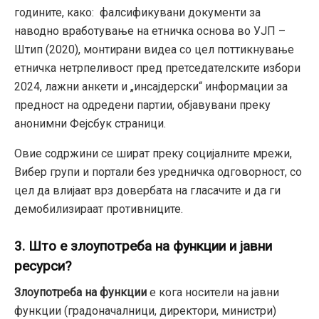
годините, како: фалсификувани документи за
наводно вработување на етничка основа во УЈП –
Штип (2020), монтирани видеа со цел поттикнување
етничка нетрпеливост пред претседателските избори
2024, лажни анкети и „инсајдерски“ информации за
предност на одредени партии, објавувани преку
анонимни Фејсбук страници.
Овие содржини се шират преку социјалните мрежи,
Вибер групи и портали без уредничка одговорност, со
цел да влијаат врз довербата на гласачите и да ги
демобилизираат противниците.
3. Што е злоупотреба на функции и јавни
ресурси?
Злоупотреба на функции
е кога носители на јавни
функции (градоначалници, директори, министри)