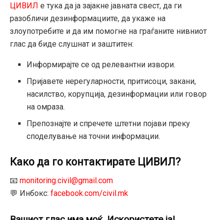
ЦИВИЛ
е тука да ја зајакне јавната свест, да ги
разобличи дезинформациите, да укаже на
злоупотребите и да им помогне на граѓаните нивниот
глас да биде слушнат и заштитен:
Информирајте се од релевантни извори.
Пријавете нерегуларности, притисоци, закани,
насилство, корупција, дезинформации или говор
на омраза.
Препознајте и спречете штетни појави преку
споделување на точни информации.
Како да го контактирате ЦИВИЛ?
📧
monitoring.civil@gmail.com
💬 Инбокс:
facebook.com/civil.mk
Вашиот глас има моќ. Искористете ја!