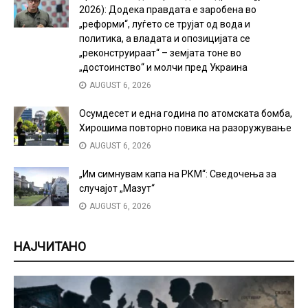
2026): Додека правдата е заробена во
„реформи“, луѓето се трујат од вода и
политика, а владата и опозицијата се
„реконструираат“ – земјата тоне во
„достоинство“ и молчи пред Украина
AUGUST 6, 2026
Осумдесет и една година по атомската бомба,
Хирошима повторно повика на разоружување
AUGUST 6, 2026
„Им симнувам капа на РКМ“: Сведочења за
случајот „Мазут“
AUGUST 6, 2026
НАЈЧИТАНО