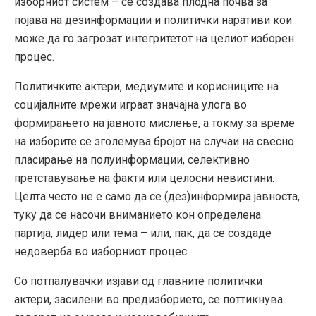
изборниот систем – се создава плодна почва за
појава на дезинформации и политички наративи кои
може да го загрозат интегритетот на целиот изборен
процес.
Политичките актери, медиумите и корисниците на
социјалните мрежи играат значајна улога во
формирањето на јавното мислење, а токму за време
на изборите се зголемува бројот на случаи на свесно
пласирање на полуинформации, селективно
претставување на факти или целосни невистини.
Целта често не е само да се (дез)информира јавноста,
туку да се насочи вниманието кон определена
партија, лидер или тема – или, пак, да се создаде
недоверба во изборниот процес.
Со потпалувачки изјави од главните политички
актери, засилени во предизборието, се поттикнува