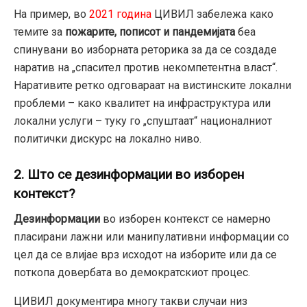
На пример, во
2021 година
ЦИВИЛ забележа како
темите за
пожарите, пописот и пандемијата
беа
спинувани во изборната реторика за да се создаде
наратив на „спасител против некомпетентна власт“.
Наративите ретко одговараат на вистинските локални
проблеми – како квалитет на инфраструктура или
локални услуги – туку го „спуштаат“ националниот
политички дискурс на локално ниво.
2. Што се дезинформации во изборен
контекст?
Дезинформации
во изборен контекст се намерно
пласирани лажни или манипулативни информации со
цел да се влијае врз исходот на изборите или да се
поткопа довербата во демократскиот процес.
ЦИВИЛ документира многу такви случаи низ