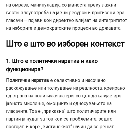
на омраза, манипулација со јавноста преку лажни
вести, злоупотреба на јавни ресурси и притисоци врз
гласачи – појави кои директно влијаат на интегритетот
на изборите и демократските процеси во државата.
Што е што во изборен контекст
1. Што е политички наратив и како
функционира?
Политички наратив
е селективно и насочено
раскажување или толкување на реалноста, креирано
од страна на политички актери, со цел да влијае врз
јавното мислење, емоциите и однесувањето на
гласачите. Тоа е „приказна“ што политичарите или
партии ја нудат за тоа кои се проблемите, зошто
постојат, и кој е „вистинскиот“ начин да се решат.