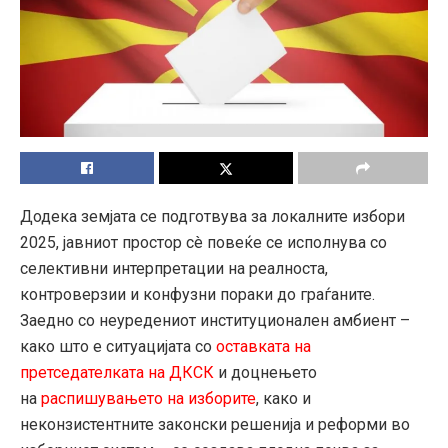
Додека земјата се подготвува за локалните избори
2025, јавниот простор сè повеќе се исполнува со
селективни интерпретации на реалноста,
контроверзии и конфузни пораки до граѓаните.
Заедно со неуредениот институционален амбиент –
како што е ситуацијата со
оставката на
претседателката на ДКСК
и доцнењето
на
распишувањето на изборите
, како и
неконзистентните законски решенија и реформи во