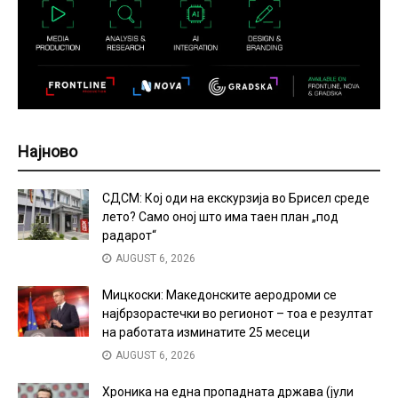
Најново
СДСМ: Кој оди на екскурзија во Брисел среде
лето? Само оној што има таен план „под
радарот“
AUGUST 6, 2026
Мицкоски: Македонските аеродроми се
најбрзорастечки во регионот – тоа е резултат
на работата изминатите 25 месеци
AUGUST 6, 2026
Хроника на една пропадната држава (јули