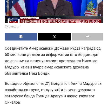
Скриншот
Соединетите Американски Држави нудат награда од
50 милиони долари за информации што ќе доведат
до апсење на венецуелскиот претседател Николас
Мадуро, изјави вчера американската државна
обвинителка Пем Бонди.
Во видео објавено на „X“, Бонди го обвини Мадуро за
соработка со групи, вклучувајќи ја венецуелската
затворска банда Трен де Арагуа и нарко-картелот
Синалоа.