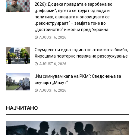
2026): Додека правдата е заробена во
„реформи“, луѓето се трујат од вода и
политика, а владата и опозицијата се
„реконструираат“ – земјата тоне во
„достоинство“ и молчи пред Украина
AUGUST 6, 2026
Осумдесет и една година по атомската бомба,
Хирошима повторно повика на разоружување
AUGUST 6, 2026
„Им симнувам капа на РКМ“: Сведочења за
случајот „Мазут“
AUGUST 6, 2026
НАЈЧИТАНО