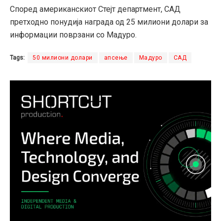
Според американскиот Стејт департмент, САД
претходно понудија награда од 25 милиони долари за
информации поврзани со Мадуро.
Tags:
50 милиони долари
апсење
Мадуро
САД