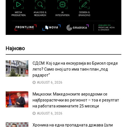
Најново
СДСМ: Кој оди на екскурзија во Брисел среде
лето? Само оној што има таен план „под
радарот“
AUGUST 6, 2026
Мицкоски: Македонските аеродроми се
најбрзорастечки во регионот – тоа е резултат
на работата изминатите 25 месеци
AUGUST 6, 2026
Хроника на една пропадната држава (јули