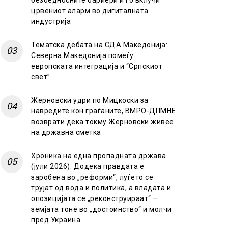
безбедносните бариери и го вклучи
црвениот аларм во дигиталната
индустрија
Тематска дебата на СДА Македонија:
Северна Македонија помеѓу
европската интеграција и “Српскиот
свет”
Жерновски удри по Мицкоски за
навредите кон граѓаните, ВМРО-ДПМНЕ
возврати дека токму Жерновски живее
на државна сметка
Хроника на една пропадната држава
(јули 2026): Додека правдата е
заробена во „реформи“, луѓето се
трујат од вода и политика, а владата и
опозицијата се „реконструираат“ –
земјата тоне во „достоинство“ и молчи
пред Украина