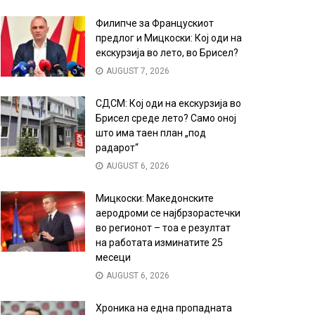
Филипче за Францускиот
предлог и Мицкоски: Кој оди на
екскурзија во лето, во Брисел?
AUGUST 7, 2026
СДСМ: Кој оди на екскурзија во
Брисел среде лето? Само оној
што има таен план „под
радарот“
AUGUST 6, 2026
Мицкоски: Македонските
аеродроми се најбрзорастечки
во регионот – тоа е резултат
на работата изминатите 25
месеци
AUGUST 6, 2026
Хроника на една пропадната