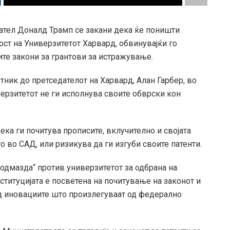
ател Доналд Трамп се закани дека ќе поништи
ст на Универзитетот Харвард, обвинувајќи го
ите закони за грантови за истражување.
тник до претседателот на Харвард, Алан Гарбер, во
ерзитетот не ги исполнува своите обврски кон
ка ги почитува прописите, вклучително и својата
 во САД, или ризикува да ги изгуби своите патенти.
„одмазда“ против универзитетот за одбрана на
нституцијата е посветена на почитување на законот и
д иновациите што произлегуваат од федерално