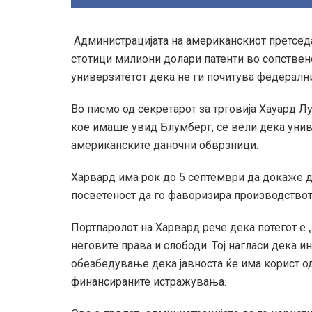
Администрацијата на американскиот претсед
стотици милиони долари патенти во сопствено
универзитетот дека не ги почитува федералн
Во писмо од секретарот за трговија Хауард Лу
кое имаше увид Блумберг, се вели дека унив
американските даночни обврзници.
Харвард има рок до 5 септември да докаже де
посветеност да го фаворизира производството
Портпаролот на Харвард рече дека потегот е 
неговите права и слободи. Тој нагласи дека и
обезбедување дека јавноста ќе има корист о
финансираните истражувања.