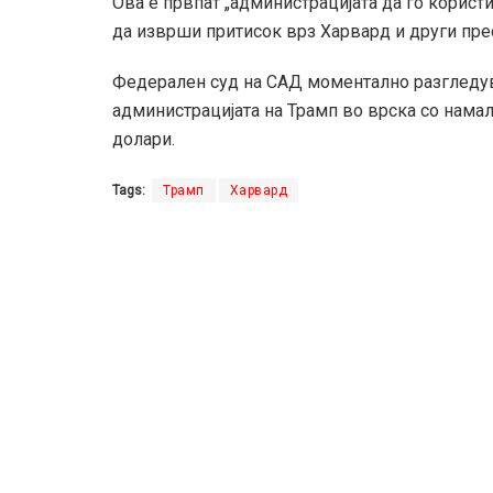
Ова е првпат „администрацијата да го користи
да изврши притисок врз Харвард и други пре
Федерален суд на САД моментално разгледув
администрацијата на Трамп во врска со нама
долари.
Tags:
Трамп
Харвард